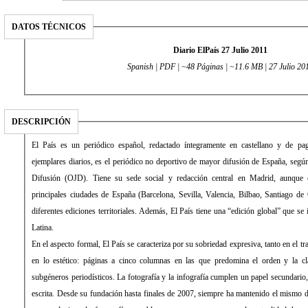
DATOS TÉCNICOS
Diario ElPaís 27 Julio 2011
Spanish | PDF | ~48 Páginas | ~11.6 MB | 27 Julio 20
DESCRIPCIÓN
El País es un periódico español, redactado íntegramente en castellano y de pago. Con una media de 431.034
ejemplares diarios, es el periódico no deportivo de mayor difusión de España, según la Oficina de Justificación de la
Difusión (OJD). Tiene su sede social y redacción central en Madrid, aunque cuenta con delegaciones en las
principales ciudades de España (Barcelona, Sevilla, Valencia, Bilbao, Santiago de Compostela) desde las que edita
diferentes ediciones territoriales. Además, El País tiene una “edición global” que se imprime y distribuye en América
Latina.
En el aspecto formal, El País se caracteriza por su sobriedad expresiva, tanto en el tratamiento de la información como
en lo estético: páginas a cinco columnas en las que predomina el orden y la clara distribución de los distintos
subgéneros periodísticos. La fotografía y la infografía cumplen un papel secundario, de mero apoyo a la información
escrita. Desde su fundación hasta finales de 2007, siempre ha mantenido el mismo diseño, sin apenas evolución (con