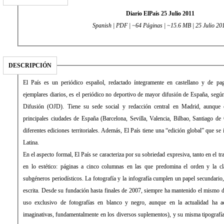
Diario ElPaís 25 Julio 2011
Spanish | PDF | ~64 Páginas | ~15.6 MB | 25 Julio 20
DESCRIPCIÓN
El País es un periódico español, redactado íntegramente en castellano y de pago. Con una media de 431.034
ejemplares diarios, es el periódico no deportivo de mayor difusión de España, según la Oficina de Justificación de la
Difusión (OJD). Tiene su sede social y redacción central en Madrid, aunque cuenta con delegaciones en las
principales ciudades de España (Barcelona, Sevilla, Valencia, Bilbao, Santiago de Compostela) desde las que edita
diferentes ediciones territoriales. Además, El País tiene una “edición global” que se imprime y distribuye en América
Latina.
En el aspecto formal, El País se caracteriza por su sobriedad expresiva, tanto en el tratamiento de la información como
en lo estético: páginas a cinco columnas en las que predomina el orden y la clara distribución de los distintos
subgéneros periodísticos. La fotografía y la infografía cumplen un papel secundario, de mero apoyo a la información
escrita. Desde su fundación hasta finales de 2007, siempre ha mantenido el mismo diseño, sin apenas evolución (con
uso exclusivo de fotografías en blanco y negro, aunque en la actualidad ha aceptado el color y formas más
imaginativas, fundamentalmente en los diversos suplementos), y su misma tipografía: la Times Roman. La empresa a