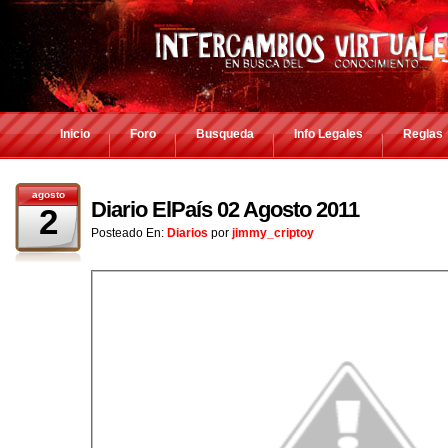
Inicio
Foro
Busqueda
Info Legales
Reglas
agosto
Diario ElPaís 02 Agosto 2011
2
Posteado En:
Diarios
por
jimmy_criptoy