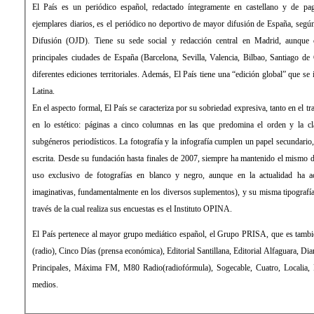
El País es un periódico español, redactado íntegramente en castellano y de pago. Con una media de 431.034
ejemplares diarios, es el periódico no deportivo de mayor difusión de España, según la Oficina de Justificación de la
Difusión (OJD). Tiene su sede social y redacción central en Madrid, aunque cuenta con delegaciones en las
principales ciudades de España (Barcelona, Sevilla, Valencia, Bilbao, Santiago de Compostela) desde las que edita
diferentes ediciones territoriales. Además, El País tiene una “edición global” que se imprime y distribuye en América
Latina.
En el aspecto formal, El País se caracteriza por su sobriedad expresiva, tanto en el tratamiento de la información como
en lo estético: páginas a cinco columnas en las que predomina el orden y la clara distribución de los distintos
subgéneros periodísticos. La fotografía y la infografía cumplen un papel secundario, de mero apoyo a la información
escrita. Desde su fundación hasta finales de 2007, siempre ha mantenido el mismo diseño, sin apenas evolución (con
uso exclusivo de fotografías en blanco y negro, aunque en la actualidad ha aceptado el color y formas más
imaginativas, fundamentalmente en los diversos suplementos), y su misma tipografía: la Times Roman. La empresa a
través de la cual realiza sus encuestas es el Instituto OPINA.
El País pertenece al mayor grupo mediático español, el Grupo PRISA, que es también propietario de la Cadena SER
(radio), Cinco Días (prensa económica), Editorial Santillana, Editorial Alfaguara, Diario As (prensa deportiva), Los 40
Principales, Máxima FM, M80 Radio(radiofórmula), Sogecable, Cuatro, Localia, Digital+ (televisión), entre otros
medios.