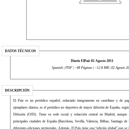
DATOS TÉCNICOS
Diario ElPaís 02 Agosto 2011
Spanish | PDF | ~48 Páginas | ~12.8 MB | 02 Agosto 2
DESCRIPCIÓN
El País es un periódico español, redactado íntegramente en castellano y de pago. Con una media de 431.034
ejemplares diarios, es el periódico no deportivo de mayor difusión de España, según la Oficina de Justificación de la
Difusión (OJD). Tiene su sede social y redacción central en Madrid, aunque cuenta con delegaciones en las
principales ciudades de España (Barcelona, Sevilla, Valencia, Bilbao, Santiago de Compostela) desde las que edita
diferentes ediciones territoriales. Además, El País tiene una “edición global” que se imprime y distribuye en América