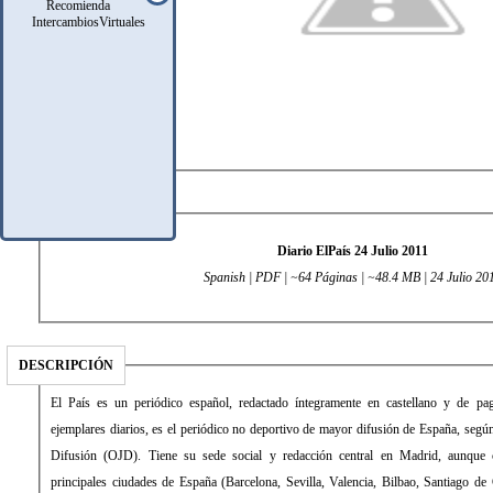
Recomienda
IntercambiosVirtuales
DATOS TÉCNICOS
Diario ElPaís 24 Julio 2011
Spanish | PDF | ~64 Páginas | ~48.4 MB | 24 Julio 20
DESCRIPCIÓN
El País es un periódico español, redactado íntegramente en castellano y de pago. Con una media de 431.034
ejemplares diarios, es el periódico no deportivo de mayor difusión de España, según la Oficina de Justificación de la
Difusión (OJD). Tiene su sede social y redacción central en Madrid, aunque cuenta con delegaciones en las
principales ciudades de España (Barcelona, Sevilla, Valencia, Bilbao, Santiago de Compostela) desde las que edita