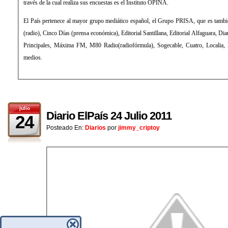
través de la cual realiza sus encuestas es el Instituto OPINA.
El País pertenece al mayor grupo mediático español, el Grupo PRISA, que es también propietario de la Cadena SER
(radio), Cinco Días (prensa económica), Editorial Santillana, Editorial Alfaguara, Diario As (prensa deportiva), Los 40
Principales, Máxima FM, M80 Radio(radiofórmula), Sogecable, Cuatro, Localia, Digital+ (televisión), entre otros
medios.
julio
Diario ElPaís 24 Julio 2011
24
Posteado En:
Diarios
por
jimmy_criptoy