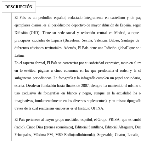
DESCRIPCIÓN
El País es un periódico español, redactado íntegramente en castellano y de pago. Con una media de 431.034
ejemplares diarios, es el periódico no deportivo de mayor difusión de España, según la Oficina de Justificación de la
Difusión (OJD). Tiene su sede social y redacción central en Madrid, aunque cuenta con delegaciones en las
principales ciudades de España (Barcelona, Sevilla, Valencia, Bilbao, Santiago de Compostela) desde las que edita
diferentes ediciones territoriales. Además, El País tiene una “edición global” que se imprime y distribuye en América
Latina.
En el aspecto formal, El País se caracteriza por su sobriedad expresiva, tanto en el tratamiento de la información como
en lo estético: páginas a cinco columnas en las que predomina el orden y la clara distribución de los distintos
subgéneros periodísticos. La fotografía y la infografía cumplen un papel secundario, de mero apoyo a la información
escrita. Desde su fundación hasta finales de 2007, siempre ha mantenido el mismo diseño, sin apenas evolución (con
uso exclusivo de fotografías en blanco y negro, aunque en la actualidad ha aceptado el color y formas más
imaginativas, fundamentalmente en los diversos suplementos), y su misma tipografía: la Times Roman. La empresa a
través de la cual realiza sus encuestas es el Instituto OPINA.
El País pertenece al mayor grupo mediático español, el Grupo PRISA, que es también propietario de la Cadena SER
(radio), Cinco Días (prensa económica), Editorial Santillana, Editorial Alfaguara, Diario As (prensa deportiva), Los 40
Principales, Máxima FM, M80 Radio(radiofórmula), Sogecable, Cuatro, Localia, Digital+ (televisión), entre otros