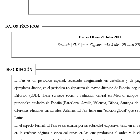
DATOS TÉCNICOS
Diario ElPaís 29 Julio 2011
Spanish | PDF | ~56 Páginas | ~19.3 MB | 29 Julio 20
DESCRIPCIÓN
El País es un periódico español, redactado íntegramente en castellano y de pago. Con una media de 431.034
ejemplares diarios, es el periódico no deportivo de mayor difusión de España, según la Oficina de Justificación de la
Difusión (OJD). Tiene su sede social y redacción central en Madrid, aunque cuenta con delegaciones en las
principales ciudades de España (Barcelona, Sevilla, Valencia, Bilbao, Santiago de Compostela) desde las que edita
diferentes ediciones territoriales. Además, El País tiene una “edición global” que se imprime y distribuye en América
Latina.
En el aspecto formal, El País se caracteriza por su sobriedad expresiva, tanto en el tratamiento de la información como
en lo estético: páginas a cinco columnas en las que predomina el orden y la clara distribución de los distintos