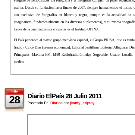
subgéneros periodísticos. La fotografía y la infografía cumplen un papel secundario, de mero apoyo a la información
escrita. Desde su fundación hasta finales de 2007, siempre ha mantenido el mismo diseño, sin apenas evolución (con
uso exclusivo de fotografías en blanco y negro, aunque en la actualidad ha aceptado el color y formas más
imaginativas, fundamentalmente en los diversos suplementos), y su misma tipografía: la Times Roman. La empresa a
través de la cual realiza sus encuestas es el Instituto OPINA.
El País pertenece al mayor grupo mediático español, el Grupo PRISA, que es también propietario de la Cadena SER
(radio), Cinco Días (prensa económica), Editorial Santillana, Editorial Alfaguara, Diario As (prensa deportiva), Los 40
Principales, Máxima FM, M80 Radio(radiofórmula), Sogecable, Cuatro, Localia, Digital+ (televisión), entre otros
medios.
julio
Diario ElPaís 28 Julio 2011
28
Posteado En:
Diarios
por
jimmy_criptoy