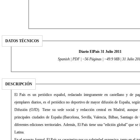
DATOS TÉCNICOS
Diario ElPaís 31 Julio 2011
Spanish | PDF | ~56 Páginas | ~49.9 MB | 31 Julio 20
DESCRIPCIÓN
El País es un periódico español, redactado íntegramente en castellano y de pago. Con una media de 431.034
ejemplares diarios, es el periódico no deportivo de mayor difusión de España, según la Oficina de Justificación de la
Difusión (OJD). Tiene su sede social y redacción central en Madrid, aunque cuenta con delegaciones en las
principales ciudades de España (Barcelona, Sevilla, Valencia, Bilbao, Santiago de Compostela) desde las que edita
diferentes ediciones territoriales. Además, El País tiene una “edición global” que se imprime y distribuye en América
Latina.
En el aspecto formal, El País se caracteriza por su sobriedad expresiva, tanto en el tratamiento de la información como