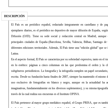
DESCRIPCIÓN
El País es un periódico español, redactado íntegramente en castellano y de pago. Con una media de 431.034
ejemplares diarios, es el periódico no deportivo de mayor difusión de España, según la Oficina de Justificación de la
Difusión (OJD). Tiene su sede social y redacción central en Madrid, aunque cuenta con delegaciones en las
principales ciudades de España (Barcelona, Sevilla, Valencia, Bilbao, Santiago de Compostela) desde las que edita
diferentes ediciones territoriales. Además, El País tiene una “edición global” que se imprime y distribuye en América
Latina.
En el aspecto formal, El País se caracteriza por su sobriedad expresiva, tanto en el tratamiento de la información como
en lo estético: páginas a cinco columnas en las que predomina el orden y la clara distribución de los distintos
subgéneros periodísticos. La fotografía y la infografía cumplen un papel secundario, de mero apoyo a la información
escrita. Desde su fundación hasta finales de 2007, siempre ha mantenido el mismo diseño, sin apenas evolución (con
uso exclusivo de fotografías en blanco y negro, aunque en la actualidad ha aceptado el color y formas más
imaginativas, fundamentalmente en los diversos suplementos), y su misma tipografía: la Times Roman. La empresa a
través de la cual realiza sus encuestas es el Instituto OPINA.
El País pertenece al mayor grupo mediático español, el Grupo PRISA, que es también propietario de la Cadena SER