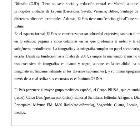
Difusión (OJD). Tiene su sede social y redacción central en Madrid, aunque cuenta con delegaciones en las
principales ciudades de España (Barcelona, Sevilla, Valencia, Bilbao, Santiago de Compostela) desde las que edita
diferentes ediciones territoriales. Además, El País tiene una “edición global” que se imprime y distribuye en América
Latina.
En el aspecto formal, El País se caracteriza por su sobriedad expresiva, tanto en el tratamiento de la información como
en lo estético: páginas a cinco columnas en las que predomina el orden y la clara distribución de los distintos
subgéneros periodísticos. La fotografía y la infografía cumplen un papel secundario, de mero apoyo a la información
escrita. Desde su fundación hasta finales de 2007, siempre ha mantenido el mismo diseño, sin apenas evolución (con
uso exclusivo de fotografías en blanco y negro, aunque en la actualidad ha aceptado el color y formas más
imaginativas, fundamentalmente en los diversos suplementos), y su misma tipografía: la Times Roman. La empresa a
través de la cual realiza sus encuestas es el Instituto OPINA.
El País pertenece al mayor grupo mediático español, el Grupo PRISA, que es también propietario de la Cadena SER
(radio), Cinco Días (prensa económica), Editorial Santillana, Editorial Alfaguara, Diario As (prensa deportiva), Los 40
Principales, Máxima FM, M80 Radio(radiofórmula), Sogecable, Cuatro, Localia, Digital+ (televisión), entre otros
medios.