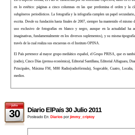
en lo estético: páginas a cinco columnas en las que predomina el orden y la clara distribución de los distintos
subgéneros periodísticos. La fotografía y la infografía cumplen un papel secundario, de mero apoyo a la información
escrita. Desde su fundación hasta finales de 2007, siempre ha mantenido el mismo diseño, sin apenas evolución (con
uso exclusivo de fotografías en blanco y negro, aunque en la actualidad ha aceptado el color y formas más
imaginativas, fundamentalmente en los diversos suplementos), y su misma tipografía: la Times Roman. La empresa a
través de la cual realiza sus encuestas es el Instituto OPINA.
El País pertenece al mayor grupo mediático español, el Grupo PRISA, que es también propietario de la Cadena SER
(radio), Cinco Días (prensa económica), Editorial Santillana, Editorial Alfaguara, Diario As (prensa deportiva), Los 40
Principales, Máxima FM, M80 Radio(radiofórmula), Sogecable, Cuatro, Localia, Digital+ (televisión), entre otros
medios.
julio
Diario ElPaís 30 Julio 2011
30
Posteado En:
Diarios
por
jimmy_criptoy