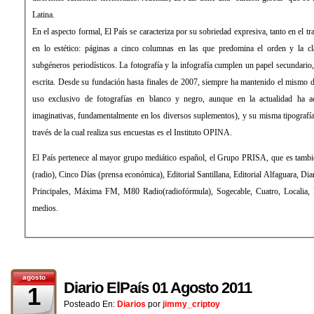
Latina.
En el aspecto formal, El País se caracteriza por su sobriedad expresiva, tanto en el tratamiento de la información como
en lo estético: páginas a cinco columnas en las que predomina el orden y la clara distribución de los distintos
subgéneros periodísticos. La fotografía y la infografía cumplen un papel secundario, de mero apoyo a la información
escrita. Desde su fundación hasta finales de 2007, siempre ha mantenido el mismo diseño, sin apenas evolución (con
uso exclusivo de fotografías en blanco y negro, aunque en la actualidad ha aceptado el color y formas más
imaginativas, fundamentalmente en los diversos suplementos), y su misma tipografía: la Times Roman. La empresa a
través de la cual realiza sus encuestas es el Instituto OPINA.
El País pertenece al mayor grupo mediático español, el Grupo PRISA, que es también propietario de la Cadena SER
(radio), Cinco Días (prensa económica), Editorial Santillana, Editorial Alfaguara, Diario As (prensa deportiva), Los 40
Principales, Máxima FM, M80 Radio(radiofórmula), Sogecable, Cuatro, Localia, Digital+ (televisión), entre otros
medios.
agosto
Diario ElPaís 01 Agosto 2011
1
Posteado En:
Diarios
por
jimmy_criptoy