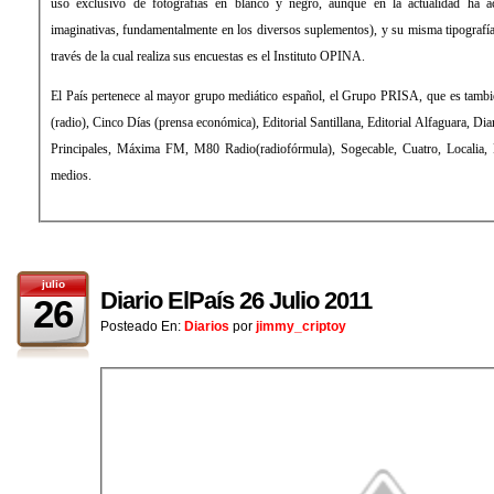
uso exclusivo de fotografías en blanco y negro, aunque en la actualidad ha aceptado el color y formas más
imaginativas, fundamentalmente en los diversos suplementos), y su misma tipografía: la Times Roman. La empresa a
través de la cual realiza sus encuestas es el Instituto OPINA.
El País pertenece al mayor grupo mediático español, el Grupo PRISA, que es también propietario de la Cadena SER
(radio), Cinco Días (prensa económica), Editorial Santillana, Editorial Alfaguara, Diario As (prensa deportiva), Los 40
Principales, Máxima FM, M80 Radio(radiofórmula), Sogecable, Cuatro, Localia, Digital+ (televisión), entre otros
medios.
julio
Diario ElPaís 26 Julio 2011
26
Posteado En:
Diarios
por
jimmy_criptoy