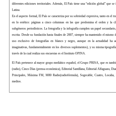
diferentes ediciones territoriales. Además, El País tiene una “edición global” que se imprime y distribuye en América
Latina.
En el aspecto formal, El País se caracteriza por su sobriedad expresiva, tanto en el tratamiento de la información como
en lo estético: páginas a cinco columnas en las que predomina el orden y la clara distribución de los distintos
subgéneros periodísticos. La fotografía y la infografía cumplen un papel secundario, de mero apoyo a la información
escrita. Desde su fundación hasta finales de 2007, siempre ha mantenido el mismo diseño, sin apenas evolución (con
uso exclusivo de fotografías en blanco y negro, aunque en la actualidad ha aceptado el color y formas más
imaginativas, fundamentalmente en los diversos suplementos), y su misma tipografía: la Times Roman. La empresa a
través de la cual realiza sus encuestas es el Instituto OPINA.
El País pertenece al mayor grupo mediático español, el Grupo PRISA, que es también propietario de la Cadena SER
(radio), Cinco Días (prensa económica), Editorial Santillana, Editorial Alfaguara, Diario As (prensa deportiva), Los 40
Principales, Máxima FM, M80 Radio(radiofórmula), Sogecable, Cuatro, Localia, Digital+ (televisión), entre otros
medios.