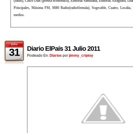
(radio), Cinco Días (prensa económica), Editorial Santillana, Editorial Alfaguara, Diario As (prensa deportiva), Los 40
Principales, Máxima FM, M80 Radio(radiofórmula), Sogecable, Cuatro, Localia, Digital+ (televisión), entre otros
medios.
julio
Diario ElPaís 31 Julio 2011
31
Posteado En:
Diarios
por
jimmy_criptoy