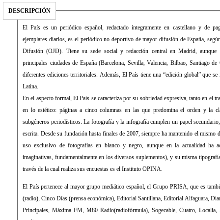
DESCRIPCIÓN
El País es un periódico español, redactado íntegramente en castellano y de 
ejemplares diarios, es el periódico no deportivo de mayor difusión de España, según 
Difusión (OJD). Tiene su sede social y redacción central en Madrid, aunque 
principales ciudades de España (Barcelona, Sevilla, Valencia, Bilbao, Santiago de
diferentes ediciones territoriales. Además, El País tiene una “edición global” que s
Latina.
En el aspecto formal, El País se caracteriza por su sobriedad expresiva, tanto en el 
en lo estético: páginas a cinco columnas en las que predomina el orden y la cla
subgéneros periodísticos. La fotografía y la infografía cumplen un papel secundari
escrita. Desde su fundación hasta finales de 2007, siempre ha mantenido el mismo d
uso exclusivo de fotografías en blanco y negro, aunque en la actualidad ha 
imaginativas, fundamentalmente en los diversos suplementos), y su misma tipograf
través de la cual realiza sus encuestas es el Instituto OPINA.
El País pertenece al mayor grupo mediático español, el Grupo PRISA, que es tamb
(radio), Cinco Días (prensa económica), Editorial Santillana, Editorial Alfaguara, Di
Principales, Máxima FM, M80 Radio(radiofórmula), Sogecable, Cuatro, Localia, Di