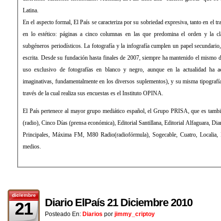
Latina.
En el aspecto formal, El País se caracteriza por su sobriedad expresiva, tanto en el 
en lo estético: páginas a cinco columnas en las que predomina el orden y la cla
subgéneros periodísticos. La fotografía y la infografía cumplen un papel secundari
escrita. Desde su fundación hasta finales de 2007, siempre ha mantenido el mismo d
uso exclusivo de fotografías en blanco y negro, aunque en la actualidad ha 
imaginativas, fundamentalmente en los diversos suplementos), y su misma tipograf
través de la cual realiza sus encuestas es el Instituto OPINA.
El País pertenece al mayor grupo mediático español, el Grupo PRISA, que es tamb
(radio), Cinco Días (prensa económica), Editorial Santillana, Editorial Alfaguara, Di
Principales, Máxima FM, M80 Radio(radiofórmula), Sogecable, Cuatro, Localia, Di
medios.
diciembre
Diario ElPaís 21 Diciembre 2010
21
Posteado En:
Diarios
por
jimmy_criptoy