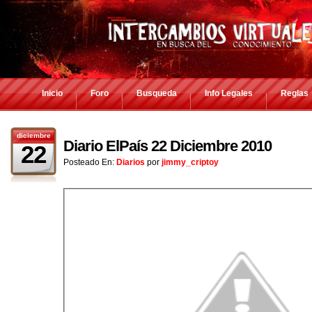
Inicio
Foro
Busqueda
Info Legales
Reglas
diciembre
Diario ElPaís 22 Diciembre 2010
22
Posteado En:
Diarios
por
jimmy_criptoy