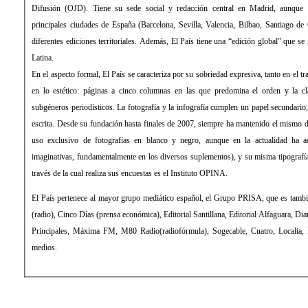
Difusión (OJD). Tiene su sede social y redacción central en Madrid, aunque 
principales ciudades de España (Barcelona, Sevilla, Valencia, Bilbao, Santiago de
diferentes ediciones territoriales. Además, El País tiene una “edición global” que s
Latina.
En el aspecto formal, El País se caracteriza por su sobriedad expresiva, tanto en el 
en lo estético: páginas a cinco columnas en las que predomina el orden y la cla
subgéneros periodísticos. La fotografía y la infografía cumplen un papel secundari
escrita. Desde su fundación hasta finales de 2007, siempre ha mantenido el mismo d
uso exclusivo de fotografías en blanco y negro, aunque en la actualidad ha 
imaginativas, fundamentalmente en los diversos suplementos), y su misma tipograf
través de la cual realiza sus encuestas es el Instituto OPINA.
El País pertenece al mayor grupo mediático español, el Grupo PRISA, que es tamb
(radio), Cinco Días (prensa económica), Editorial Santillana, Editorial Alfaguara, Di
Principales, Máxima FM, M80 Radio(radiofórmula), Sogecable, Cuatro, Localia, Di
medios.