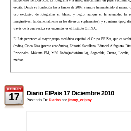
subgéneros periodísticos. La fotografía y la infografía cumplen un papel secundari
escrita. Desde su fundación hasta finales de 2007, siempre ha mantenido el mismo d
uso exclusivo de fotografías en blanco y negro, aunque en la actualidad ha 
imaginativas, fundamentalmente en los diversos suplementos), y su misma tipograf
través de la cual realiza sus encuestas es el Instituto OPINA.
El País pertenece al mayor grupo mediático español, el Grupo PRISA, que es tamb
(radio), Cinco Días (prensa económica), Editorial Santillana, Editorial Alfaguara, Di
Principales, Máxima FM, M80 Radio(radiofórmula), Sogecable, Cuatro, Localia, Di
medios.
diciembre
Diario ElPaís 17 Diciembre 2010
17
Posteado En:
Diarios
por
jimmy_criptoy