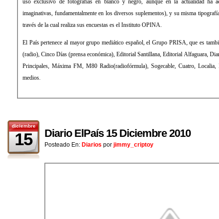
uso exclusivo de fotografías en blanco y negro, aunque en la actualidad ha 
imaginativas, fundamentalmente en los diversos suplementos), y su misma tipograf
través de la cual realiza sus encuestas es el Instituto OPINA.
El País pertenece al mayor grupo mediático español, el Grupo PRISA, que es tamb
(radio), Cinco Días (prensa económica), Editorial Santillana, Editorial Alfaguara, Di
Principales, Máxima FM, M80 Radio(radiofórmula), Sogecable, Cuatro, Localia, Di
medios.
diciembre
Diario ElPaís 15 Diciembre 2010
15
Posteado En:
Diarios
por
jimmy_criptoy