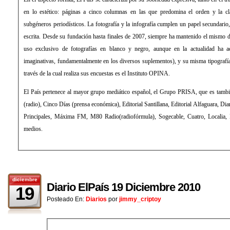
en lo estético: páginas a cinco columnas en las que predomina el orden y la cla
subgéneros periodísticos. La fotografía y la infografía cumplen un papel secundari
escrita. Desde su fundación hasta finales de 2007, siempre ha mantenido el mismo d
uso exclusivo de fotografías en blanco y negro, aunque en la actualidad ha 
imaginativas, fundamentalmente en los diversos suplementos), y su misma tipograf
través de la cual realiza sus encuestas es el Instituto OPINA.
El País pertenece al mayor grupo mediático español, el Grupo PRISA, que es tamb
(radio), Cinco Días (prensa económica), Editorial Santillana, Editorial Alfaguara, Di
Principales, Máxima FM, M80 Radio(radiofórmula), Sogecable, Cuatro, Localia, Di
medios.
diciembre
Diario ElPaís 19 Diciembre 2010
19
Posteado En:
Diarios
por
jimmy_criptoy