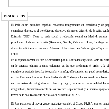
DESCRIPCIÓN
El País es un periódico español, redactado íntegramente en castellano y de 
ejemplares diarios, es el periódico no deportivo de mayor difusión de España, según 
Difusión (OJD). Tiene su sede social y redacción central en Madrid, aunque 
principales ciudades de España (Barcelona, Sevilla, Valencia, Bilbao, Santiago de
diferentes ediciones territoriales. Además, El País tiene una “edición global” que s
Latina.
En el aspecto formal, El País se caracteriza por su sobriedad expresiva, tanto en el 
en lo estético: páginas a cinco columnas en las que predomina el orden y la cla
subgéneros periodísticos. La fotografía y la infografía cumplen un papel secundari
escrita. Desde su fundación hasta finales de 2007, siempre ha mantenido el mismo d
uso exclusivo de fotografías en blanco y negro, aunque en la actualidad ha 
imaginativas, fundamentalmente en los diversos suplementos), y su misma tipograf
través de la cual realiza sus encuestas es el Instituto OPINA.
El País pertenece al mayor grupo mediático español, el Grupo PRISA, que es tamb