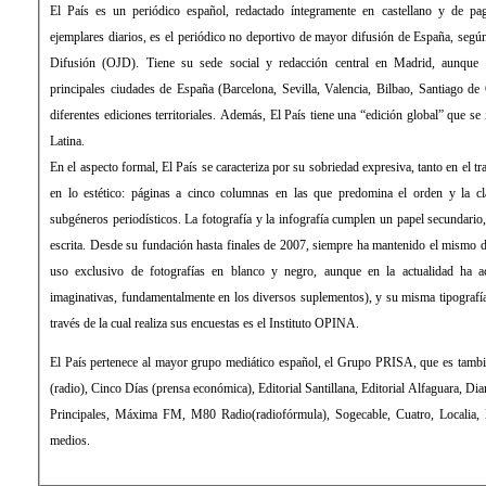
El País es un periódico español, redactado íntegramente en castellano y de 
ejemplares diarios, es el periódico no deportivo de mayor difusión de España, según 
Difusión (OJD). Tiene su sede social y redacción central en Madrid, aunque 
principales ciudades de España (Barcelona, Sevilla, Valencia, Bilbao, Santiago de
diferentes ediciones territoriales. Además, El País tiene una “edición global” que s
Latina.
En el aspecto formal, El País se caracteriza por su sobriedad expresiva, tanto en el 
en lo estético: páginas a cinco columnas en las que predomina el orden y la cla
subgéneros periodísticos. La fotografía y la infografía cumplen un papel secundari
escrita. Desde su fundación hasta finales de 2007, siempre ha mantenido el mismo d
uso exclusivo de fotografías en blanco y negro, aunque en la actualidad ha 
imaginativas, fundamentalmente en los diversos suplementos), y su misma tipograf
través de la cual realiza sus encuestas es el Instituto OPINA.
El País pertenece al mayor grupo mediático español, el Grupo PRISA, que es tamb
(radio), Cinco Días (prensa económica), Editorial Santillana, Editorial Alfaguara, Di
Principales, Máxima FM, M80 Radio(radiofórmula), Sogecable, Cuatro, Localia, Di
medios.