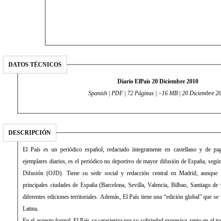
DATOS TÉCNICOS
Diario ElPaís 20 Diciembre 2010
Spanish | PDF | 72 Páginas | ~16 MB | 20 Diciembre 2
DESCRIPCIÓN
El País es un periódico español, redactado íntegramente en castellano y de 
ejemplares diarios, es el periódico no deportivo de mayor difusión de España, según 
Difusión (OJD). Tiene su sede social y redacción central en Madrid, aunque 
principales ciudades de España (Barcelona, Sevilla, Valencia, Bilbao, Santiago de
diferentes ediciones territoriales. Además, El País tiene una “edición global” que s
Latina.
En el aspecto formal, El País se caracteriza por su sobriedad expresiva, tanto en el 