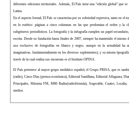
diferentes ediciones territoriales. Además, El País tiene una “edición global” que s
Latina.
En el aspecto formal, El País se caracteriza por su sobriedad expresiva, tanto en el 
en lo estético: páginas a cinco columnas en las que predomina el orden y la cla
subgéneros periodísticos. La fotografía y la infografía cumplen un papel secundari
escrita. Desde su fundación hasta finales de 2007, siempre ha mantenido el mismo d
uso exclusivo de fotografías en blanco y negro, aunque en la actualidad ha 
imaginativas, fundamentalmente en los diversos suplementos), y su misma tipograf
través de la cual realiza sus encuestas es el Instituto OPINA.
El País pertenece al mayor grupo mediático español, el Grupo PRISA, que es tamb
(radio), Cinco Días (prensa económica), Editorial Santillana, Editorial Alfaguara, Di
Principales, Máxima FM, M80 Radio(radiofórmula), Sogecable, Cuatro, Localia, Di
medios.