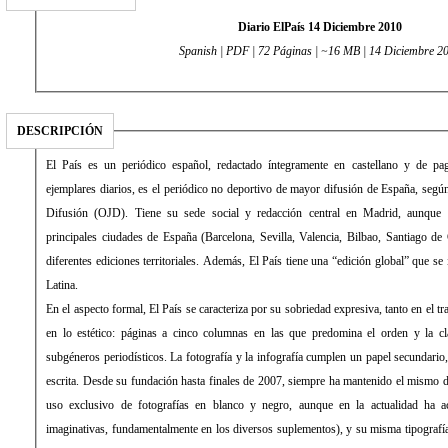
Diario ElPaís 14 Diciembre 2010
Spanish | PDF | 72 Páginas | ~16 MB | 14 Diciembre 2
DESCRIPCIÓN
El País es un periódico español, redactado íntegramente en castellano y de 
ejemplares diarios, es el periódico no deportivo de mayor difusión de España, según 
Difusión (OJD). Tiene su sede social y redacción central en Madrid, aunque 
principales ciudades de España (Barcelona, Sevilla, Valencia, Bilbao, Santiago de
diferentes ediciones territoriales. Además, El País tiene una “edición global” que s
Latina.
En el aspecto formal, El País se caracteriza por su sobriedad expresiva, tanto en el 
en lo estético: páginas a cinco columnas en las que predomina el orden y la cla
subgéneros periodísticos. La fotografía y la infografía cumplen un papel secundari
escrita. Desde su fundación hasta finales de 2007, siempre ha mantenido el mismo d
uso exclusivo de fotografías en blanco y negro, aunque en la actualidad ha 
imaginativas, fundamentalmente en los diversos suplementos), y su misma tipograf