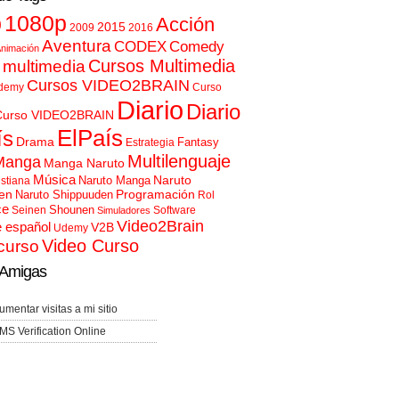
p
1080p
Acción
2015
2009
2016
Aventura
CODEX
Comedy
nimación
Cursos Multimedia
 multimedia
Cursos VIDEO2BRAIN
demy
Curso
Diario
Diario
Curso VIDEO2BRAIN
ElPaís
ís
Drama
Fantasy
Estrategia
Multilenguaje
Manga
Manga Naruto
Música
Naruto
Naruto Manga
istiana
en
Programación
Naruto Shippuuden
Rol
ce
Shounen
Seinen
Software
Simuladores
Video2Brain
e español
V2B
Udemy
Video Curso
curso
Amigas
umentar visitas a mi sitio
MS Verification Online