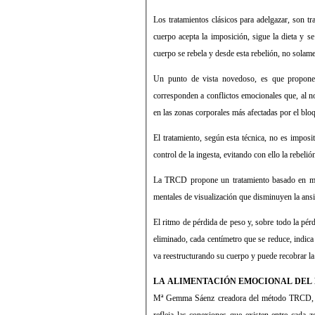
Los tratamientos clásicos para adelgazar, son tra
cuerpo acepta la imposición, sigue la dieta y s
cuerpo se rebela y desde esta rebelión, no solam
Un punto de vista novedoso, es que propone
corresponden a conflictos emocionales que, al n
en las zonas corporales más afectadas por el blo
El tratamiento, según esta técnica, no es imposi
control de la ingesta, evitando con ello la rebeli
La TRCD propone un tratamiento basado en masa
mentales de visualización que disminuyen la ansi
El ritmo de pérdida de peso y, sobre todo la pé
eliminado, cada centímetro que se reduce, indica
va reestructurando su cuerpo y puede recobrar l
LA ALIMENTACIÓN EMOCIONAL DEL
Mª Gemma Sáenz creadora del método TRC
refleja las conexiones que existen entre cada z