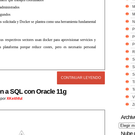
M
administrados
M
segundos
 solicitada y Docker se plantea como una herramienta fundamental
N
P
P
s respectivos sectores usan docker para aprovisionar servicios y
P
 plataforma porque reduce costes, pero es necesario personal
R
S
S
S
CONTINUAR LEYENDO
T
T
n a SQL con Oracle 11g
V
por
XKeithful
Z
Archiv
Nube 