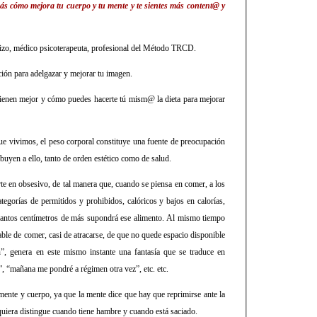
ás cómo mejora tu cuerpo y tu mente y te sientes más content@ y
uizo, médico psicoterapeuta, profesional del Método TRCD.
ción para adelgazar y mejorar tu imagen.
vienen mejor y cómo puedes hacerte tú mism@ la dieta para mejorar
ue vivimos, el peso corporal constituye una fuente de preocupación
ibuyen a ello, tanto de orden estético como de salud.
te en obsesivo, de tal manera que, cuando se piensa en comer, a los
tegorías de permitidos y prohibidos, calóricos y bajos en calorías,
 cuantos centímetros de más supondrá ese alimento. Al mismo tiempo
enable de comer, casi de atracarse, de que no quede espacio disponible
”, genera en este mismo instante una fantasía que se traduce en
”, “mañana me pondré a régimen otra vez”, etc. etc.
mente y cuerpo, ya que la mente dice que hay que reprimirse ante la
quiera distingue cuando tiene hambre y cuando está saciado.