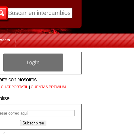
ntacto
rte con Nosotros…
CHAT PORTATIL
|
CUENTAS PREMIUM
birse