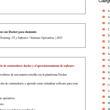
Catego
A
A
A
C
ion con Docker para dummies
D
Training | IT y Software / Sistemas Operativos | 2015
D
E
G
G
ón de contenedores docker y el aprovisionamiento de software.
G
I
ervidores de una manera sencilla con la plataforma Docker.
J
ción de contenedores y aprende como virtualizar software para crear
L
L
M
as operativos
M
ores
M
acer que trabajen coordinados