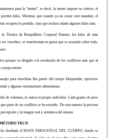
tamientos para la “mente”, es decir, la mente impone su criterio, el
e pierden kilos. Mientras que cuando ya no existe este mandato, el
ente recupera lo perdido, sino que incluso añade algunos kilos más.
 la Técnica de Reequilibrio Corporal Damun: los kilos de más
o ser resueltos, se transforman en grasa que se acumula sobre todo,
queo.
tivo porque va dirigido a la resolución de los conflictos más que al
ón cuerpo-mente.
jes para movilizar llas partes del cuerpo bloqueadas, ejercicios
edad y algunas orientaciones alimentarias.
rdida de volumen, lo marca el propio individuo. Cada gramo de peso
 que parte de un conflicto se ha resuelto. De esta manera la persona
a percepción y la imagen real y armónica del mismo
 MÉTODO TRCD
D, ha diseñado el MAPA EMOCIONAL DEL CUERPO, donde se
ona corporal principal, el color en el que vibra esta zona, el tema