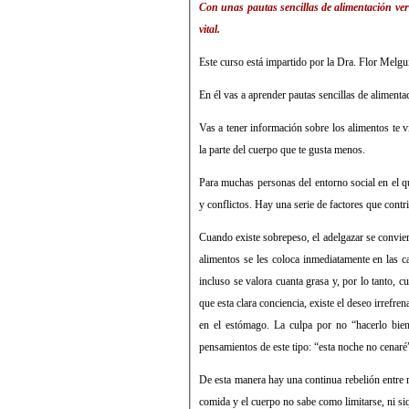
Con unas pautas sencillas de alimentación ver
vital.
Este curso está impartido por la Dra. Flor Melg
En él vas a aprender pautas sencillas de alimenta
Vas a tener información sobre los alimentos te 
la parte del cuerpo que te gusta menos.
Para muchas personas del entorno social en el q
y conflictos. Hay una serie de factores que contr
Cuando existe sobrepeso, el adelgazar se convier
alimentos se les coloca inmediatamente en las ca
incluso se valora cuanta grasa y, por lo tanto,
que esta clara conciencia, existe el deseo irrefr
en el estómago. La culpa por no “hacerlo bien
pensamientos de este tipo: “esta noche no cenaré
De esta manera hay una continua rebelión entre 
comida y el cuerpo no sabe como limitarse, ni si