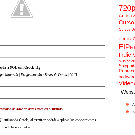
720
Action
A
Curso
Cursos U
UDEMY
ElPa
Indie
musica cr
Shippud
ción a SQL con Oracle 11g
Roman
1.25 GB | 9 Horas | Spanish | Enrique Munguía | Programación / Bases de Datos | 2015
softwar
Video
Webs 
A
el motor de base de datos líder en el mundo.
S
 utilizando Oracle, al terminar podrás a aplicar los conocimientos
as en la base de datos.