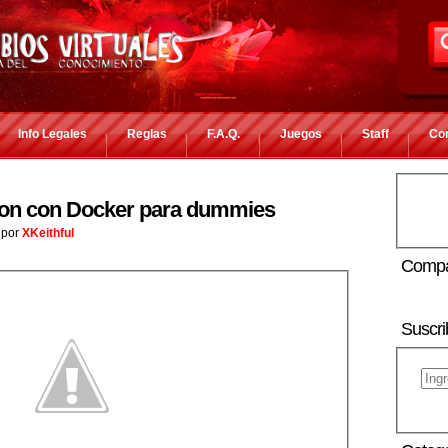
Info Legales
Reglas
F.A.Q.
Juegos
Staff
Co
ion con Docker para dummies
por
XKeithful
Compa
Suscri