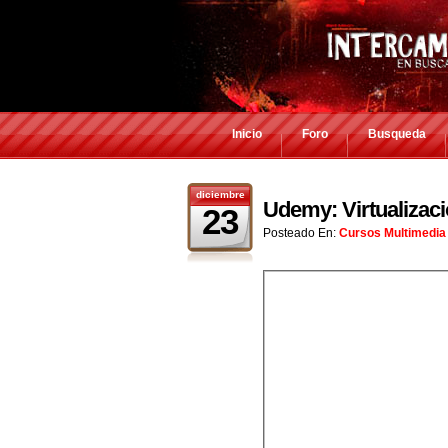
Inicio
Foro
Busqueda
diciembre
Udemy: Virtualizac
23
Posteado En:
Cursos Multimedia