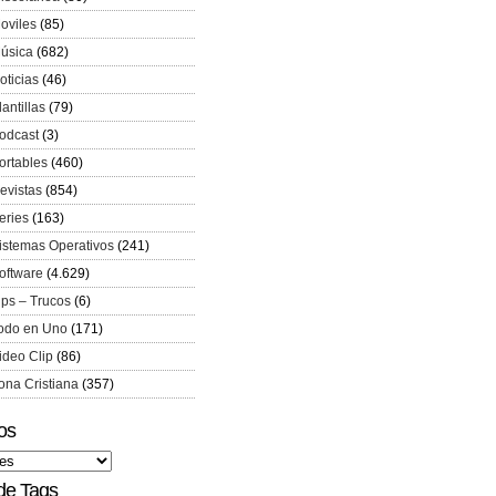
oviles
(85)
úsica
(682)
oticias
(46)
lantillas
(79)
odcast
(3)
ortables
(460)
evistas
(854)
eries
(163)
istemas Operativos
(241)
oftware
(4.629)
ips – Trucos
(6)
odo en Uno
(171)
ideo Clip
(86)
ona Cristiana
(357)
os
de Tags