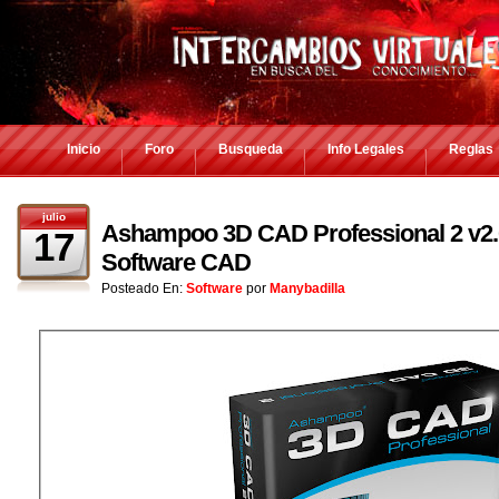
Inicio
Foro
Busqueda
Info Legales
Reglas
julio
Ashampoo 3D CAD Professional 2 v2.0
17
Software CAD
Posteado En:
Software
por
Manybadilla