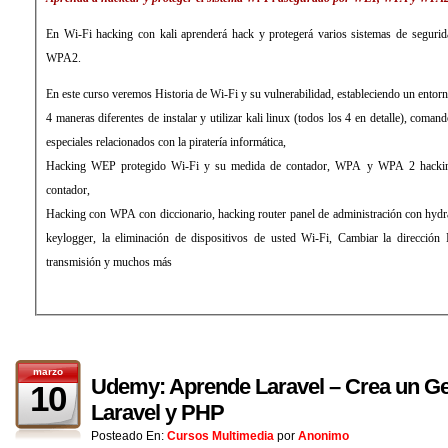
En Wi-Fi hacking con kali aprenderá hack y protegerá varios sistemas de seg
WPA2.
En este curso veremos Historia de Wi-Fi y su vulnerabilidad, estableciendo un entor
4 maneras diferentes de instalar y utilizar kali linux (todos los 4 en detalle), coma
especiales relacionados con la piratería informática,
Hacking WEP protegido Wi-Fi y su medida de contador, WPA y WPA 2 hackin
contador,
Hacking con WPA con diccionario, hacking router panel de administración con hydr
keylogger, la eliminación de dispositivos de usted Wi-Fi, Cambiar la direcció
transmisión y muchos más
marzo
Udemy: Aprende Laravel – Crea un Ge
10
Laravel y PHP
Posteado En:
Cursos Multimedia
por
Anonimo