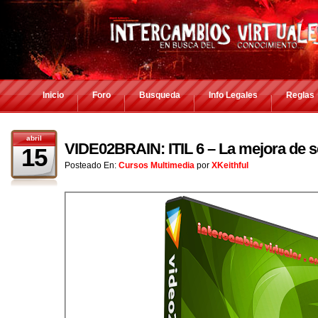
Inicio
Foro
Busqueda
Info Legales
Reglas
abril
VIDE02BRAIN: ITIL 6 – La mejora de s
15
Posteado En:
Cursos Multimedia
por
XKeithful