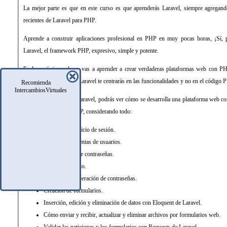
La mejor parte es que en este curso es que aprenderás Laravel, siempre agregand
recientes de Laravel para PHP.
Aprende a construir aplicaciones profesional en PHP en muy pocas horas, ¡Sí, 
Laravel, el framework PHP, expresivo, simple y potente.
En las próximas clases vas a aprender a crear verdaderas plataformas web con 
ayuda de Laravel. Con Laravel te centrarás en las funcionalidades y no en el código 
Recomienda
IntercambiosVirtuales
Durante este curso de Laravel, podrás ver cómo se desarrolla una plataforma web c
el mejor framework PHP, considerando todo:
El sistema de inicio de sesión.
Creación de cuentas de usuarios.
Recuperación de contraseñas.
Perfil del usuario.
Cambio y recuperación de contraseñas.
Creación de formularios.
Inserción, edición y eliminación de datos con Eloquent de Laravel.
Cómo enviar y recibir, actualizar y eliminar archivos por formularios web.