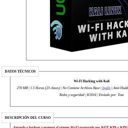
DATOS TÉCNICOS
Wi-Fi Hacking with Kali
270 MB | 1.5 Horas (23 clases) | No Contiene Archivos Base |
Inglés
| Amit Hudda
Redes y seguridad | 8/2016 | Enviado por: Tota
DESCRIPCIÓN DEL CURSO
Aprenda a hackear y proteger el sistema Wi-Fi asegurado por WEP, WPA y WPA2