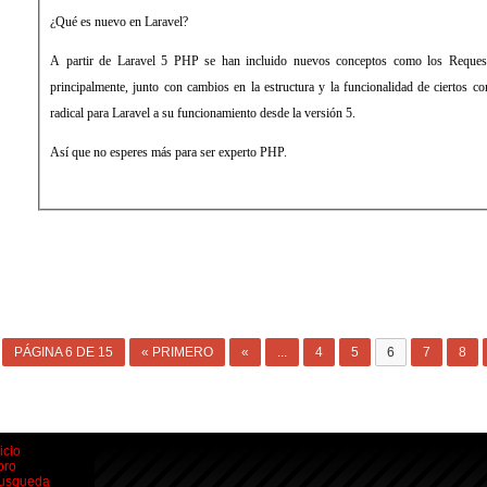
¿Qué es nuevo en Laravel?
A partir de Laravel 5 PHP se han incluido nuevos conceptos como los Reques
principalmente, junto con cambios en la estructura y la funcionalidad de ciertos 
radical para Laravel a su funcionamiento desde la versión 5.
Así que no esperes más para ser experto PHP.
PÁGINA 6 DE 15
« PRIMERO
«
...
4
5
6
7
8
icio
oro
usqueda