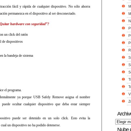
acción fácil y rápida de cualquier dispositivo. No sólo ahorra
M
ación permanezca en el dispositivo al ser desconectado.
M
N
Quitar hardware con seguridad”?
P
on un click del ratón
P
l de dispositivos
P
R
en la bandeja de sistema
S
S
S
T
T
ice el programa.
V
cidentalmente ya porque USB Safely Remove asigna el nombre
Z
 puede ocultar cualquier dispositivo que deba estar siempre
Archiv
ositivo puede ser detenido en un solo click. Esto evita la
a cual un dispositivo no ha podido detenerse.
Nube 