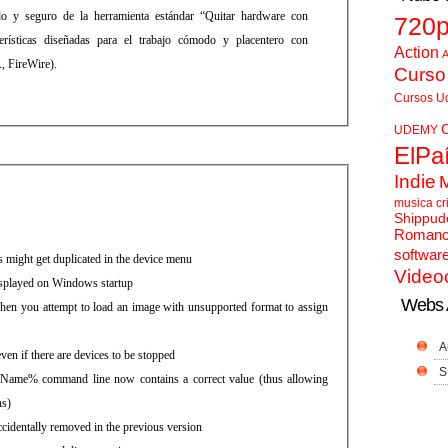
y seguro de la herramienta estándar “Quitar hardware con
720
erísticas diseñadas para el trabajo cómodo y placentero con
Action
A
, FireWire).
Curso
Cursos U
UDEMY
ElPa
Indie
musica cr
Shippud
Roman
softwar
 might get duplicated in the device menu
Video
isplayed on Windows startup
Webs 
n you attempt to load an image with unsupported format to assign
A
ven if there are devices to be stopped
S
eName% command line now contains a correct value (thus allowing
ns)
cidentally removed in the previous version