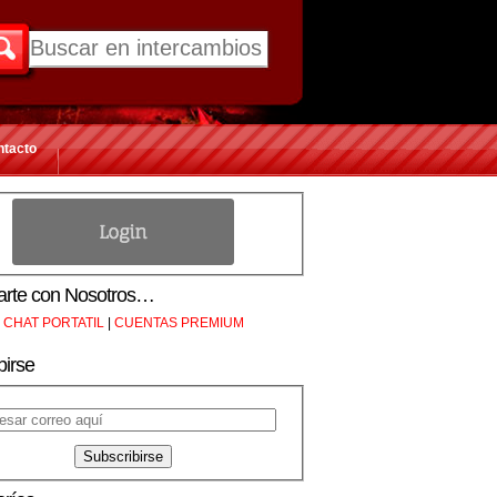
ntacto
rte con Nosotros…
CHAT PORTATIL
|
CUENTAS PREMIUM
birse