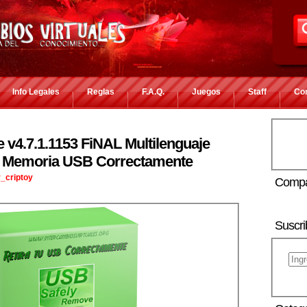
Info Legales
Reglas
F.A.Q.
Juegos
Staff
Co
v4.7.1.1153 FiNAL Multilenguaje
su Memoria USB Correctamente
_criptoy
Compa
Suscri