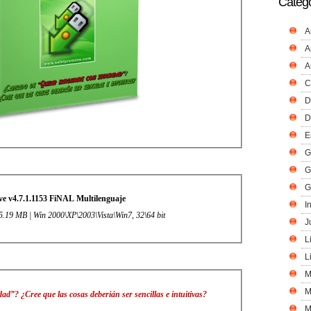
Catego
A
A
A
C
D
D
E
G
G
G
e v4.7.1.1153 FiNAL Multilenguaje
I
| 5.19 MB | Win 2000\XP\2003\Vista\Win7, 32\64 bit
J
L
L
M
M
dad”?
¿Cree que las cosas deberián ser sencillas e intuitivas?
M