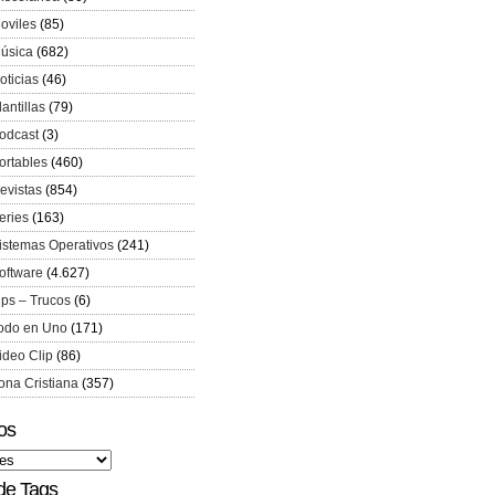
oviles
(85)
úsica
(682)
oticias
(46)
lantillas
(79)
odcast
(3)
ortables
(460)
evistas
(854)
eries
(163)
istemas Operativos
(241)
oftware
(4.627)
ips – Trucos
(6)
odo en Uno
(171)
ideo Clip
(86)
ona Cristiana
(357)
os
de Tags