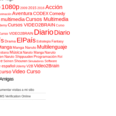
p
1080p
Acción
2015
2009
2016
Aventura
CODEX
Comedy
nimación
Cursos Multimedia
 multimedia
Cursos VIDEO2BRAIN
demy
Curso
Diario
Diario
Curso VIDEO2BRAIN
ElPaís
ís
Drama
Fantasy
Estrategia
Multilenguaje
Manga
Manga Naruto
Música
Naruto
Naruto Manga
istiana
en
Programación
Naruto Shippuuden
Rol
ce
Shounen
Seinen
Software
Simuladores
Video2Brain
e español
V2B
Udemy
Video Curso
curso
Amigas
umentar visitas a mi sitio
MS Verification Online