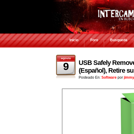
Inicio
Foro
Busqueda
agosto
USB Safely Remove 
9
(Español), Retire 
Posteado En:
Software
por
jimmy