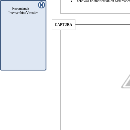
There was no notification on card read
Recomienda
IntercambiosVirtuales
CAPTURA