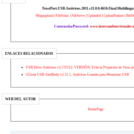
TrustPort.USB.Antivirus.2011.v11.0.0.4616.Final.Multilingu
Megaupload
|
FileSonic
|
FileServe
|
Uplaoded
|
UploadStation
|
BitSh
Contraseña/Password:
www.intercambiosvirtuales.
ENLACES RELACIONADOS
USB Drive Antivirus v2.3 FULL VERSIÓN, Evite la Propación de Virus p
GGreat USB AntiBody v2.51.1, Antivirus Gratuito para Memorias USB
WEB DEL AUTOR
HomePage