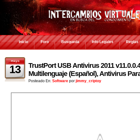
Inicio
Foro
Busqueda
Info Legales
Reglas
mayo
TrustPort USB Antivirus 2011 v11.0.0.
13
Multilenguaje (Español), Antivirus Pa
Posteado En:
Software
por
jimmy_criptoy