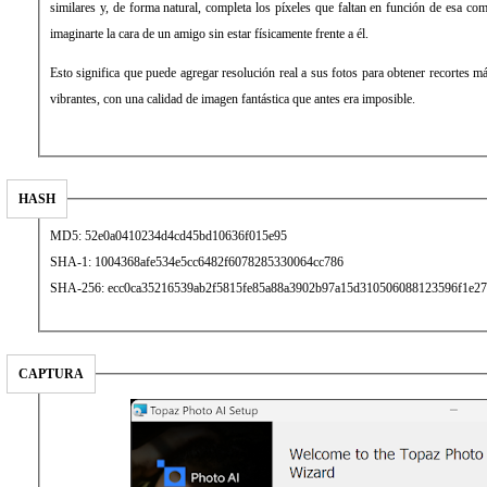
similares y, de forma natural, completa los píxeles que faltan en función de esa c
imaginarte la cara de un amigo sin estar físicamente frente a él.
Esto significa que puede agregar resolución real a sus fotos para obtener recortes 
vibrantes, con una calidad de imagen fantástica que antes era imposible.
HASH
MD5: 52e0a0410234d4cd45bd10636f015e95
SHA-1: 1004368afe534e5cc6482f6078285330064cc786
SHA-256: ecc0ca35216539ab2f5815fe85a88a3902b97a15d310506088123596f1e27
CAPTURA