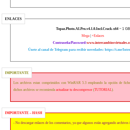
ENLACES
Topaz.Photo.AI.Pro.v4.1.0.Incl.Crack-x64
~ 1 GB
Mega
|
+Enlaces
Contraseña/Password:
www.intercambiosvirtuales.o
Únete al canal de Telegram para recibir novedades: https://t.me/Int
IMPORTANTE
Los archivos estan comprimidos con WinRAR 5.3 empleando la opción de fich
dichos archivos se recomienda
actualizar tu descompresor
(
TUTORIAL
).
IMPORTANTE – HASH
- No descargar enlaces de los comentarios, ya que algunos están agregando archivos 