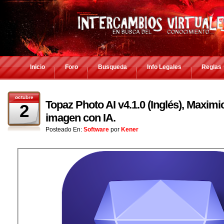
Inicio
Foro
Busqueda
Info Legales
Reglas
octubre
Topaz Photo AI v4.1.0 (Inglés), Maximic
2
imagen con IA.
Posteado En:
Software
por
Kener