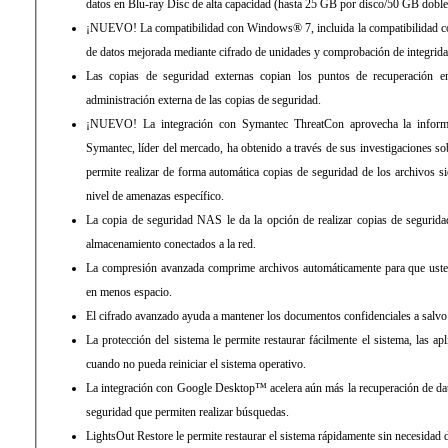
datos en Blu-ray Disc de alta capacidad (hasta 25 GB por disco/50 GB doble
¡NUEVO! La compatibilidad con Windows® 7, incluida la compatibilidad co
de datos mejorada mediante cifrado de unidades y comprobación de integrida
Las copias de seguridad externas copian los puntos de recuperación en
administración externa de las copias de seguridad.
¡NUEVO! La integración con Symantec ThreatCon aprovecha la informa
Symantec, líder del mercado, ha obtenido a través de sus investigaciones sob
permite realizar de forma automática copias de seguridad de los archivos 
nivel de amenazas específico.
La copia de seguridad NAS le da la opción de realizar copias de segurida
almacenamiento conectados a la red.
La compresión avanzada comprime archivos automáticamente para que ust
en menos espacio.
El cifrado avanzado ayuda a mantener los documentos confidenciales a salvo 
La protección del sistema le permite restaurar fácilmente el sistema, las ap
cuando no pueda reiniciar el sistema operativo.
La integración con Google Desktop™ acelera aún más la recuperación de dat
seguridad que permiten realizar búsquedas.
LightsOut Restore le permite restaurar el sistema rápidamente sin necesidad