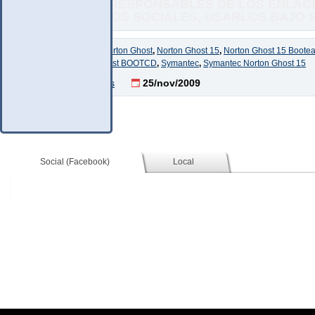
NO SOMOS RESPONSABLES DE LOS ENLACE
COMENTARIOS SOCIALES, USARLOS BAJO SU
Etiquetas:
Ghost
,
Norton Ghost
,
Norton Ghost 15
,
Norton Ghost 15 Boote
Español
,
Norton Ghost BOOTCD
,
Symantec
,
Symantec Norton Ghost 15
83 Comentarios
25/nov/2009
Social (Facebook)
Local