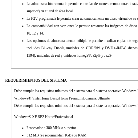
La administración remota le permite controlar de manera remota otras insta
superior) en su red de área local.
La P2V programada le permite crear automáticamente un disco virtual de su c
La compatibilidad con versiones le permite restaurar las imágenes de disc
10, 12 y 14.
Las opciones de almacenamiento múltiple le permiten realizar copias de segu
incluidos Blu-ray Disc®, unidades de CDR/RW y DVD+-R/RW, dispos
1394), unidades de red y unidades Iomega®, Zip® y Jaz®.
REQUERIMIENTOS DEL SISTEMA
Debe cumplir los requisitos mínimos del sistema para el sistema operativo Windows 
Windows® Vista Home Basic/Home Premium/Business/Ultimate
Debe cumplir los requisitos mínimos del sistema para el sistema operativo Windows 
Windows® XP SP2 Home/Professional
Procesador a 300 MHz o superior
512 MB (se recomiendan 1GB) de RAM