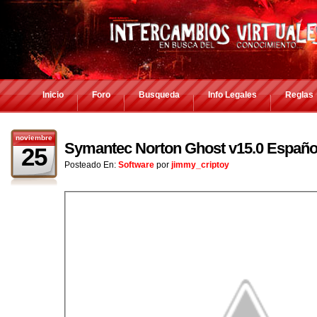
Inicio
Foro
Busqueda
Info Legales
Reglas
noviembre
Symantec Norton Ghost v15.0 Español
25
Posteado En:
Software
por
jimmy_criptoy