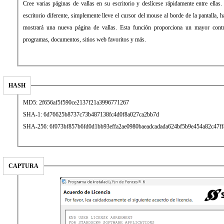
Cree varias páginas de vallas en su escritorio y deslícese rápidamente entre ellas
escritorio diferente, simplemente lleve el cursor del mouse al borde de la pantalla, h
mostrará una nueva página de vallas. Esta función proporciona un mayor cont
programas, documentos, sitios web favoritos y más.
HASH
MD5: 2f656af5f590ce2137f21a3996771267
SHA-1: 6d76625b8737c73b487138fc4d0f8a027ca2bb7d
SHA-256: 6f073bf857b6fd0d1bb93effa2ae0980baeadcadada624bf5b9e454a82c47ff
CAPTURA