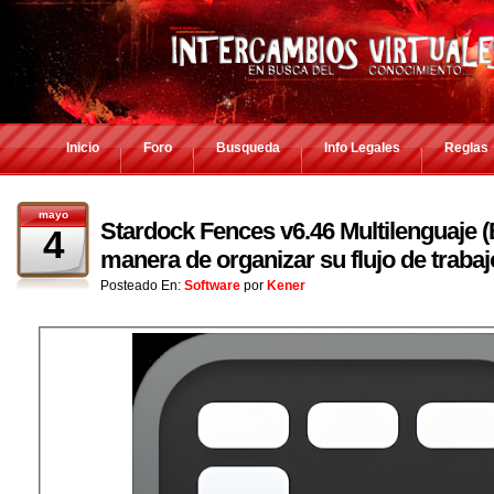
Inicio
Foro
Busqueda
Info Legales
Reglas
mayo
Stardock Fences v6.46 Multilenguaje (
4
manera de organizar su flujo de trabaj
Posteado En:
Software
por
Kener