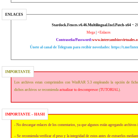
ENLACES
Stardock.Fences.v6.46.Multilingual.Incl.Patch-x64
~ 2
Mega
|
+Enlaces
Contraseña/Password:
www.intercambiosvirtuales.o
Únete al canal de Telegram para recibir novedades: https://t.me/Int
IMPORTANTE
Los archivos estan comprimidos con WinRAR 5.3 empleando la opción de fich
dichos archivos se recomienda
actualizar tu descompresor
(
TUTORIAL
).
IMPORTANTE – HASH
- No descargar enlaces de los comentarios, ya que algunos están agregando archivos 
– Se recomienda verificar el peso y la integridad de estos antes de extraerlos media