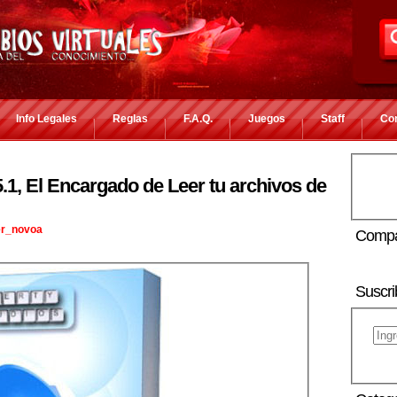
Info Legales
Reglas
F.A.Q.
Juegos
Staff
Co
1, El Encargado de Leer tu archivos de
er_novoa
Compa
Suscri