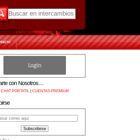
ntacto
rte con Nosotros…
CHAT PORTATIL
|
CUENTAS PREMIUM
birse