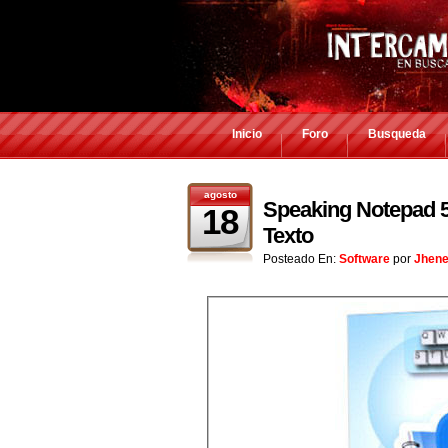
Inicio
Foro
Busqueda
agosto
Speaking Notepad 5.
18
Texto
Posteado En:
Software
por
Jhen