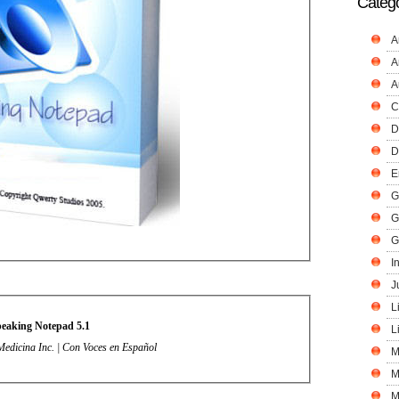
Catego
A
A
A
C
D
D
E
G
G
G
I
J
L
eaking Notepad 5.1
L
Medicina Inc. | Con Voces en Español
M
M
M