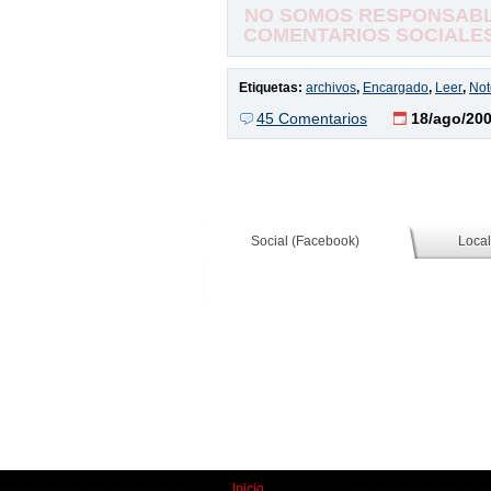
NO SOMOS RESPONSABLE
COMENTARIOS SOCIALES,
Etiquetas:
archivos
,
Encargado
,
Leer
,
No
45 Comentarios
18/ago/20
Social (Facebook)
Local
Inicio