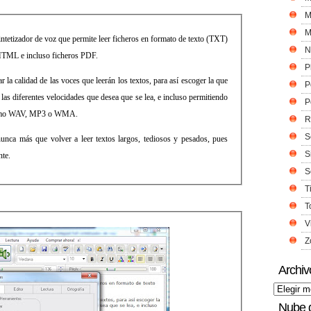
M
M
intetizador de voz que permite leer ficheros en formato de texto (TXT)
N
TML e incluso ficheros PDF.
P
la calidad de las voces que leerán los textos, para así escoger la que
P
 las diferentes velocidades que desea que se lea, e incluso permitiendo
P
o como WAV, MP3 o WMA.
R
S
unca más que volver a leer textos largos, tediosos y pesados, pues
S
te.
S
T
T
V
Z
Archiv
Nube 