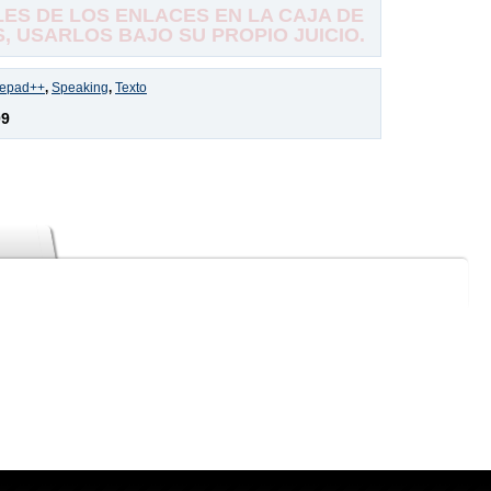
S DE LOS ENLACES EN LA CAJA DE
 USARLOS BAJO SU PROPIO JUICIO.
tepad++
,
Speaking
,
Texto
09