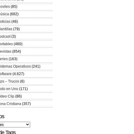
oviles
(85)
úsica
(682)
oticias
(46)
lantillas
(79)
odcast
(3)
ortables
(460)
evistas
(854)
eries
(163)
istemas Operativos
(241)
oftware
(4.627)
ips – Trucos
(6)
odo en Uno
(171)
ideo Clip
(86)
ona Cristiana
(357)
os
de Tags