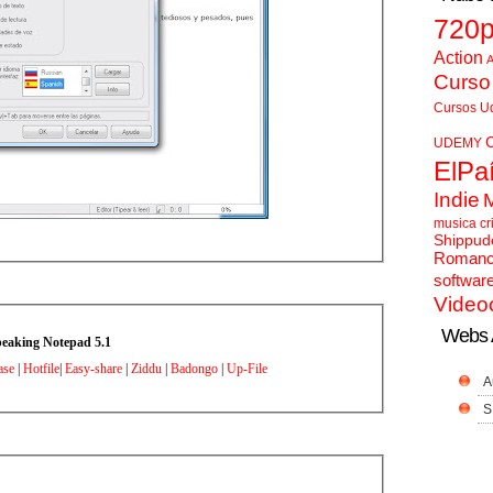
720
Action
A
Curso
Cursos U
UDEMY
ElPa
Indie
musica cr
Shippud
Roman
softwar
Video
Webs 
eaking Notepad 5.1
ase
|
Hotfile
|
Easy-share
|
Ziddu
|
Badongo
|
Up-File
A
S