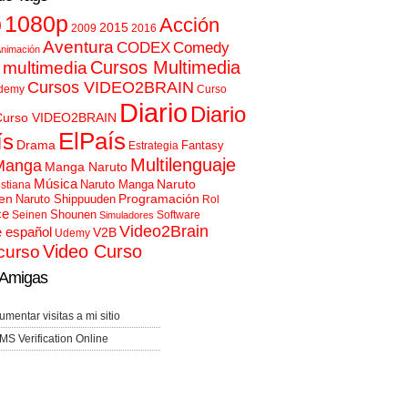
p
1080p
Acción
2015
2009
2016
Aventura
CODEX
Comedy
nimación
Cursos Multimedia
 multimedia
Cursos VIDEO2BRAIN
demy
Curso
Diario
Diario
Curso VIDEO2BRAIN
ElPaís
ís
Drama
Fantasy
Estrategia
Multilenguaje
Manga
Manga Naruto
Música
Naruto
Naruto Manga
istiana
en
Programación
Naruto Shippuuden
Rol
ce
Shounen
Seinen
Software
Simuladores
Video2Brain
e español
V2B
Udemy
Video Curso
curso
Amigas
umentar visitas a mi sitio
MS Verification Online