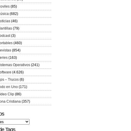
oviles
(85)
úsica
(682)
oticias
(46)
lantillas
(79)
odcast
(3)
ortables
(460)
evistas
(854)
eries
(163)
istemas Operativos
(241)
oftware
(4.626)
ips – Trucos
(6)
odo en Uno
(171)
ideo Clip
(86)
ona Cristiana
(357)
os
de Tags