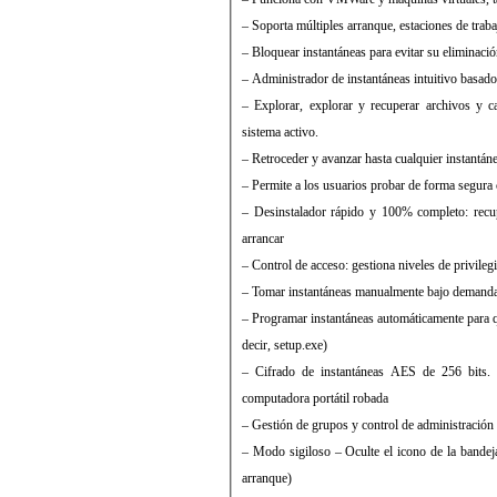
– Soporta múltiples arranque, estaciones de traba
– Bloquear instantáneas para evitar su eliminaci
– Administrador de instantáneas intuitivo basad
– Explorar, explorar y recuperar archivos y ca
sistema activo.
– Retroceder y avanzar hasta cualquier instantán
– Permite a los usuarios probar de forma segura 
– Desinstalador rápido y 100% completo: recu
arrancar
– Control de acceso: gestiona niveles de privileg
– Tomar instantáneas manualmente bajo demand
– Programar instantáneas automáticamente para qu
decir, setup.exe)
– Cifrado de instantáneas AES de 256 bits. 
computadora portátil robada
– Gestión de grupos y control de administració
– Modo sigiloso – Oculte el icono de la bandeja
arranque)