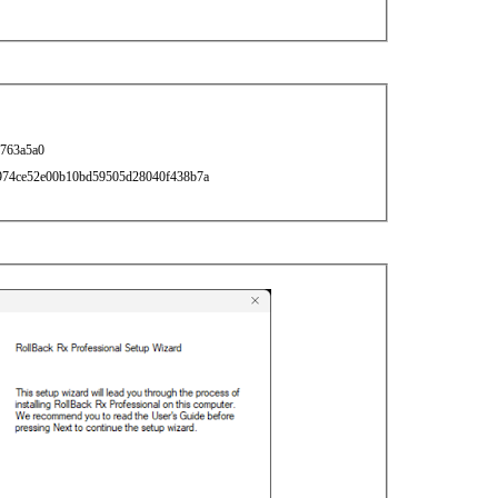
763a5a0
974ce52e00b10bd59505d28040f438b7a