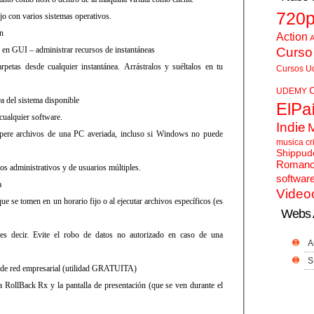
720
jo con varios sistemas operativos.
ón
Action
A
o en GUI – administrar recursos de instantáneas
Curso
rpetas desde cualquier instantánea. Arrástralos y suéltalos en tu
Cursos U
UDEMY
ea del sistema disponible
ElPa
cualquier software.
Indie
pere archivos de una PC averiada, incluso si Windows no puede
musica cr
Shippud
Roman
ios administrativos y de usuarios múltiples.
softwar
a
Video
e se tomen en un horario fijo o al ejecutar archivos específicos (es
Webs 
es decir. Evite el robo de datos no autorizado en caso de una
A
S
n de red empresarial (utilidad GRATUITA)
 RollBack Rx y la pantalla de presentación (que se ven durante el