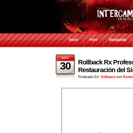
Inicio
Foro
Busqueda
junio
Rollback Rx Profess
30
Restauración del Si
Posteado En:
Software
por
Kene