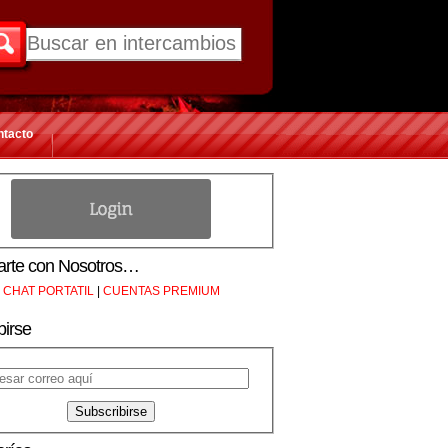
ntacto
rte con Nosotros…
CHAT PORTATIL
|
CUENTAS PREMIUM
birse