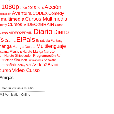
p
1080p
Acción
2015
2009
2016
Aventura
CODEX
Comedy
nimación
Cursos Multimedia
 multimedia
Cursos VIDEO2BRAIN
demy
Curso
Diario
Diario
Curso VIDEO2BRAIN
ElPaís
ís
Drama
Fantasy
Estrategia
Multilenguaje
Manga
Manga Naruto
Música
Naruto
Naruto Manga
istiana
en
Programación
Naruto Shippuuden
Rol
ce
Shounen
Seinen
Software
Simuladores
Video2Brain
e español
V2B
Udemy
Video Curso
curso
Amigas
umentar visitas a mi sitio
MS Verification Online