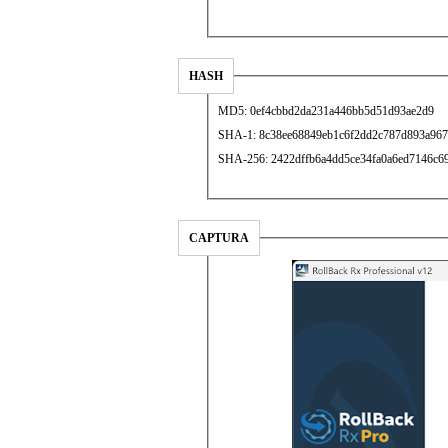
HASH
MD5: 0ef4cbbd2da231a446bb5d51d93ae2d9
SHA-1: 8c38ee68849eb1c6f2dd2c787d893a967
SHA-256: 2422dffb6a4dd5ce34fa0a6ed7146c6
CAPTURA