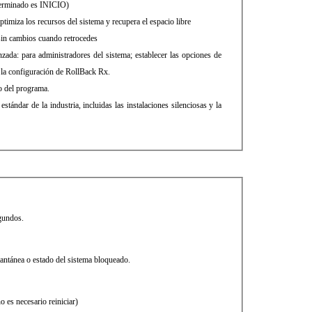
eterminado es INICIO)
timiza los recursos del sistema y recupera el espacio libre
sin cambios cuando retrocedes
nzada: para administradores del sistema; establecer las opciones de
 la configuración de RollBack Rx.
o del programa.
tándar de la industria, incluidas las instalaciones silenciosas y la
egundos.
tantánea o estado del sistema bloqueado.
 es necesario reiniciar)