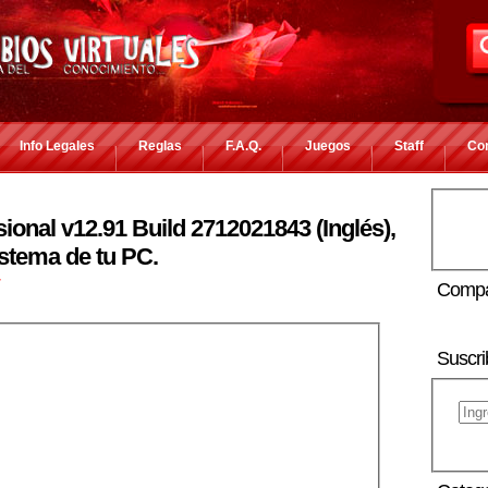
Info Legales
Reglas
F.A.Q.
Juegos
Staff
Co
ional v12.91 Build 2712021843 (Inglés),
stema de tu PC.
r
Compa
Suscri