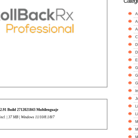
Catego
A
A
A
C
D
D
E
G
G
G
I
J
L
2.91 Build 2712021843 Multilenguaje
L
Incl. | 37 MB | Windows 11/10/8.1/8/7
M
M
M