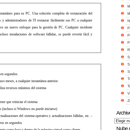
M
antáneo para su PC. Una solución completa de restauración del
M
 y administradores de TI restaurar fácilmente sus PC a cualquier
N
ece un nuevo enfoque para la gestión de PC. Cualquier incidente
P
cluso instalaciones de software fallidas, se puede revertir fácil y
P
P
R
S
S
S
o en segundos.
T
so meses, a cualquier instantánea anterior.
T
iliza recursos mínimos del sistema
V
Z
ener que reiniciar el sistema
os (incluso si Windows no puede iniciarse)
Archiv
ualizaciones del sistema operativo y actualizaciones fallidas, etc. –
irus en segundos
Nube 
nto como host o dentro de la máquina virtual como cliente