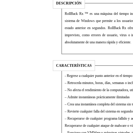
DESCRIPCIÓN
RollBack Rx ™ es una máquina del tiempo inst
sistema de Windows que permite a los usuarios
estado anterior en segundos. RollBack Rx ofr
imprevisto, como errores de usuario, virus o in
absolutamente de una manera rápida y eficiente.
CARACTERÍSTICAS
- Regrese a cualquier punto anterior en el tiemp
– Retroceda minutos, horas, días, semanas o inclu
– No afecta el rendimiento de la computadora, ut
– Admite instantáneas prácticamente ilimitadas
– Crea una instantánea completa del sistema sin t
– Revierte cualquier falla del sistema en segund
– Recuperarse de cualquier programa fallido y act
Recuperarse de cualquier ataque de malware o v
– Funciona con VMWare y máquinas virtuales, ta