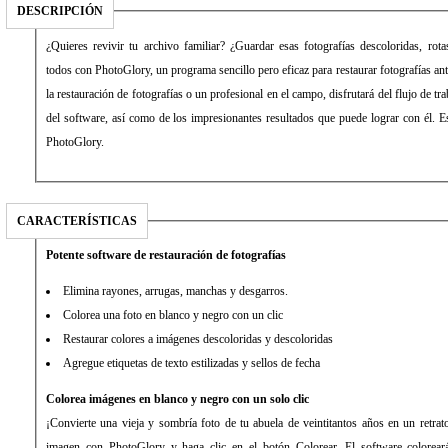
DESCRIPCIÓN
¿Quieres revivir tu archivo familiar? ¿Guardar esas fotografías descoloridas, ro
todos con PhotoGlory, un programa sencillo pero eficaz para restaurar fotografías an
la restauración de fotografías o un profesional en el campo, disfrutará del flujo de tr
del software, así como de los impresionantes resultados que puede lograr con él. E
PhotoGlory.
CARACTERÍSTICAS
Potente software de restauración de fotografías
Elimina rayones, arrugas, manchas y desgarros.
Colorea una foto en blanco y negro con un clic
Restaurar colores a imágenes descoloridas y descoloridas
Agregue etiquetas de texto estilizadas y sellos de fecha
Colorea imágenes en blanco y negro con un solo clic
¡Convierte una vieja y sombría foto de tu abuela de veintitantos años en un retrat
imagen con PhotoGlory y haga clic en el botón Colorear. El software colorear