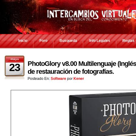
Inicio
Foro
Busqueda
Info Legales
Reglas
mayo
PhotoGlory v8.00 Multilenguaje (Inglés
23
de restauración de fotografías.
Posteado En:
Software
por
Kener