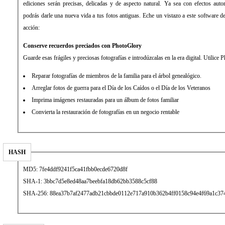
ediciones serán precisas, delicadas y de aspecto natural. Ya sea con efectos aut
podrás darle una nueva vida a tus fotos antiguas. Eche un vistazo a este software de
acción:
Conserve recuerdos preciados con PhotoGlory
Guarde esas frágiles y preciosas fotografías e introdúzcalas en la era digital. Utilice 
Reparar fotografías de miembros de la familia para el árbol genealógico.
Arreglar fotos de guerra para el Día de los Caídos o el Día de los Veteranos
Imprima imágenes restauradas para un álbum de fotos familiar
Convierta la restauración de fotografías en un negocio rentable
HASH
MD5: 7fe4ddf9241f5ca41fbb0ecde6720d8f
SHA-1: 3bbc7d5e8ed48aa7beebfa18db62bb3588c5cf88
SHA-256: 88ea37b7af2477adb21cbbde0112e717a910b362b4ff0158c94e4f69a1c37