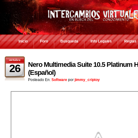
Inicio
Foro
Busqueda
Info Legales
Reglas
octubre
Nero Multimedia Suite 10.5 Platinum 
26
(Español)
Posteado En:
Software
por
jimmy_criptoy