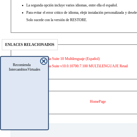
La segunda opción incluye varios idiomas, entre ella el español.
Para evitar el error critico de idioma, elejir instalación personalizada y desel
Solo sucede con la versión de RESTORE.
ENLACES RELACIONADOS
Nero Multimedia Suite 10 Multilenguaje (Español)
Recomienda
Nero Multimedia Suite v10.0.10700.7.100 MULTiLENGUAJE Retail
IntercambiosVirtuales
WEB DEL AUTOR
HomePage