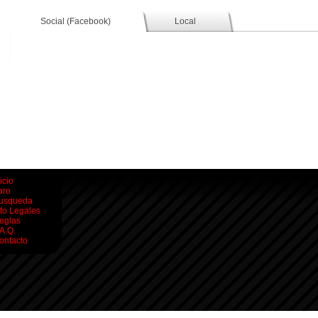
Social (Facebook)
Local
icio
oro
usqueda
nfo Legales
eglas
.A.Q.
ontacto