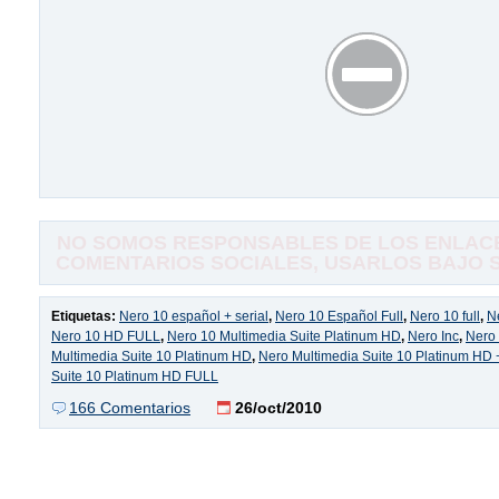
NO SOMOS RESPONSABLES DE LOS ENLACE
COMENTARIOS SOCIALES, USARLOS BAJO SU
Etiquetas:
Nero 10 español + serial
,
Nero 10 Español Full
,
Nero 10 full
,
N
Nero 10 HD FULL
,
Nero 10 Multimedia Suite Platinum HD
,
Nero Inc
,
Nero 
Multimedia Suite 10 Platinum HD
,
Nero Multimedia Suite 10 Platinum HD +
Suite 10 Platinum HD FULL
166 Comentarios
26/oct/2010