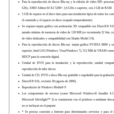
Para la reproducción de discos Blu-ray y la edición de vídeo HD: proces
GHz, AMD Athlon 64 X2 5200+ 2,6 GHz o superior, con 2 GB de RAM.
5 GB de espacio en el disco duro para una instalación típica de todos los comp
el contenido y el espacio en disco ocupado temporalmente).
Se requiere tarjeta gráfica con aceleración 3D compatible con DirectX® 9.0,
tamaño mínimo de memoria de vídeo de 128 MB (se recomienda 32 bits, 
de vídeo dedicados y compatibilidad con Shader Model 3.0).
Para la reproducción de discos Blu-ray: tarjeta gráfica NVIDIA 8600 y
superior; Intel G45 (Windows Vista/Windows 7); 512 MB de VRAM como m
HDCP para la conexión digital.
Unidad de DVD para la instalación y la reproducción; unidad compati
reproducción de tales discos
Unidad de CD, DVD o disco Blu-ray grabable o regrabable para la grabación
DirectX® 9.0c, revisión 30 (agosto de 2006).
Reproductor de Windows Media® 9
Los componentes de terceros (como Microsoft Windows® Installer 4
Microsoft Silverlight™ 3) se suministran con el producto o mediante desca
no se incluyan en el paquete.
* Se precisa conexión a Internet para determinados servicios y para e