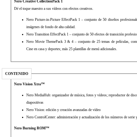
Nero Creative CollectionPack 1
Dé el toque maestro a sus vídeos con efectos creativos.
Nero Picture-in-Picture EffectPack 1 – conjunto de 50 diseños profesion
imágenes de fondo de alta calidad.
Nero Transition EffectPack 1 – conjunto de 50 efectos de transición profesio
Nero Movie ThemePack 3 & 4 – conjunto de 25 temas de películas, como
Cine en casa y deportes; más 25 plantillas de menú adicionales.
CONTENIDO
Nero Vision Xtra™
Nero MediaHub: organizador de música, fotos y vídeos; reproductor de disco
diapositivas
Nero Vision: edición y creación avanzadas de vídeo
Nero ControlCenter: administración y actualización de los números de serie
Nero Burning ROM™