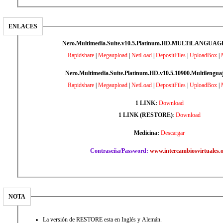
ENLACES
Nero.Multimedia.Suite.v10.5.Platinum.HD.MULTiLANGU
Rapidshare
|
Megaupload
|
NetLoad
|
DepositFiles
|
UploadBox
|
Nero.Multimedia.Suite.Platinum.HD.v10.5.10900.Multilenguaje
Rapidshare
|
Megaupload
|
NetLoad
|
DepositFiles
|
UploadBox
|
1 LINK:
Download
1 LINK (RESTORE)
:
Download
Medicina:
Descargar
Contraseña/Password:
www.intercambiosvirtuales.
NOTA
La versión de RESTORE esta en Inglés y Alemán.