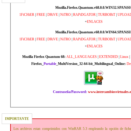
Mozilla.Firefox.Quantum.v68.0.0.WIN32.SPANiS
1FiCHiER
|
FREE
|
DRiVE
|
NiTRO
|
RAPiDGATOR
|
TURBOBiT
|
UPLOA
+
ENLACES
Mozilla.Firefox.Quantum.v68.0.0.WIN64.SPANiS
1FiCHiER
|
FREE
|
DRiVE
|
NiTRO
|
RAPiDGATOR
|
TURBOBiT
|
UPLOA
+
ENLACES
Mozilla Firefox Quantum 68:
ALL_LANGUAGES
|
EXTENDED
|
Linux
|
Firefox_
Portable
_MultiVersion_32-64-bit_Multilingual_Online:
De
Contraseña/Password:
www.intercambiosvirtuales.
IMPORTANTE
Los archivos estan comprimidos con WinRAR 5.3 empleando la opción de fich