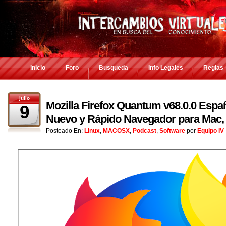
Inicio
Foro
Busqueda
Info Legales
Reglas
julio
Mozilla Firefox Quantum v68.0.0 Españ
9
Nuevo y Rápido Navegador para Mac,
Posteado En:
Linux
,
MACOSX
,
Podcast
,
Software
por
Equipo IV