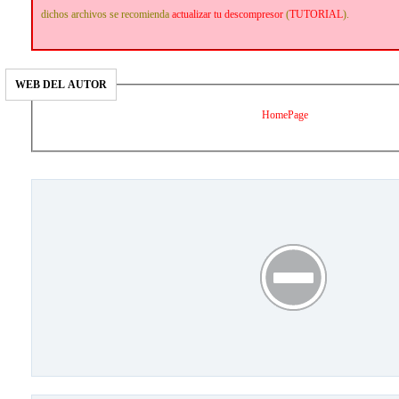
dichos archivos se recomienda
actualizar tu descompresor
(
TUTORIAL
).
WEB DEL AUTOR
HomePage