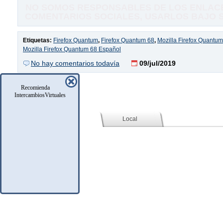
NO SOMOS RESPONSABLES DE LOS ENLACE
COMENTARIOS SOCIALES, USARLOS BAJO SU
Etiquetas:
Firefox Quantum
,
Firefox Quantum 68
,
Mozilla Firefox Quantum
Mozilla Firefox Quantum 68 Español
No hay comentarios todavía
09/jul/2019
Recomienda
IntercambiosVirtuales
Social (Facebook)
Local