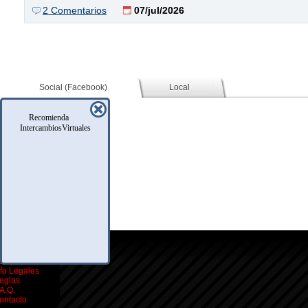
2 Comentarios
07/jul/2026
Social (Facebook)
Local
Recomienda
IntercambiosVirtuales
icio
oro
usqueda
nfo Legales
eglas
.A.Q.
ontacto