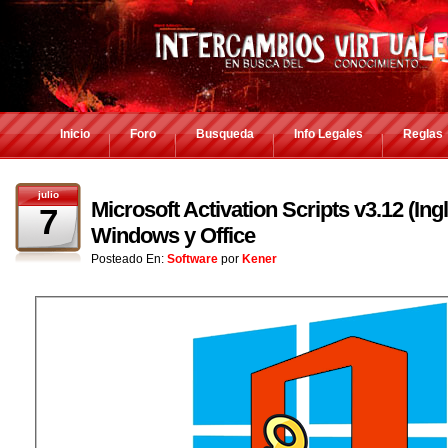
Inicio
Foro
Busqueda
Info Legales
Reglas
julio
Microsoft Activation Scripts v3.12 (Ing
7
Windows y Office
Posteado En:
Software
por
Kener