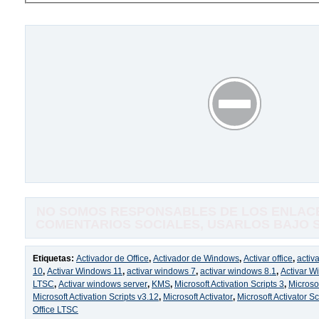
NO SOMOS RESPONSABLES DE LOS ENLACE
COMENTARIOS SOCIALES, USARLOS BAJO SU
Etiquetas:
Activador de Office
,
Activador de Windows
,
Activar office
,
activ
10
,
Activar Windows 11
,
activar windows 7
,
activar windows 8.1
,
Activar 
LTSC
,
Activar windows server
,
KMS
,
Microsoft Activation Scripts 3
,
Microsof
Microsoft Activation Scripts v3.12
,
Microsoft Activator
,
Microsoft Activator Sc
Office LTSC