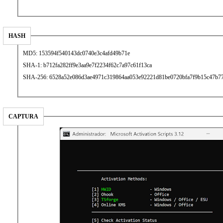
HASH
MD5: 153594f540143dc0740e3c4afd49b71e
SHA-1: b712fa282ff9e3aa9e7f2234f62c7a97c61f13ca
SHA-256: 6528a52e086d3ae4971c319864aa053e92221d81be0720bfa7f9b15c47b7
CAPTURA