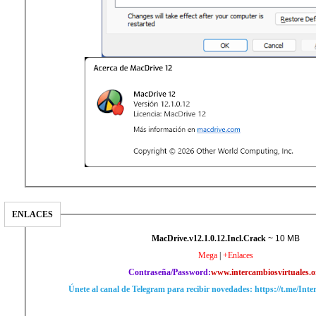
ENLACES
MacDrive.v12.1.0.12.Incl.Crack
~ 10 MB
Mega
|
+Enlaces
Contraseña/Password:
www.intercambiosvirtuales.o
Únete al canal de Telegram para recibir novedades: https://t.me/Int