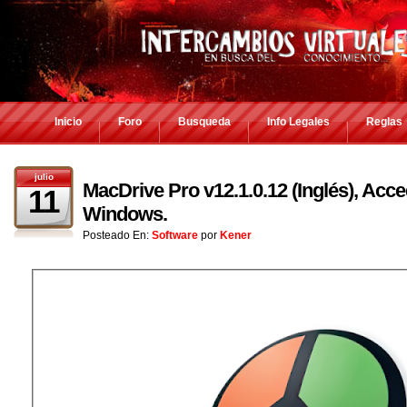
Inicio
Foro
Busqueda
Info Legales
Reglas
julio
MacDrive Pro v12.1.0.12 (Inglés), Acc
11
Windows.
Posteado En:
Software
por
Kener