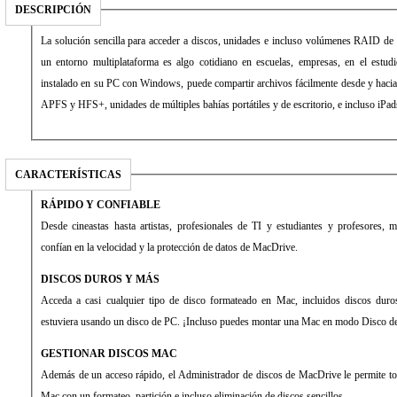
DESCRIPCIÓN
La solución sencilla para acceder a discos, unidades e incluso volúmenes RAID d
un entorno multiplataforma es algo cotidiano en escuelas, empresas, en el estu
instalado en su PC con Windows, puede compartir archivos fácilmente desde y hacia
APFS y HFS+, unidades de múltiples bahías portátiles y de escritorio, e incluso iPad
CARACTERÍSTICAS
RÁPIDO Y CONFIABLE
Desde cineastas hasta artistas, profesionales de TI y estudiantes y profesores,
confían en la velocidad y la protección de datos de MacDrive.
DISCOS DUROS Y MÁS
Acceda a casi cualquier tipo de disco formateado en Mac, incluidos discos d
estuviera usando un disco de PC. ¡Incluso puedes montar una Mac en modo Disco de
GESTIONAR DISCOS MAC
Además de un acceso rápido, el Administrador de discos de MacDrive le permite tom
Mac con un formateo, partición e incluso eliminación de discos sencillos.