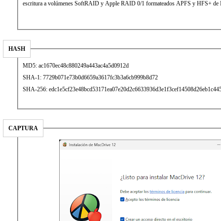
escritura a volúmenes SoftRAID y Apple RAID 0/1 formateados APFS y HFS+ de
HASH
MD5: ac1670ec48c880249a443ac4a5d0912d
SHA-1: 7729b071e73b0d6659a3617fc3b3a6cb999b8d72
SHA-256: edc1e5cf23e48bcd53171ea07e20d2c6633936d3e1f3cef14508d26eb1c44
CAPTURA