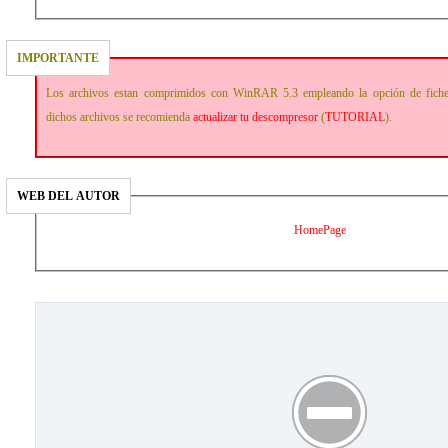
IMPORTANTE
Los archivos estan comprimidos con WinRAR 5.3 empleando la opción de fich
dichos archivos se recomienda
actualizar tu descompresor
(
TUTORIAL
).
WEB DEL AUTOR
HomePage