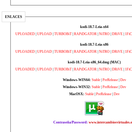
ENLACES
kodi-18.7-Leia-x64
UPLOADED
|
UPLOAD
|
TURBOBiT
|
RAPiDGATOR
|
NiTRO
|
DRiVE
|
1Fi
kodi-18.7-Leia-x86
UPLOADED
|
UPLOAD
|
TURBOBiT
|
RAPiDGATOR
|
NiTRO
|
DRiVE
|
1Fi
kodi-18.7-Leia-x86_64.dmg (MAC)
UPLOADED
|
UPLOAD
|
TURBOBiT
|
RAPiDGATOR
|
NiTRO
|
DRiVE
|
1Fi
Windows-WIN64:
Stable
|
PreRelease
|
Dev
Windows-WIN32:
Stable
|
PreRelease
|
Dev
MacOSX:
Stable
|
PreRelease
|
Dev
Contraseña/Password:
www.intercambiosvirtuales.