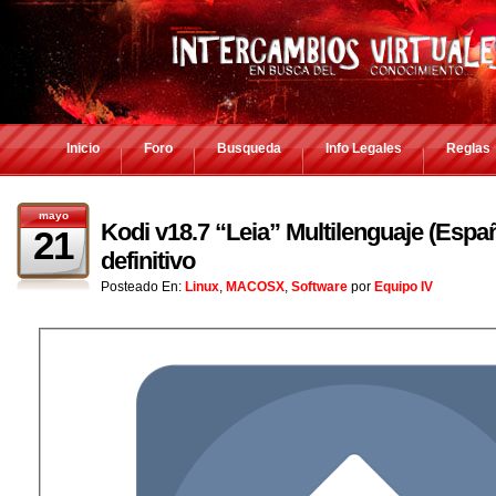
Inicio
Foro
Busqueda
Info Legales
Reglas
mayo
Kodi v18.7 “Leia” Multilenguaje (Españ
21
definitivo
Posteado En:
Linux
,
MACOSX
,
Software
por
Equipo IV