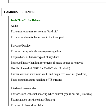
CAMBIOS RECIENTES
Kodi “Leia” 18.7 Release
Audio
Fix to not reset user-set volume (Android)
Fixes around multi-channel audio track support
Playback/Display
Fixes to Bluray subtitle language recognition
Fix playback of bus-encrypted bluray discs
Improved library handing for plugins if media source is removed
Use JNI instead of NDK for MediaCodec (Android)
Further work on maximum width and height/vertical-shift (Android)
Fixes around realtime handling of TS streams
Interface/Look-and-feel
Fix for watch icons not showing when content type is not set (Estouchy)
Fix navigation in skinsettings (Estuary)
Fix crash in favourites dialog