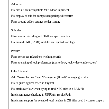
Addons-
Fix crash if an incompatible VFS addon is present
Fix display of title for compressed package directories
Fixes around addon settings folder naming
Subtitles
Fixes around decoding of HTML escape characters
Fix around SMI (SAMI) subtitles and quoted start tags
Profiles
Fixes for issues related to switching profile
Fixes to saving of lock preferences (master lock, lock video windows, etc.)
Other/General
Add “Swiss German” and “Portuguese (Brazil)” to language codes
Fix to guard against assert in tinyxml
Fix stack overflow when trying to find NFO files in a RAR file
Implement range checking in URIUtils::resolvePath
Implement support for extended local headers in ZIP files used by some scrapers