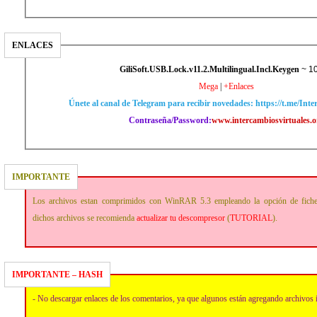
ENLACES
GiliSoft.USB.Lock.v11.2.Multilingual.Incl.Keygen
~ 1
Mega
|
+Enlaces
Únete al canal de Telegram para recibir novedades: https://t.me/Int
Contraseña/Password:
www.intercambiosvirtuales.o
IMPORTANTE
Los archivos estan comprimidos con WinRAR 5.3 empleando la opción de fich
dichos archivos se recomienda
actualizar tu descompresor
(
TUTORIAL
).
IMPORTANTE – HASH
- No descargar enlaces de los comentarios, ya que algunos están agregando archivos 