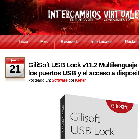
Inicio
Foro
Busqueda
Info Legales
Reglas
junio
GiliSoft USB Lock v11.2 Multilenguaje
21
los puertos USB y el acceso a disposit
Posteado En:
Software
por
Kener