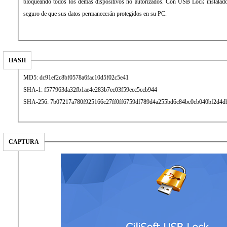
bloqueando todos los demás dispositivos no autorizados. Con USB Lock instalado
seguro de que sus datos permanecerán protegidos en su PC.
HASH
MD5: dc91ef2c8bf0578a6fac10d5f02c5e41
SHA-1: f577963da32fb1ae4e283b7ec03f59ecc5ccb944
SHA-256: 7b07217a780f925166c27ff0ff6759df789d4a255bd6c84bc0cb040bf2d4d
CAPTURA