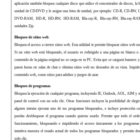
aplicación también bloquea cualquier disco que utilice el concentrador de discos, la 
unidad de CD/DVD y le asigne una letra de unidad, por ejemplo: CD-R, CD
DVD-RAM, HD-R, HD-RW, HD-RAM, Blu-ray-R, Blu-ray-RW, Blu-ray-RAM, 
unidades Zip.
Bloqueo de sitios web
Bloquea el acceso a ciertos sitios web. Esta utilidad te permite bloquear sitios web n
Si un sitio web está bloqueado, el usuario es redirigido a una página en blanco o
contenido de la página original no se carga en tu PC. Evita que se carguen banners y
pasen horas en salas de chat o elimina sitios web no deseados de su vista. Impide 
contenido web, como sitios para adultos y juegos de azar.
Bloqueo de programas
Bloquea la ejecución de cualquier programa, incluyendo IE, Outlook, AOL, AIM y m
panel de control con un solo clic. Otras funciones incluyen la posibilidad de elegi
alguien intenta ejecutar uno de tus programas bloqueados, e incluye protección c
puedas desbloquear el programa cuando quieras usarlo. Permite que todo el ord
funcionamiento, bloqueando e impidiendo el acceso únicamente a los programas 
intuitiva muestra el estado actual de todos los programas bloqueados y permite de
solo clic.