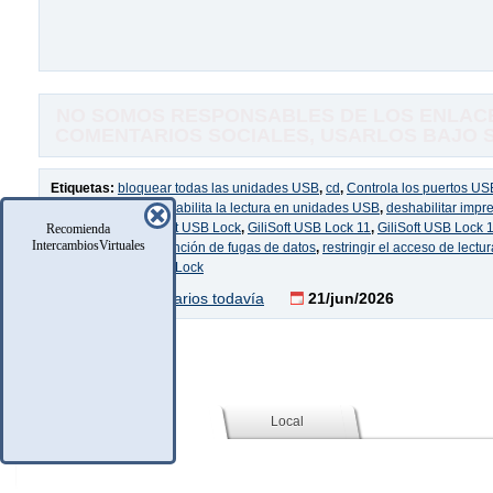
NO SOMOS RESPONSABLES DE LOS ENLACE
COMENTARIOS SOCIALES, USARLOS BAJO SU
Etiquetas:
bloquear todas las unidades USB
,
cd
,
Controla los puertos US
unidades USB
,
Deshabilita la lectura en unidades USB
,
deshabilitar impr
DVD
,
GiliSoft
,
GiliSoft USB Lock
,
GiliSoft USB Lock 11
,
GiliSoft USB Lock 
Recomienda
IntercambiosVirtuales
Multilenguaje
,
prevención de fugas de datos
,
restringir el acceso de lectur
unidades USB
,
USB Lock
No hay comentarios todavía
21/jun/2026
Social (Facebook)
Local