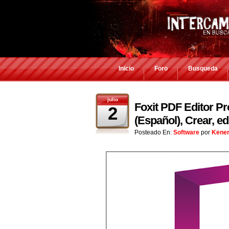
Inicio
Foro
Busqueda
julio
Foxit PDF Editor Pr
2
(Español), Crear, ed
Posteado En:
Software
por
Kene