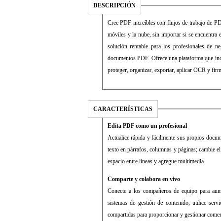
DESCRIPCIÓN
Cree PDF increíbles con flujos de trabajo de PDF
móviles y la nube, sin importar si se encuentra
solución rentable para los profesionales de 
documentos PDF. Ofrece una plataforma que inclu
proteger, organizar, exportar, aplicar OCR y fi
CARACTERÍSTICAS
Edita PDF como un profesional
Actualice rápida y fácilmente sus propios docu
texto en párrafos, columnas y páginas; cambie el
espacio entre líneas y agregue multimedia.
Comparte y colabora en vivo
Conecte a los compañeros de equipo para aument
sistemas de gestión de contenido, utilice serv
compartidas para proporcionar y gestionar comen