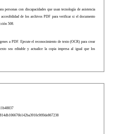
ra personas con discapacidades que usan tecnología de asistencia
a accesibilidad de los archivos PDF para verificar si el documento
cción 508.
genes a PDF. Ejecute el reconocimiento de texto (OCR) para crear
exto sea editable y actualice la copia impresa al igual que los
11b48837
814db106676b142ba3910c9ff0de867238