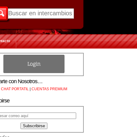
ntacto
rte con Nosotros…
CHAT PORTATIL
|
CUENTAS PREMIUM
birse