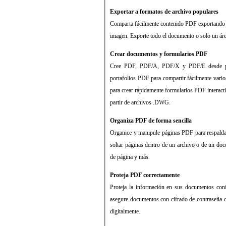
Exportar a formatos de archivo populares
Comparta fácilmente contenido PDF exportando
imagen. Exporte todo el documento o solo un áre
Crear documentos y formularios PDF
Cree PDF, PDF/A, PDF/X y PDF/E desde prác
portafolios PDF para compartir fácilmente vario
para crear rápidamente formularios PDF interac
partir de archivos .DWG.
Organiza PDF de forma sencilla
Organice y manipule páginas PDF para respaldar 
soltar páginas dentro de un archivo o de un doc
de página y más.
Proteja PDF correctamente
Proteja la información en sus documentos conf
asegure documentos con cifrado de contraseña 
digitalmente.