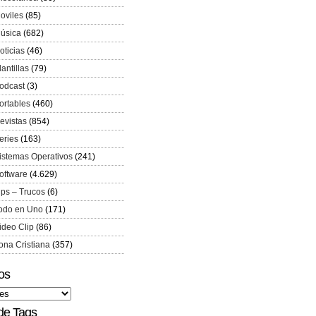
oviles
(85)
úsica
(682)
oticias
(46)
lantillas
(79)
odcast
(3)
ortables
(460)
evistas
(854)
eries
(163)
istemas Operativos
(241)
oftware
(4.629)
ips – Trucos
(6)
odo en Uno
(171)
ideo Clip
(86)
ona Cristiana
(357)
os
de Tags