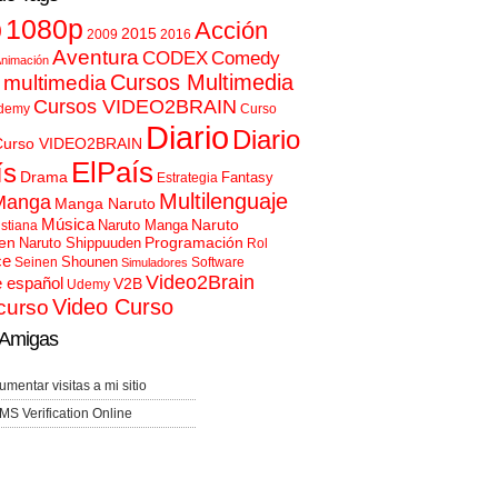
p
1080p
Acción
2015
2009
2016
Aventura
CODEX
Comedy
nimación
Cursos Multimedia
 multimedia
Cursos VIDEO2BRAIN
demy
Curso
Diario
Diario
Curso VIDEO2BRAIN
ElPaís
ís
Drama
Fantasy
Estrategia
Multilenguaje
Manga
Manga Naruto
Música
Naruto
Naruto Manga
istiana
en
Programación
Naruto Shippuuden
Rol
ce
Shounen
Seinen
Software
Simuladores
Video2Brain
e español
V2B
Udemy
Video Curso
curso
Amigas
umentar visitas a mi sitio
MS Verification Online