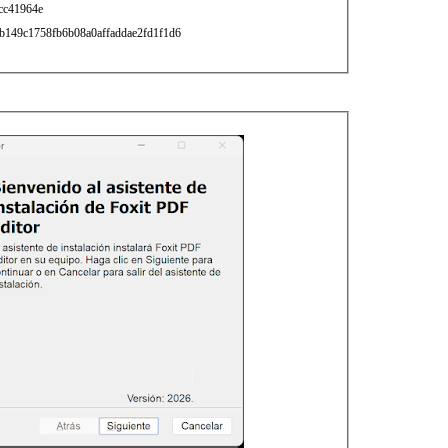
cc41964e
b149c1758fb6b08a0affaddae2fd1f1d6