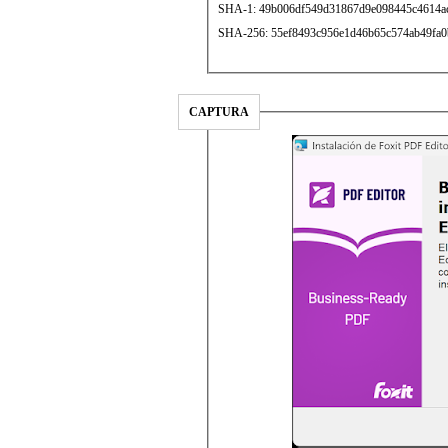
SHA-1: 49b006df549d31867d9e098445c4614a
SHA-256: 55ef8493c956e1d46b65c574ab49fa0
CAPTURA