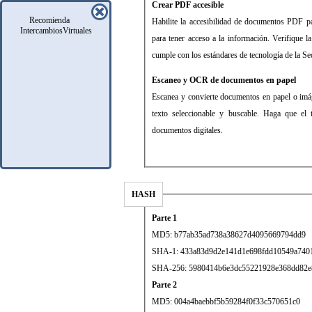
Crear PDF accesible
Recomienda
Habilite la accesibilidad de documentos PDF pa
IntercambiosVirtuales
para tener acceso a la información. Verifique l
cumple con los estándares de tecnología de la Se
Escaneo y OCR de documentos en papel
Escanea y convierte documentos en papel o imá
texto seleccionable y buscable. Haga que el t
documentos digitales.
HASH
Parte 1
MD5: b77ab35ad738a38627d4095669794dd9
SHA-1: 433a83d9d2e141d1e698fdd10549a740
SHA-256: 5980414b6e3dc55221928e368dd82e
Parte 2
MD5: 004a4baebbf5b59284f0f33c570651c0