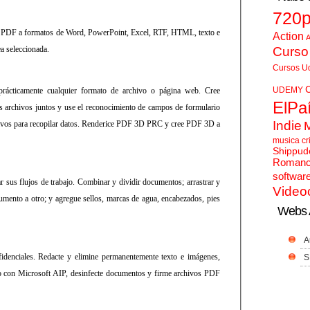
720
 PDF a formatos de Word, PowerPoint, Excel, RTF, HTML, texto e
Action
A
a seleccionada.
Curso
Cursos U
UDEMY
ticamente cualquier formato de archivo o página web. Cree
ElPa
s archivos juntos y use el reconocimiento de campos de formulario
Indie
tivos para recopilar datos. Renderice PDF 3D PRC y cree PDF 3D a
musica cr
Shippud
Roman
softwar
sus flujos de trabajo. Combinar y dividir documentos; arrastrar y
Video
umento a otro; y agregue sellos, marcas de agua, encabezados, pies
Webs 
A
idenciales. Redacte y elimine permanentemente texto e imágenes,
S
o con Microsoft AIP, desinfecte documentos y firme archivos PDF