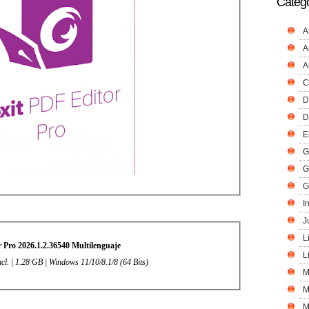
Catego
A
A
A
C
D
D
E
G
G
G
I
J
L
 Pro 2026.1.2.36540 Multilenguaje
L
ncl. | 1.28 GB | Windows 11/10/8.1/8 (64 Bits)
M
M
M