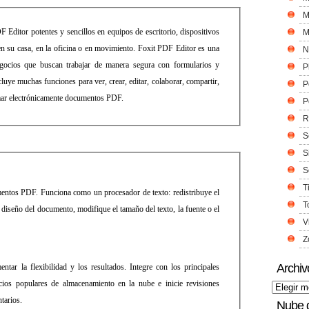
M
 Editor potentes y sencillos en equipos de escritorio, dispositivos
M
 en su casa, en la oficina o en movimiento. Foxit PDF Editor es una
N
negocios que buscan trabajar de manera segura con formularios y
P
ye muchas funciones para ver, crear, editar, colaborar, compartir,
P
rmar electrónicamente documentos PDF.
P
R
S
S
S
T
mentos PDF. Funciona como un procesador de texto: redistribuye el
T
 diseño del documento, modifique el tamaño del texto, la fuente o el
V
Z
Archiv
ar la flexibilidad y los resultados. Integre con los principales
icios populares de almacenamiento en la nube e inicie revisiones
tarios.
Nube 