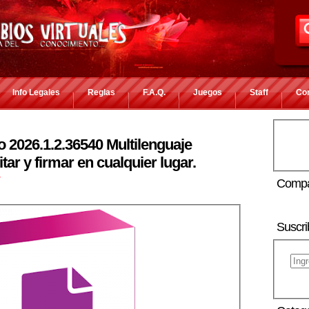
Info Legales
Reglas
F.A.Q.
Juegos
Staff
Co
o 2026.1.2.36540 Multilenguaje
itar y firmar en cualquier lugar.
r
Compa
Suscri