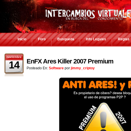
Inicio
Foro
Busqueda
Info Legales
Reglas
noviembre
EnFX Ares Killer 2007 Premium
14
Posteado En:
Software
por
jimmy_criptoy