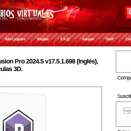
Info Legales
Reglas
F.A.Q.
Juegos
Staff
Co
lusion Pro 2024.5 v17.5.1.698 (Inglés),
ulas 3D.
r
Compa
Suscri