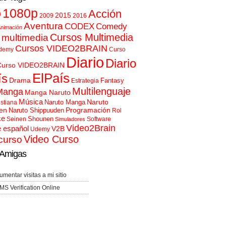
p
1080p
Acción
2015
2009
2016
Aventura
CODEX
Comedy
nimación
Cursos Multimedia
 multimedia
Cursos VIDEO2BRAIN
demy
Curso
Diario
Diario
Curso VIDEO2BRAIN
ElPaís
ís
Drama
Fantasy
Estrategia
Multilenguaje
Manga
Manga Naruto
Música
Naruto
Naruto Manga
istiana
en
Programación
Naruto Shippuuden
Rol
ce
Shounen
Seinen
Software
Simuladores
Video2Brain
e español
V2B
Udemy
Video Curso
curso
Amigas
umentar visitas a mi sitio
MS Verification Online