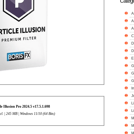
Catego
A
A
A
C
D
D
E
G
G
G
I
J
L
le Illusion Pro 2024.5 v17.5.1.698
L
ncl. | 245 MB | Windows 11/10 (64 Bits)
M
M
M