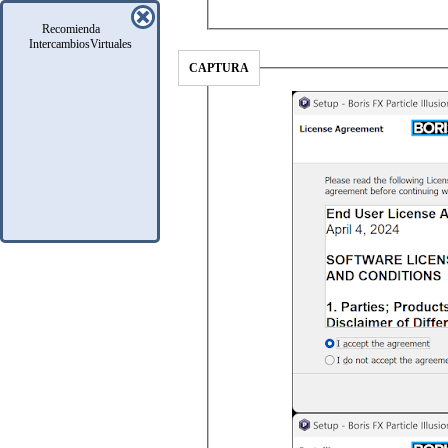
Recomienda
IntercambiosVirtuales
CAPTURA