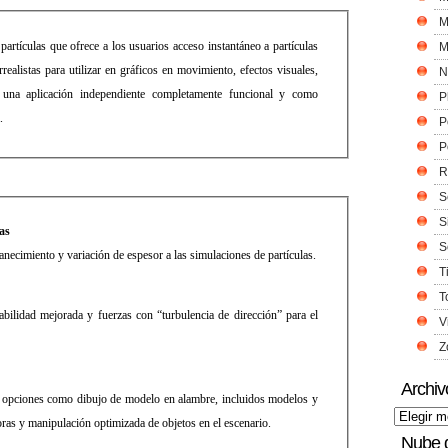
M
partículas que ofrece a los usuarios acceso instantáneo a partículas
M
realistas para utilizar en gráficos en movimiento, efectos visuales,
N
o una aplicación independiente completamente funcional y como
P
.
P
P
R
S
S
las
S
anecimiento y variación de espesor a las simulaciones de partículas.
T
T
bilidad mejorada y fuerzas con “turbulencia de dirección” para el
V
Z
Archiv
pciones como dibujo de modelo en alambre, incluidos modelos y
oras y manipulación optimizada de objetos en el escenario.
Nube 