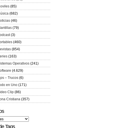
oviles
(85)
úsica
(682)
oticias
(46)
lantillas
(79)
odcast
(3)
ortables
(460)
evistas
(854)
eries
(163)
istemas Operativos
(241)
oftware
(4.629)
ips – Trucos
(6)
odo en Uno
(171)
ideo Clip
(86)
ona Cristiana
(357)
os
de Tags