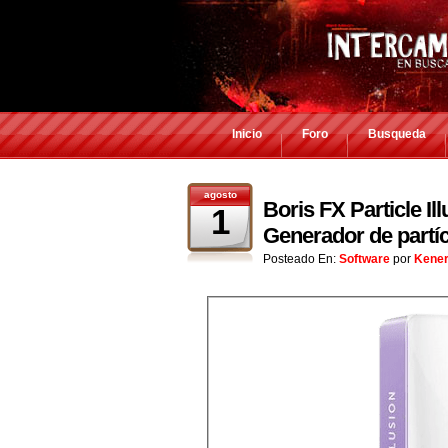
Inicio
Foro
Busqueda
agosto
Boris FX Particle Il
1
Generador de partíc
Posteado En:
Software
por
Kene