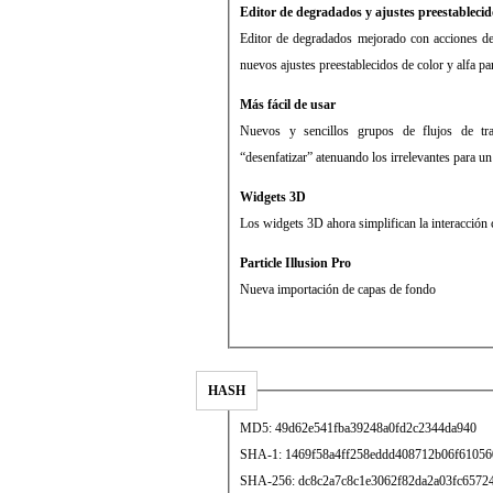
Editor de degradados y ajustes preestableci
Editor de degradados mejorado con acciones de 
nuevos ajustes preestablecidos de color y alfa par
Más fácil de usar
Nuevos y sencillos grupos de flujos de tra
“desenfatizar” atenuando los irrelevantes para un
Widgets 3D
Los widgets 3D ahora simplifican la interacción
Particle Illusion Pro
Nueva importación de capas de fondo
HASH
MD5: 49d62e541fba39248a0fd2c2344da940
SHA-1: 1469f58a4ff258eddd408712b06f61056
SHA-256: dc8c2a7c8c1e3062f82da2a03fc6572