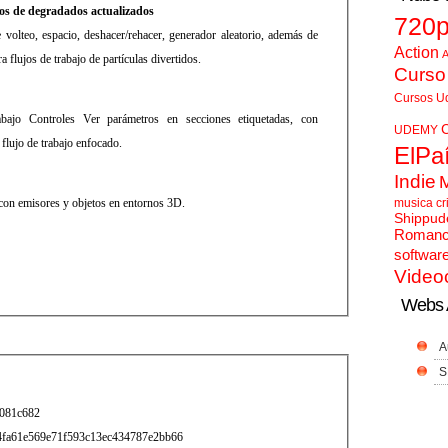
dos de degradados actualizados
720
volteo, espacio, deshacer/rehacer, generador aleatorio, además de
Action
A
a flujos de trabajo de partículas divertidos.
Curso
Cursos U
bajo Controles Ver parámetros en secciones etiquetadas, con
UDEMY
 flujo de trabajo enfocado.
ElPa
Indie
 con emisores y objetos en entornos 3D.
musica cr
Shippud
Roman
softwar
Video
Webs 
A
S
081c682
4fa61e569e71f593c13ec434787e2bb66