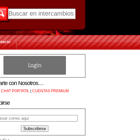
ntacto
rte con Nosotros…
CHAT PORTATIL
|
CUENTAS PREMIUM
birse