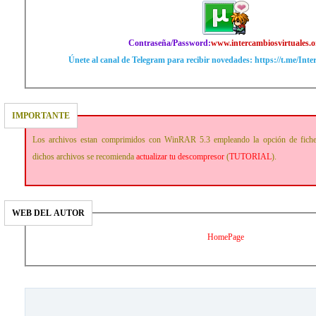
Contraseña/Password:
www.intercambiosvirtuales.o
Únete al canal de Telegram para recibir novedades: https://t.me/Int
IMPORTANTE
Los archivos estan comprimidos con WinRAR 5.3 empleando la opción de fich
dichos archivos se recomienda
actualizar tu descompresor
(
TUTORIAL
).
WEB DEL AUTOR
HomePage