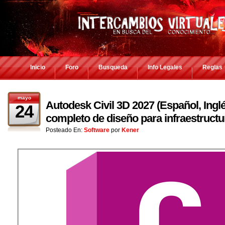
Inicio
Foro
Busqueda
Info Legales
Reglas
mayo
Autodesk Civil 3D 2027 (Español, Ingl
24
completo de diseño para infraestructur
Posteado En:
Software
por
Kener