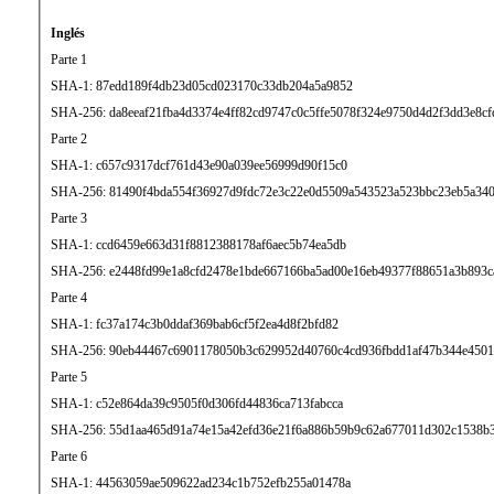
Inglés
Parte 1
SHA-1: 87edd189f4db23d05cd023170c33db204a5a9852
SHA-256: da8eeaf21fba4d3374e4ff82cd9747c0c5ffe5078f324e9750d4d2f3dd3e8cf
Parte 2
SHA-1: c657c9317dcf761d43e90a039ee56999d90f15c0
SHA-256: 81490f4bda554f36927d9fdc72e3c22e0d5509a543523a523bbc23eb5a340
Parte 3
SHA-1: ccd6459e663d31f8812388178af6aec5b74ea5db
SHA-256: e2448fd99e1a8cfd2478e1bde667166ba5ad00e16eb49377f88651a3b893c
Parte 4
SHA-1: fc37a174c3b0ddaf369bab6cf5f2ea4d8f2bfd82
SHA-256: 90eb44467c6901178050b3c629952d40760c4cd936fbdd1af47b344e450
Parte 5
SHA-1: c52e864da39c9505f0d306fd44836ca713fabcca
SHA-256: 55d1aa465d91a74e15a42efd36e21f6a886b59b9c62a677011d302c1538b
Parte 6
SHA-1: 44563059ae509622ad234c1b752efb255a01478a