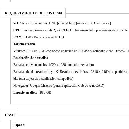
REQUERIMIENTOS DEL SISTEMA
SO:
Microsoft Windows 11/10 (solo 64 bits) (versión 1803 o superior)
CPU:
Básico: procesador de 2,5 a 2,9 GHz / Recomendado: procesador de 3+ GHz
RAM:
8 GB / Recomendado: 16 GB
Tarjeta gráfica
Mínimo: GPU de 1 GB con ancho de banda de 29 GB/s y compatible con DirectX 1
Resolución de pantalla:
Pantallas convencionales: 1920 x 1080 con color verdadero
Pantallas de alta resolución y 4K: Resoluciones de hasta 3840 x 2160 compatibles
bits (con tarjeta de visualización compatible)
Navegador: Google Chrome (para la aplicación web de AutoCAD)
Espacio en disco:
16.0 GB
HASH
Español