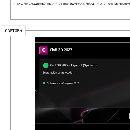
SHA-256: 2e6440e6b79668f021211f0c284a99bc027866419f8d1203cae7de268a0c9
CAPTURA