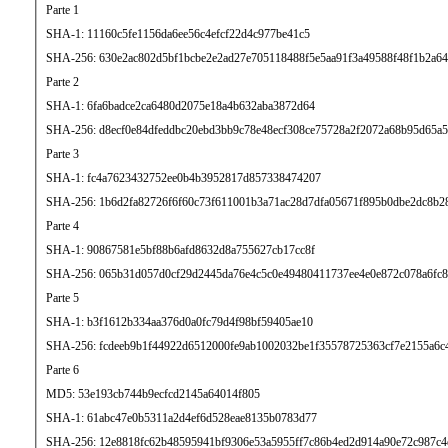
Parte 1
SHA-1: 11160c5fe1156da6ee56c4efcf22d4c977be41c5
SHA-256: 630e2ac802d5bf1bcbe2e2ad27e705118488f5e5aa91f3a49588f48f1b2a64
Parte 2
SHA-1: 6fa6badce2ca6480d2075e18a4b632aba3872d64
SHA-256: d8ecf0e84dfeddbc20ebd3bb9c78e48ecf308ce75728a2f2072a68b95d65a
Parte 3
SHA-1: fc4a7623432752ee0b4b3952817d857338474207
SHA-256: 1b6d2fa82726f6f60c73f611001b3a71ac28d7dfa05671f895b0dbe2dc8b2
Parte 4
SHA-1: 90867581e5bf88b6afd8632d8a755627cb17cc8f
SHA-256: 065b31d057d0cf29d2445da76e4c5c0e49480411737ee4e0e872c078a6fc8
Parte 5
SHA-1: b3f1612b334aa376d0a0fc79d4f98bf59405ae10
SHA-256: fcdeeb9b1f44922d6512000fe9ab1002032be1f35578725363cf7e2155a6c
Parte 6
MD5: 53e193cb744b9ecfcd2145a64014f805
SHA-1: 61abc47e0b5311a2d4ef6d528eae8135b0783d77
SHA-256: 12e8818fc62b48595941bf9306e53a5955ff7c86b4ed2d914a90e72c987c4