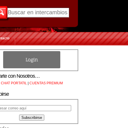
ntacto
rte con Nosotros…
CHAT PORTATIL
|
CUENTAS PREMIUM
birse