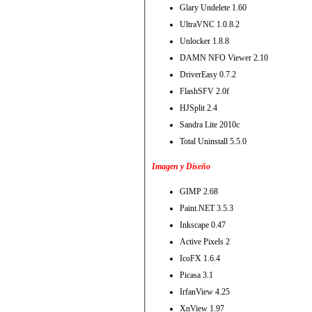
Glary Undelete 1.60
UltraVNC 1.0.8.2
Unlocker 1.8.8
DAMN NFO Viewer 2.10
DriverEasy 0.7.2
FlashSFV 2.0f
HJSplit 2.4
Sandra Lite 2010c
Total Uninstall 5.5.0
Imagen y Diseño
GIMP 2.68
Paint.NET 3.5.3
Inkscape 0.47
Active Pixels 2
IcoFX 1.6.4
Picasa 3.1
IrfanView 4.25
XnView 1.97