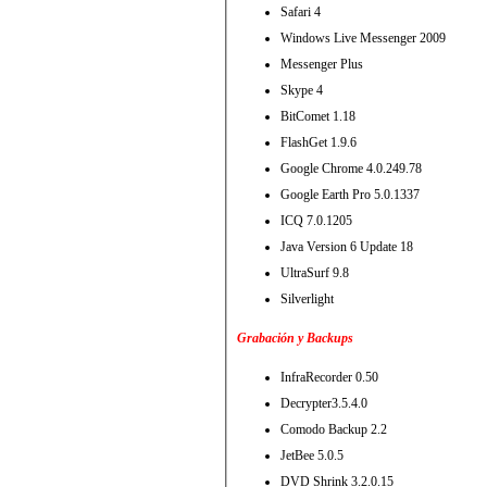
Safari 4
Windows Live Messenger 2009
Messenger Plus
Skype 4
BitComet 1.18
FlashGet 1.9.6
Google Chrome 4.0.249.78
Google Earth Pro 5.0.1337
ICQ 7.0.1205
Java Version 6 Update 18
UltraSurf 9.8
Silverlight
Grabación y Backups
InfraRecorder 0.50
Decrypter3.5.4.0
Comodo Backup 2.2
JetBee 5.0.5
DVD Shrink 3.2.0.15