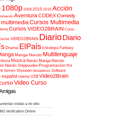
p
1080p
Acción
2015
2009
2016
Aventura
CODEX
Comedy
nimación
Cursos Multimedia
 multimedia
Cursos VIDEO2BRAIN
demy
Curso
Diario
Diario
Curso VIDEO2BRAIN
ElPaís
ís
Drama
Fantasy
Estrategia
Multilenguaje
Manga
Manga Naruto
Música
Naruto
Naruto Manga
istiana
en
Programación
Naruto Shippuuden
Rol
ce
Shounen
Seinen
Software
Simuladores
Video2Brain
e español
V2B
Udemy
Video Curso
curso
Amigas
umentar visitas a mi sitio
MS Verification Online