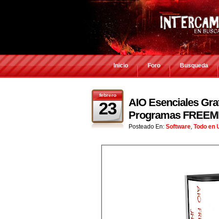
Inicio
Foro
Busqueda
febrero
AIO Esenciales Grat
23
Programas FREEM
Posteado En:
Software
,
Todo en 