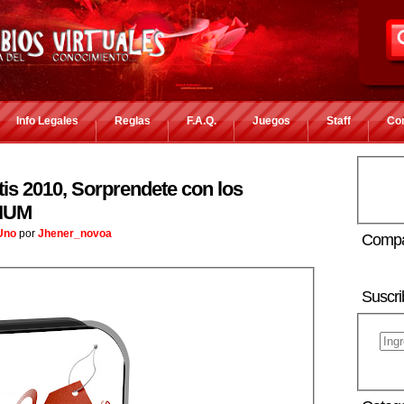
Info Legales
Reglas
F.A.Q.
Juegos
Staff
Co
is 2010, Sorprendete con los
IUM
Uno
por
Jhener_novoa
Compa
Suscri