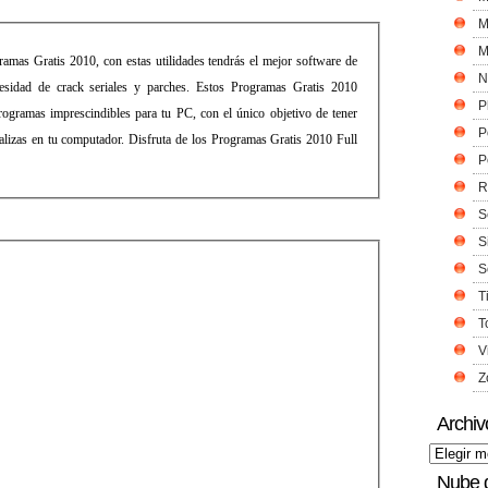
M
M
amas Gratis 2010, con estas utilidades tendrás el mejor software de
N
cesidad de crack seriales y parches. Estos Programas Gratis 2010
P
programas imprescindibles para tu PC, con el único objetivo de tener
P
ealizas en tu computador. Disfruta de los Programas Gratis 2010 Full
P
R
S
S
S
T
T
V
Z
Archiv
Nube 