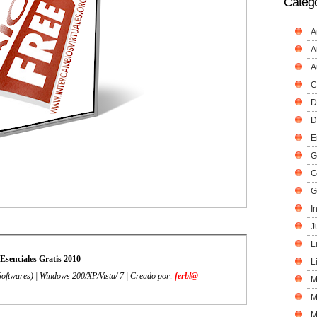
Catego
A
A
A
C
D
D
E
G
G
G
I
J
L
AIO Esenciales Gratis 2010
L
oftwares) | Windows 200/XP/Vista/ 7 | Creado por:
ferbl@
M
M
M