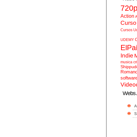
720
Action
A
Curso
Cursos U
UDEMY
ElPa
Indie
musica cr
Shippud
Roman
softwar
Video
Webs 
A
S