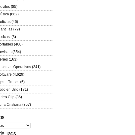
oviles
(85)
úsica
(682)
oticias
(46)
lantillas
(79)
odcast
(3)
ortables
(460)
evistas
(854)
eries
(163)
istemas Operativos
(241)
oftware
(4.629)
ips – Trucos
(6)
odo en Uno
(171)
ideo Clip
(86)
ona Cristiana
(357)
os
de Tags