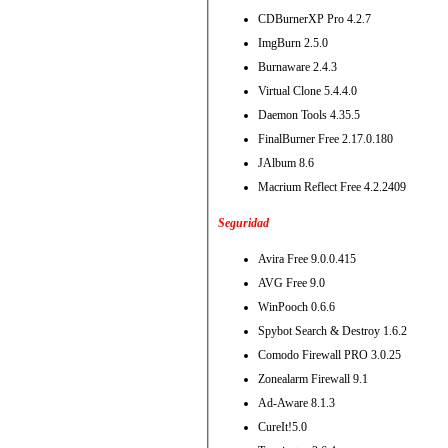
CDBurnerXP Pro 4.2.7
ImgBurn 2.5.0
Burnaware 2.4.3
Virtual Clone 5.4.4.0
Daemon Tools 4.35.5
FinalBurner Free 2.17.0.180
JAlbum 8.6
Macrium Reflect Free 4.2.2409
Seguridad
Avira Free 9.0.0.415
AVG Free 9.0
WinPooch 0.6.6
Spybot Search & Destroy 1.6.2
Comodo Firewall PRO 3.0.25
Zonealarm Firewall 9.1
Ad-Aware 8.1.3
CureIt!5.0