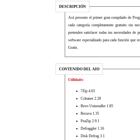
DESCRIPCIÓN
Acá presento el primer gran compilado de Progr
cada categoría completamente gratuito sin ne
pretenden satisfacer todas tus necesidades de 
software especializado para cada función que r
Gratis.
CONTENIDO DEL AIO
Utilidades
7Zip 4.65
Ccleaner 2.28
Revo Uninstaller 1.85
Recuva 1.35
PeaZip 2.9.1
Defraggler 1.16
Disk Defrag 3.1