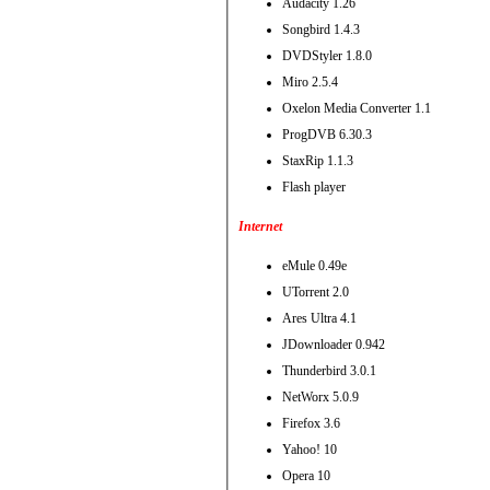
Audacity 1.26
Songbird 1.4.3
DVDStyler 1.8.0
Miro 2.5.4
Oxelon Media Converter 1.1
ProgDVB 6.30.3
StaxRip 1.1.3
Flash player
Internet
eMule 0.49e
UTorrent 2.0
Ares Ultra 4.1
JDownloader 0.942
Thunderbird 3.0.1
NetWorx 5.0.9
Firefox 3.6
Yahoo! 10
Opera 10