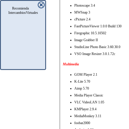
Photoscape 3.4
Recomienda
MWSnap 3
IntercambiosVirtuales
cPicture 2.4
FastPictureViewer 1.0.0 Build 130
Firegraphic 10.5.10502
Image Grabber II
StudioLine Photo Basic 3.60.30.0
VSO Image Resizer 3.0.1.72c
Multimedia
GOM Player 2.1
K-Lite 5.70
Aimp 5.70
Media Player Classic
VLC VideoLAN 1.05
KMPlayer 2.9.4
MediaMonkey 3.11
foobar2000