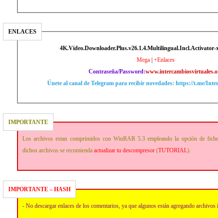
ENLACES
4K.Video.Downloader.Plus.v26.1.4.Multilingual.Incl.Activator-
Mega
|
+Enlaces
Contraseña/Password:
www.intercambiosvirtuales.o
Únete al canal de Telegram para recibir novedades: https://t.me/Int
IMPORTANTE
Los archivos estan comprimidos con WinRAR 5.3 empleando la opción de fich
dichos archivos se recomienda
actualizar tu descompresor
(
TUTORIAL
).
IMPORTANTE – HASH
- No descargar enlaces de los comentarios, ya que algunos están agregando archivos 