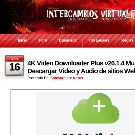
Inicio
Foro
Busqueda
Info Legales
Reglas
junio
4K Video Downloader Plus v26.1.4 Mult
16
Descargar Video y Audio de sitios We
Posteado En:
Software
por
Kener