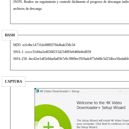
JSON. Realice un seguimiento y controle fácilmente el progreso de descargas indi
archivos de descarga.
HASH
MD5: ecfc4bc14731dc688937bb4bab358c34
SHA-1: ccccc31ebba2ed6568215d234093e6466e8ed059
SHA-256: 4ec42ee1a85e9dae6a85b7e9c3969ee1910adc875eb68c5d254bce56eda84
CAPTURA