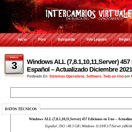
Inicio
Foro
Busqueda
Info Legales
Reglas
enero
Windows ALL (7,8.1,10,11,Server) 457
3
Español – Actualizado Diciembre 202
Posteado En:
Sistemas Operativos
,
Software
,
Todo en Uno
por
DATOS TÉCNICOS
Windows ALL (7,8.1,10,11,Server) 457 Ediciones en Uno – Actualiz
Español | ISO | 48.3 GB | Windows 11/10/8.1/7/Server (x86/x6