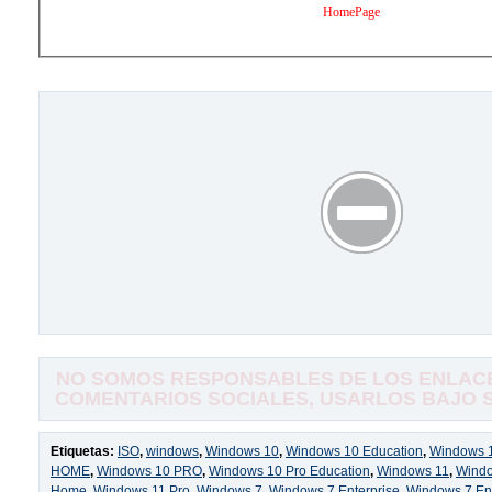
HomePage
NO SOMOS RESPONSABLES DE LOS ENLACE
COMENTARIOS SOCIALES, USARLOS BAJO SU
Etiquetas:
ISO
,
windows
,
Windows 10
,
Windows 10 Education
,
Windows 1
HOME
,
Windows 10 PRO
,
Windows 10 Pro Education
,
Windows 11
,
Windo
Home
,
Windows 11 Pro
,
Windows 7
,
Windows 7 Enterprise
,
Windows 7 Ent