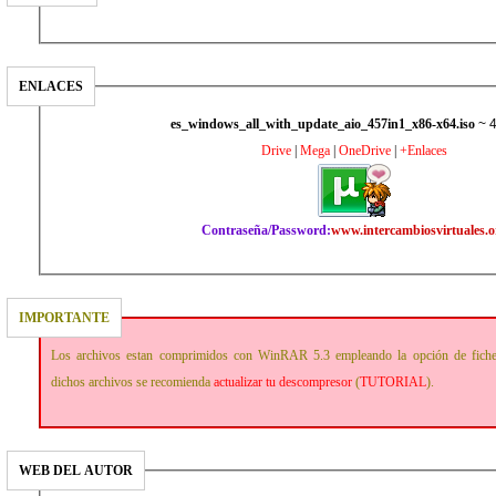
ENLACES
es_windows_all_with_update_aio_457in1_x86-x64.iso
~ 4
Drive
|
Mega
|
OneDrive
|
+Enlaces
Contraseña/Password:
www.intercambiosvirtuales.o
IMPORTANTE
Los archivos estan comprimidos con WinRAR 5.3 empleando la opción de fich
dichos archivos se recomienda
actualizar tu descompresor
(
TUTORIAL
).
WEB DEL AUTOR