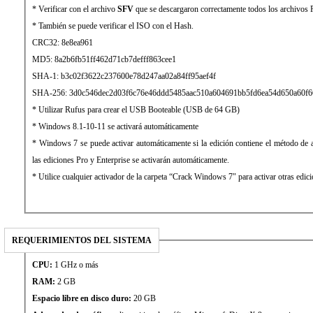
* Verificar con el archivo
SFV
que se descargaron correctamente todos los archivos
* También se puede verificar el ISO con el Hash.
CRC32: 8e8ea961
MD5: 8a2b6fb51ff462d71cb7defff863cee1
SHA-1: b3c02f3622c237600e78d247aa02a84ff95aef4f
SHA-256: 3d0c546dec2d03f6c76e46ddd5485aac510a604691bb5fd6ea54d650a60f6
* Utilizar Rufus para crear el USB Booteable (USB de 64 GB)
* Windows 8.1-10-11 se activará automáticamente
* Windows 7 se puede activar automáticamente si la edición contiene el método de 
las ediciones Pro y Enterprise se activarán automáticamente.
* Utilice cualquier activador de la carpeta “Crack Windows 7″ para activar otras edici
REQUERIMIENTOS DEL SISTEMA
CPU:
1 GHz o más
RAM:
2 GB
Espacio libre en disco duro:
20 GB