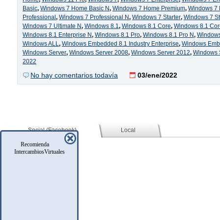
Basic
,
Windows 7 Home Basic N
,
Windows 7 Home Premium
,
Windows 7
Professional
,
Windows 7 Professional N
,
Windows 7 Starter
,
Windows 7 St
Windows 7 Ultimate N
,
Windows 8.1
,
Windows 8.1 Core
,
Windows 8.1 Cor
Windows 8.1 Enterprise N
,
Windows 8.1 Pro
,
Windows 8.1 Pro N
,
Windows
Windows ALL
,
Windows Embedded 8.1 Industry Enterprise
,
Windows Embe
Windows Server
,
Windows Server 2008
,
Windows Server 2012
,
Windows 
2022
No hay comentarios todavía
03/ene/2022
Social (Facebook)
Local
Recomienda
IntercambiosVirtuales