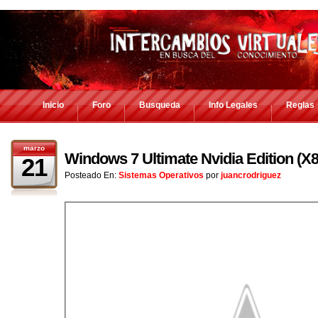
Inicio
Foro
Busqueda
Info Legales
Reglas
marzo
Windows 7 Ultimate Nvidia Edition (X8
21
Posteado En:
Sistemas Operativos
por
juancrodriguez