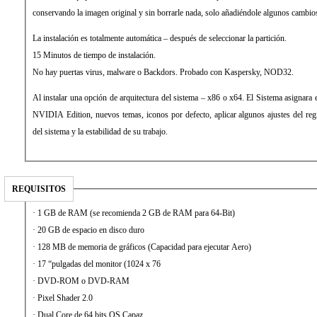
conservando la imagen original y sin borrarle nada, solo añadiéndole algunos cambios
La instalación es totalmente automática – después de seleccionar la partición.
15 Minutos de tiempo de instalación.
No hay puertas virus, malware o Backdors. Probado con Kaspersky, NOD32.
Al instalar una opción de arquitectura del sistema – x86 o x64. El Sistema asignara e
NVIDIA Edition, nuevos temas, iconos por defecto, aplicar algunos ajustes del regi
del sistema y la estabilidad de su trabajo.
REQUISITOS
· 1 GB de RAM (se recomienda 2 GB de RAM para 64-Bit)
· 20 GB de espacio en disco duro
· 128 MB de memoria de gráficos (Capacidad para ejecutar Aero)
· 17 “pulgadas del monitor (1024 x 76
· DVD-ROM o DVD-RAM
· Pixel Shader 2.0
· Dual Core de 64 bits OS Capaz