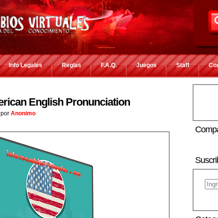
Info Legales
Reglas
F.A.Q.
Juegos
Staff
Co
ican English Pronunciation
por
Anonimo
Compa
Suscri