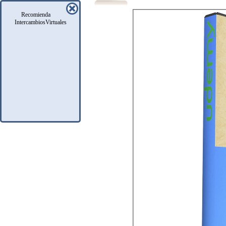
Recomienda
IntercambiosVirtuales