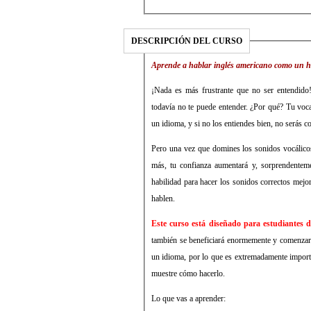
DESCRIPCIÓN DEL CURSO
Aprende a hablar inglés americano como un hab
¡Nada es más frustrante que no ser entendido!
todavía no te puede entender. ¿Por qué? Tu voca
un idioma, y ​​si no los entiendes bien, no serás 
Pero una vez que domines los sonidos vocálico
más, tu confianza aumentará y, sorprendentem
habilidad para hacer los sonidos correctos mej
hablen.
Este curso está diseñado para estudiantes 
también se beneficiará enormemente y comenzará 
un idioma, por lo que es extremadamente import
muestre cómo hacerlo.
Lo que vas a aprender: