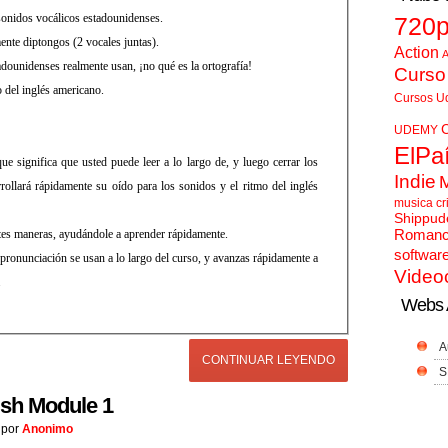
onidos vocálicos estadounidenses.
720
ente diptongos (2 vocales juntas).
Action
A
adounidenses realmente usan, ¡no qué es la ortografía!
Curso
 del inglés americano.
Cursos U
UDEMY
ElPa
que significa que usted puede leer a lo largo de, y luego cerrar los
Indie
rrollará rápidamente su oído para los sonidos y el ritmo del inglés
musica cr
Shippud
Roman
ntes maneras, ayudándole a aprender rápidamente.
softwar
pronunciación se usan a lo largo del curso, y avanzas rápidamente a
Video
.
Webs 
A
CONTINUAR LEYENDO
S
sh Module 1
por
Anonimo