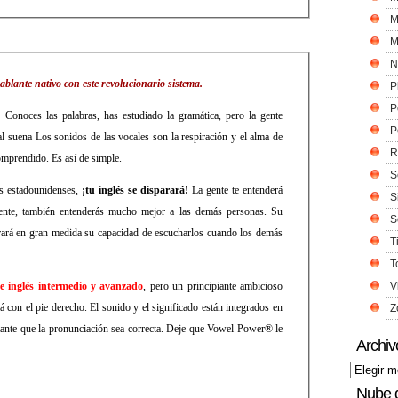
M
M
N
lante nativo con este revolucionario sistema.
P
P
 Conoces las palabras, has estudiado la gramática, pero la gente
P
l suena Los sonidos de las vocales son la respiración y el alma de
R
comprendido. Es así de simple.
S
s estadounidenses,
¡tu inglés se disparará!
La gente te entenderá
S
ente, también entenderás mucho mejor a las demás personas. Su
S
orará en gran medida su capacidad de escucharlos cuando los demás
T
T
de inglés intermedio y avanzado
, pero un principiante ambicioso
V
con el pie derecho. El sonido y el significado están integrados en
Z
ante que la pronunciación sea correcta. Deje que Vowel Power® le
Archiv
Nube 