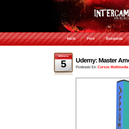
Inicio
Foro
Busqueda
febrero
Udemy: Master Amer
5
Posteado En:
Cursos Multimedia