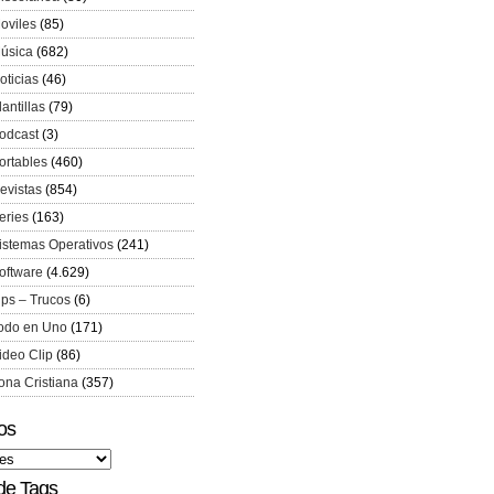
oviles
(85)
úsica
(682)
oticias
(46)
lantillas
(79)
odcast
(3)
ortables
(460)
evistas
(854)
eries
(163)
istemas Operativos
(241)
oftware
(4.629)
ips – Trucos
(6)
odo en Uno
(171)
ideo Clip
(86)
ona Cristiana
(357)
os
de Tags