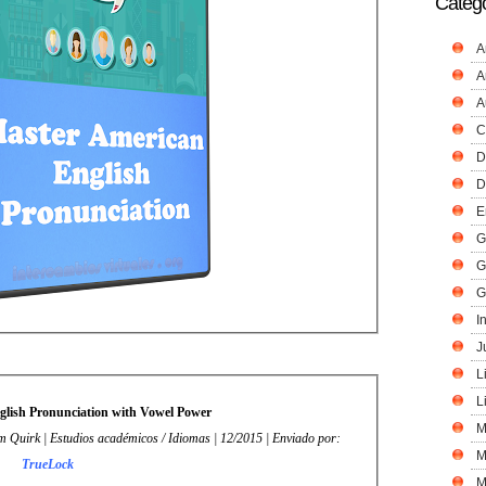
Catego
A
A
A
C
D
D
E
G
G
G
I
J
L
L
lish Pronunciation with Vowel Power
M
m Quirk | Estudios académicos / Idiomas | 12/2015 | Enviado por:
M
TrueLock
M