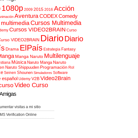
p
1080p
Acción
2015
2009
2016
Aventura
CODEX
Comedy
nimación
Cursos Multimedia
 multimedia
Cursos VIDEO2BRAIN
demy
Curso
Diario
Diario
Curso VIDEO2BRAIN
ElPaís
ís
Drama
Fantasy
Estrategia
Multilenguaje
Manga
Manga Naruto
Música
Naruto
Naruto Manga
istiana
en
Programación
Naruto Shippuuden
Rol
ce
Shounen
Seinen
Software
Simuladores
Video2Brain
e español
V2B
Udemy
Video Curso
curso
Amigas
umentar visitas a mi sitio
MS Verification Online