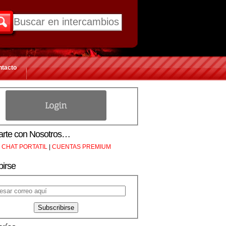
ntacto
rte con Nosotros…
CHAT PORTATIL
|
CUENTAS PREMIUM
birse