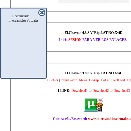
Recomienda
IntercambiosVirtuales
ENLACES PRIVADOS
El.Chavo.del.8.SATRip.LATiNO.XviD
Inicia
SESIÓN
PARA VER LOS ENLACES.
ENLACES PÚBLICOS
El.Chavo.del.8.SATRip.LATiNO.XviD
1Fichier
|
RapidGator
|
Mega
|
Go4up
|
LoLaS
|
NetLoad
|
Up
1 LINK:
Download1
or
Download2
or
Download3
Contraseña/Password:
www.intercambiosvirtuales.