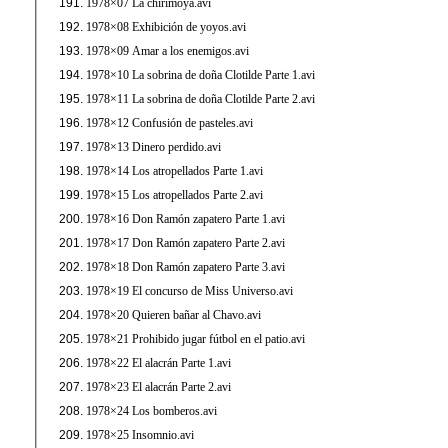
1978×07 La chirimoya.avi
1978×08 Exhibición de yoyos.avi
1978×09 Amar a los enemigos.avi
1978×10 La sobrina de doña Clotilde Parte 1.avi
1978×11 La sobrina de doña Clotilde Parte 2.avi
1978×12 Confusión de pasteles.avi
1978×13 Dinero perdido.avi
1978×14 Los atropellados Parte 1.avi
1978×15 Los atropellados Parte 2.avi
1978×16 Don Ramón zapatero Parte 1.avi
1978×17 Don Ramón zapatero Parte 2.avi
1978×18 Don Ramón zapatero Parte 3.avi
1978×19 El concurso de Miss Universo.avi
1978×20 Quieren bañar al Chavo.avi
1978×21 Prohibido jugar fútbol en el patio.avi
1978×22 El alacrán Parte 1.avi
1978×23 El alacrán Parte 2.avi
1978×24 Los bomberos.avi
1978×25 Insomnio.avi