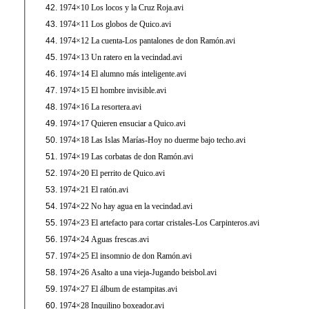
1974×10 Los locos y la Cruz Roja.avi
1974×11 Los globos de Quico.avi
1974×12 La cuenta-Los pantalones de don Ramón.avi
1974×13 Un ratero en la vecindad.avi
1974×14 El alumno más inteligente.avi
1974×15 El hombre invisible.avi
1974×16 La resortera.avi
1974×17 Quieren ensuciar a Quico.avi
1974×18 Las Islas Marías-Hoy no duerme bajo techo.avi
1974×19 Las corbatas de don Ramón.avi
1974×20 El perrito de Quico.avi
1974×21 El ratón.avi
1974×22 No hay agua en la vecindad.avi
1974×23 El artefacto para cortar cristales-Los Carpinteros.avi
1974×24 Aguas frescas.avi
1974×25 El insomnio de don Ramón.avi
1974×26 Asalto a una vieja-Jugando beisbol.avi
1974×27 El álbum de estampitas.avi
1974×28 Inquilino boxeador.avi