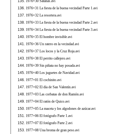
1976×30 Satanás.avi
1976×31 La fiesta de la buena vecindad Parte 1.avi
1976×32 La resortera.avi
1976×33 La fiesta de la buena vecindad Parte 2.avi
1976×34 La fiesta de la buena vecindad Parte 3.avi
1976×35 El hombre invisible.avi
1976×36 Un ratero en la vecindad.avi
1976×37 Los locos y la Cruz Roja.avi
1976×38 El perrito callejero.avi
1976×39 Sin piñata no hay posada.avi
1976×40 Los juguetes de Navidad.avi
1977×01 El cochinito.avi
1977×02 El día de San Valentín.avi
1977×03 Las corbatas de don Ramón.avi
1977×04 El ratón de Quico.avi
1977×05 La maceta y los algodones de azúcar.avi
1977×06 El fotógrafo Parte 1.avi
1977×07 El fotógrafo Parte 2.avi
1977×08 Una broma de gran peso.avi