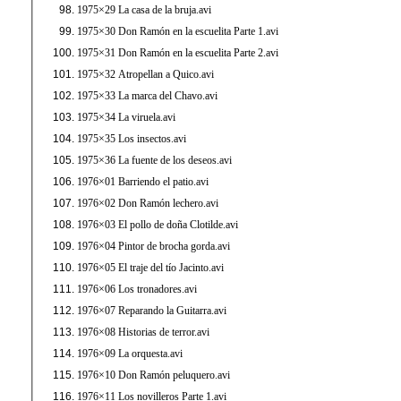
1975×29 La casa de la bruja.avi
1975×30 Don Ramón en la escuelita Parte 1.avi
1975×31 Don Ramón en la escuelita Parte 2.avi
1975×32 Atropellan a Quico.avi
1975×33 La marca del Chavo.avi
1975×34 La viruela.avi
1975×35 Los insectos.avi
1975×36 La fuente de los deseos.avi
1976×01 Barriendo el patio.avi
1976×02 Don Ramón lechero.avi
1976×03 El pollo de doña Clotilde.avi
1976×04 Pintor de brocha gorda.avi
1976×05 El traje del tío Jacinto.avi
1976×06 Los tronadores.avi
1976×07 Reparando la Guitarra.avi
1976×08 Historias de terror.avi
1976×09 La orquesta.avi
1976×10 Don Ramón peluquero.avi
1976×11 Los novilleros Parte 1.avi