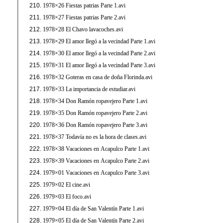
1978×26 Fiestas patrias Parte 1.avi
1978×27 Fiestas patrias Parte 2.avi
1978×28 El Chavo lavacoches.avi
1978×29 El amor llegó a la vecindad Parte 1.avi
1978×30 El amor llegó a la vecindad Parte 2.avi
1978×31 El amor llegó a la vecindad Parte 3.avi
1978×32 Goteras en casa de doña Florinda.avi
1978×33 La importancia de estudiar.avi
1978×34 Don Ramón ropavejero Parte 1.avi
1978×35 Don Ramón ropavejero Parte 2.avi
1978×36 Don Ramón ropavejero Parte 3.avi
1978×37 Todavía no es la hora de clases.avi
1978×38 Vacaciones en Acapulco Parte 1.avi
1978×39 Vacaciones en Acapulco Parte 2.avi
1979×01 Vacaciones en Acapulco Parte 3.avi
1979×02 El cine.avi
1979×03 El foco.avi
1979×04 El día de San Valentín Parte 1.avi
1979×05 El día de San Valentín Parte 2.avi