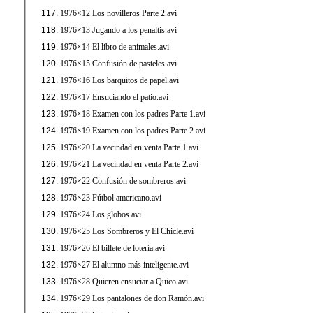
1976×12 Los novilleros Parte 2.avi
1976×13 Jugando a los penaltis.avi
1976×14 El libro de animales.avi
1976×15 Confusión de pasteles.avi
1976×16 Los barquitos de papel.avi
1976×17 Ensuciando el patio.avi
1976×18 Examen con los padres Parte 1.avi
1976×19 Examen con los padres Parte 2.avi
1976×20 La vecindad en venta Parte 1.avi
1976×21 La vecindad en venta Parte 2.avi
1976×22 Confusión de sombreros.avi
1976×23 Fútbol americano.avi
1976×24 Los globos.avi
1976×25 Los Sombreros y El Chicle.avi
1976×26 El billete de lotería.avi
1976×27 El alumno más inteligente.avi
1976×28 Quieren ensuciar a Quico.avi
1976×29 Los pantalones de don Ramón.avi