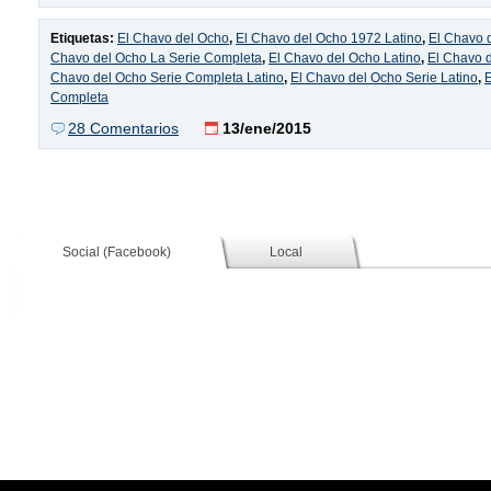
Etiquetas:
El Chavo del Ocho
,
El Chavo del Ocho 1972 Latino
,
El Chavo 
Chavo del Ocho La Serie Completa
,
El Chavo del Ocho Latino
,
El Chavo 
Chavo del Ocho Serie Completa Latino
,
El Chavo del Ocho Serie Latino
,
Completa
28 Comentarios
13/ene/2015
Social (Facebook)
Local