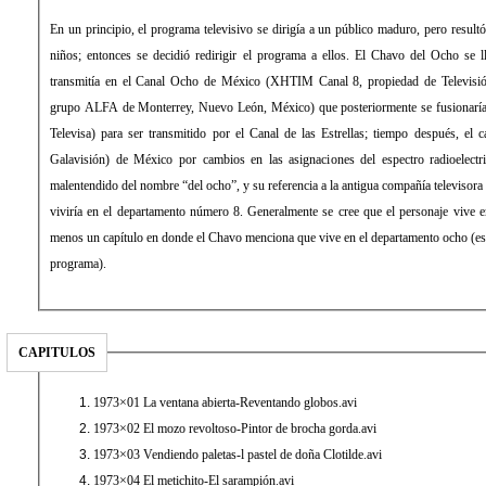
En un principio, el programa televisivo se dirigía a un público maduro, pero resul
niños; entonces se decidió redirigir el programa a ellos. El Chavo del Ocho se 
transmitía en el Canal Ocho de México (XHTIM Canal 8, propiedad de Televisió
grupo ALFA de Monterrey, Nuevo León, México) que posteriormente se fusionaría
Televisa) para ser transmitido por el Canal de las Estrellas; tiempo después, el
Galavisión) de México por cambios en las asignaciones del espectro radioelectri
malentendido del nombre “del ocho”, y su referencia a la antigua compañía televisora 
viviría en el departamento número 8. Generalmente se cree que el personaje vive en
menos un capítulo en donde el Chavo menciona que vive en el departamento ocho (est
programa).
CAPITULOS
1973×01 La ventana abierta-Reventando globos.avi
1973×02 El mozo revoltoso-Pintor de brocha gorda.avi
1973×03 Vendiendo paletas-l pastel de doña Clotilde.avi
1973×04 El metichito-El sarampión.avi