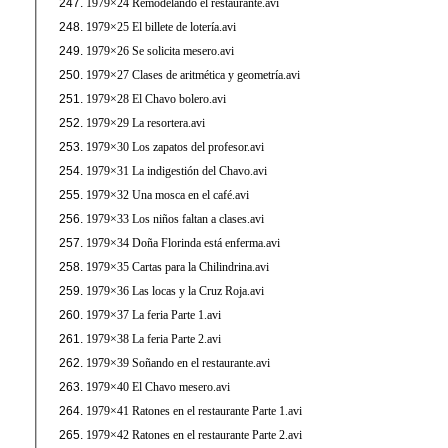
1979×24 Remodelando el restaurante.avi
1979×25 El billete de lotería.avi
1979×26 Se solicita mesero.avi
1979×27 Clases de aritmética y geometría.avi
1979×28 El Chavo bolero.avi
1979×29 La resortera.avi
1979×30 Los zapatos del profesor.avi
1979×31 La indigestión del Chavo.avi
1979×32 Una mosca en el café.avi
1979×33 Los niños faltan a clases.avi
1979×34 Doña Florinda está enferma.avi
1979×35 Cartas para la Chilindrina.avi
1979×36 Las locas y la Cruz Roja.avi
1979×37 La feria Parte 1.avi
1979×38 La feria Parte 2.avi
1979×39 Soñando en el restaurante.avi
1979×40 El Chavo mesero.avi
1979×41 Ratones en el restaurante Parte 1.avi
1979×42 Ratones en el restaurante Parte 2.avi