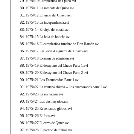
1975×10 Cumpleaños de Quico.avi
1975×11 La mascota de Quico.avi
1975×12 El juicio del Chavo.avi
1975×13 La independencia.avi
1975×14 El viejo del costal.avi
1975×15 La bola de boliche.avi
1975×16 El cumpleaños funebre de Don Ramón.avi
1975×17 Las locas-La guerra del Chavo.avi
1975×18 Examen de admisión.avi
1975×19 El desayuno del Chavo Parte 1.avi
1975×20 El desayuno del Chavo Parte 2.avi
1975×21 Los Enamorados Parte 1.avi
1975×22 La ventana abierta – Los enamorados parte 2.avi
1975×23 La invitación.avi
1975×24 Los desmayados.avi
1975×25 Reventando globos.avi
1975×26 El foco.avi
1975×27 El carro de Quico.avi
1975×28 El partido de fútbol.avi