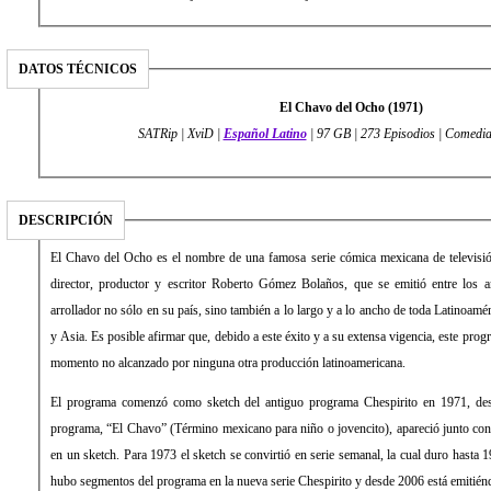
DATOS TÉCNICOS
El Chavo del Ocho (1971)
SATRip | XviD |
Español Latino
| 97 GB | 273 Episodios | Comedia
DESCRIPCIÓN
El Chavo del Ocho es el nombre de una famosa serie cómica mexicana de televisión,
director, productor y escritor Roberto Gómez Bolaños, que se emitió entre los
arrollador no sólo en su país, sino también a lo largo y a lo ancho de toda Latinoamé
y Asia. Es posible afirmar que, debido a este éxito y a su extensa vigencia, este prog
momento no alcanzado por ninguna otra producción latinoamericana.
El programa comenzó como sketch del antiguo programa Chespirito en 1971, desp
programa, “El Chavo” (Término mexicano para niño o jovencito), apareció junto con 
en un sketch. Para 1973 el sketch se convirtió en serie semanal, la cual duro hasta
hubo segmentos del programa en la nueva serie Chespirito y desde 2006 está emitiénd