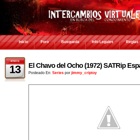
Inicio
Foro
Busqueda
Info Legales
Reglas
enero
El Chavo del Ocho (1972) SATRip Espa
13
Posteado En:
Series
por
jimmy_criptoy