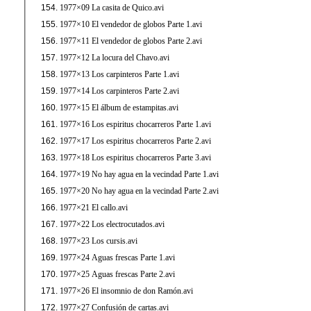
1977×09 La casita de Quico.avi
1977×10 El vendedor de globos Parte 1.avi
1977×11 El vendedor de globos Parte 2.avi
1977×12 La locura del Chavo.avi
1977×13 Los carpinteros Parte 1.avi
1977×14 Los carpinteros Parte 2.avi
1977×15 El álbum de estampitas.avi
1977×16 Los espiritus chocarreros Parte 1.avi
1977×17 Los espiritus chocarreros Parte 2.avi
1977×18 Los espiritus chocarreros Parte 3.avi
1977×19 No hay agua en la vecindad Parte 1.avi
1977×20 No hay agua en la vecindad Parte 2.avi
1977×21 El callo.avi
1977×22 Los electrocutados.avi
1977×23 Los cursis.avi
1977×24 Aguas frescas Parte 1.avi
1977×25 Aguas frescas Parte 2.avi
1977×26 El insomnio de don Ramón.avi
1977×27 Confusión de cartas.avi