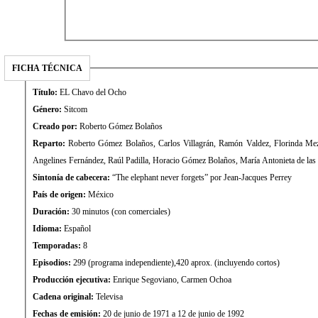
FICHA TÉCNICA
Título:
EL Chavo del Ocho
Género:
Sitcom
Creado por:
Roberto Gómez Bolaños
Reparto:
Roberto Gómez Bolaños, Carlos Villagrán, Ramón Valdez, Florinda Mez
Angelines Fernández, Raúl Padilla, Horacio Gómez Bolaños, María Antonieta de las
Sintonía de cabecera:
“The elephant never forgets” por Jean-Jacques Perrey
País de origen:
México
Duración:
30 minutos (con comerciales)
Idioma:
Español
Temporadas:
8
Episodios:
299 (programa independiente),420 aprox. (incluyendo cortos)
Producción ejecutiva:
Enrique Segoviano, Carmen Ochoa
Cadena original:
Televisa
Fechas de emisión:
20 de junio de 1971 a 12 de junio de 1992