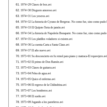
1974×29 Clases de box.avi
1974×30 Disgusto amoroso.avi
1974×31 Los yeseros.avi
1974×32 La historia de Cyrano de Bergerac. No como fue, sino como pudo h
1974×33 El Quijote-Torta de jamón.avi
1974×34 La historia de Napoleón Bonaparte. No como fue, sino como pudo 
1974×35 Los platillos voladores si existen.avi
1974×36 La cuenta-Carta a Santa Claus.avi
1974×37 El año nuevo.avi
1975×01 Su desconcierto en fu remol para piano y matraca-El ropavejero.avi
1975×02 El primo de Don Ramón.avi
1975×03 Clases de guitarra.avi
1975×04 Pelea de agua.avi
1975×05 Quico el enfermo.avi
1975×06 El regreso de la Chilindrina.avi
1975×07 Los bomberos.avi
1975×08 El sueño.avi
1975×09 Jugando a los pasteleros.avi