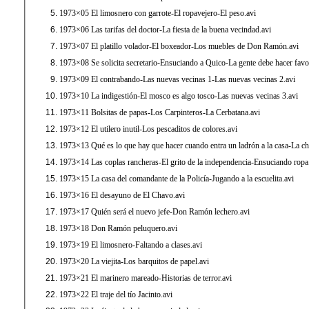
1973×05 El limosnero con garrote-El ropavejero-El peso.avi
1973×06 Las tarifas del doctor-La fiesta de la buena vecindad.avi
1973×07 El platillo volador-El boxeador-Los muebles de Don Ramón.avi
1973×08 Se solicita secretario-Ensuciando a Quico-La gente debe hacer favo
1973×09 El contrabando-Las nuevas vecinas 1-Las nuevas vecinas 2.avi
1973×10 La indigestión-El mosco es algo tosco-Las nuevas vecinas 3.avi
1973×11 Bolsitas de papas-Los Carpinteros-La Cerbatana.avi
1973×12 El utilero inutil-Los pescaditos de colores.avi
1973×13 Qué es lo que hay que hacer cuando entra un ladrón a la casa-La ch
1973×14 Las coplas rancheras-El grito de la independencia-Ensuciando ropa
1973×15 La casa del comandante de la Policía-Jugando a la escuelita.avi
1973×16 El desayuno de El Chavo.avi
1973×17 Quién será el nuevo jefe-Don Ramón lechero.avi
1973×18 Don Ramón peluquero.avi
1973×19 El limosnero-Faltando a clases.avi
1973×20 La viejita-Los barquitos de papel.avi
1973×21 El marinero mareado-Historias de terror.avi
1973×22 El traje del tío Jacinto.avi