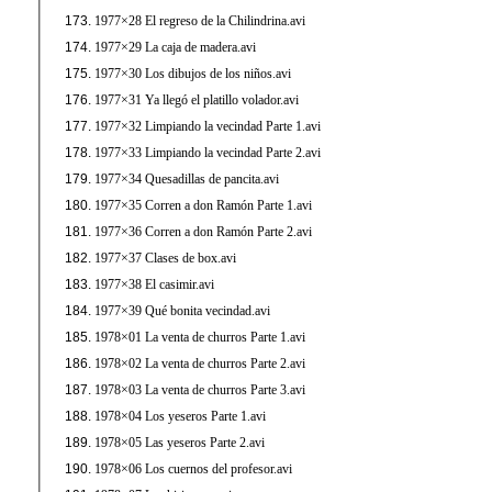
1977×28 El regreso de la Chilindrina.avi
1977×29 La caja de madera.avi
1977×30 Los dibujos de los niños.avi
1977×31 Ya llegó el platillo volador.avi
1977×32 Limpiando la vecindad Parte 1.avi
1977×33 Limpiando la vecindad Parte 2.avi
1977×34 Quesadillas de pancita.avi
1977×35 Corren a don Ramón Parte 1.avi
1977×36 Corren a don Ramón Parte 2.avi
1977×37 Clases de box.avi
1977×38 El casimir.avi
1977×39 Qué bonita vecindad.avi
1978×01 La venta de churros Parte 1.avi
1978×02 La venta de churros Parte 2.avi
1978×03 La venta de churros Parte 3.avi
1978×04 Los yeseros Parte 1.avi
1978×05 Las yeseros Parte 2.avi
1978×06 Los cuernos del profesor.avi