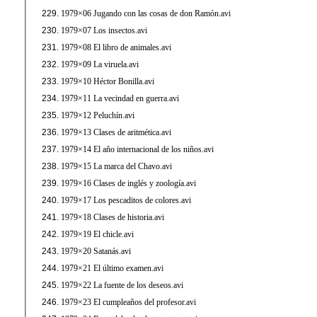
1979×06 Jugando con las cosas de don Ramón.avi
1979×07 Los insectos.avi
1979×08 El libro de animales.avi
1979×09 La viruela.avi
1979×10 Héctor Bonilla.avi
1979×11 La vecindad en guerra.avi
1979×12 Peluchín.avi
1979×13 Clases de aritmética.avi
1979×14 El año internacional de los niños.avi
1979×15 La marca del Chavo.avi
1979×16 Clases de inglés y zoología.avi
1979×17 Los pescaditos de colores.avi
1979×18 Clases de historia.avi
1979×19 El chicle.avi
1979×20 Satanás.avi
1979×21 El último examen.avi
1979×22 La fuente de los deseos.avi
1979×23 El cumpleaños del profesor.avi