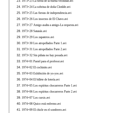
1973×23 La fiesta de la buena vecindad.avi
1973×24 La sobrina de doña Clotilde.avi
1973×25 Las fiestas de independencia.avi
1973×26 Los insectos de El Chavo.avi
1973×27 Amigo asalta a amigo-La orquesta.avi
1973×28 Satanás.avi
1973×29 Los zapateros.avi
1973×30 Los atropellados Parte 1.avi
1973×31 Los atropellados Parte 2.avi
1973×32 Sin piñata no hay posada.avi
1974×01 Pastel para el profesor.avi
1974×02 El cochinito.avi
1974×03 Exhibición de yo-yos.avi
1974×04 El billete de lotería.avi
1974×05 Los espíritus chocarreros Parte 1.avi
1974×06 Los espíritus chocarreros Parte 2.avi
1974×07 Los cursis.avi
1974×08 Quico está enfermo.avi
1974×09 El chicle en el sombrero.avi