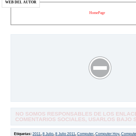
WEB DEL AUTOR
HomePage
NO SOMOS RESPONSABLES DE LOS ENLACE
COMENTARIOS SOCIALES, USARLOS BAJO SU
Etiquetas:
2011
,
8 Julio
,
8 Julio 2011
,
Computer
,
Computer Hoy
,
Compute