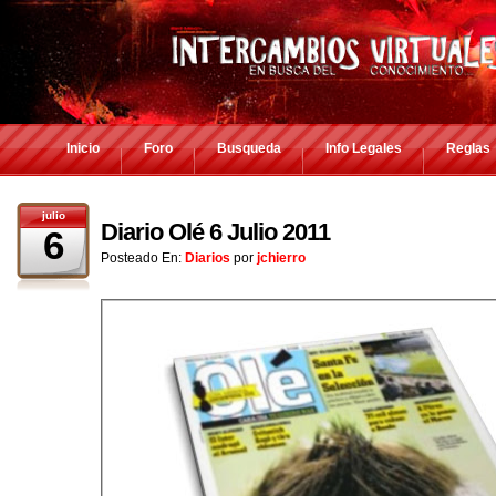
Inicio
Foro
Busqueda
Info Legales
Reglas
julio
Diario Olé 6 Julio 2011
6
Posteado En:
Diarios
por
jchierro