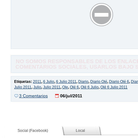
NO SOMOS RESPONSABLES DE LOS ENLACE
COMENTARIOS SOCIALES, USARLOS BAJO SU
Etiquetas:
2011
,
6 Julio
,
6 Julio 2011
,
Diario
,
Diario Olé
,
Diario Olé 6
,
Diar
Julio 2011
,
Julio
,
Julio 2011
,
Ole
,
Olé 6
,
Olé 6 Julio
,
Olé 6 Julio 2011
3 Comentarios
06/jul/2011
Social (Facebook)
Local