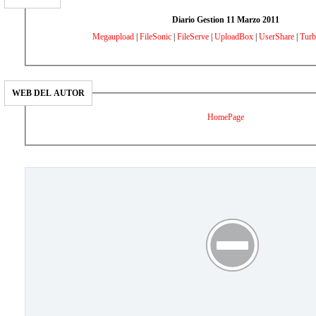
Diario Gestion 11 Marzo 2011
Megaupload
|
FileSonic
|
FileServe
|
UploadBox
|
UserShare
|
Turb
WEB DEL AUTOR
HomePage