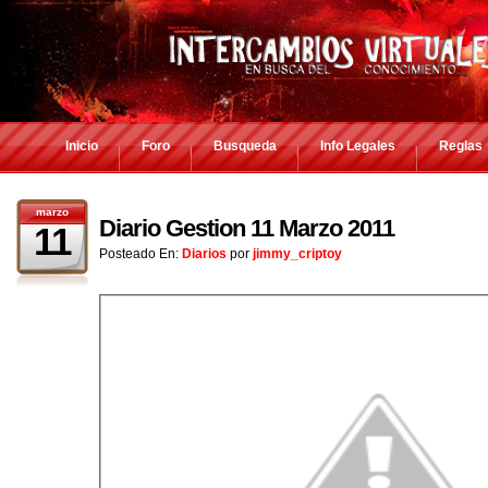
Inicio
Foro
Busqueda
Info Legales
Reglas
marzo
Diario Gestion 11 Marzo 2011
11
Posteado En:
Diarios
por
jimmy_criptoy