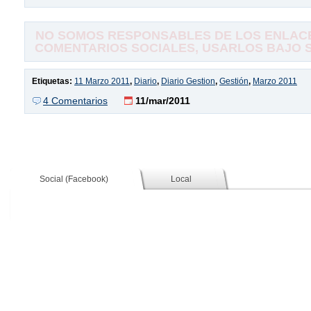
NO SOMOS RESPONSABLES DE LOS ENLACE
COMENTARIOS SOCIALES, USARLOS BAJO SU
Etiquetas:
11 Marzo 2011
,
Diario
,
Diario Gestion
,
Gestión
,
Marzo 2011
4 Comentarios
11/mar/2011
Social (Facebook)
Local