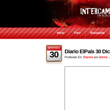
Inicio
Foro
Busqueda
diciembre
Diario ElPaís 30 Di
30
Posteado En:
Diarios
por
jimmy_