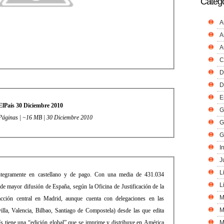
Catego
A
A
A
C
D
D
E
ElPaís 30 Diciembre 2010
G
 Páginas | ~16 MB | 30 Diciembre 2010
G
G
I
J
L
íntegramente en castellano y de pago. Con una media de 431.034
L
 de mayor difusión de España, según la Oficina de Justificación de la
M
cción central en Madrid, aunque cuenta con delegaciones en las
M
illa, Valencia, Bilbao, Santiago de Compostela) desde las que edita
aís tiene una “edición global” que se imprime y distribuye en América
M