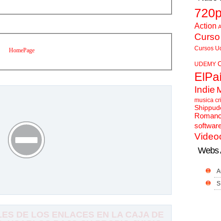
720
Action
A
Curso
Cursos U
HomePage
UDEMY
ElPa
Indie
musica cr
Shippud
Roman
softwar
Video
Webs 
A
S
S DE LOS ENLACES EN LA CAJA DE