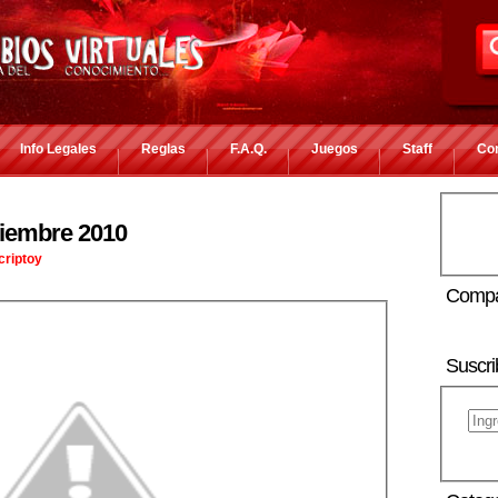
Info Legales
Reglas
F.A.Q.
Juegos
Staff
Co
ciembre 2010
criptoy
Compa
Suscri