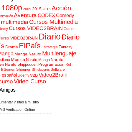
p
1080p
Acción
2015
2009
2016
Aventura
CODEX
Comedy
nimación
Cursos Multimedia
 multimedia
Cursos VIDEO2BRAIN
demy
Curso
Diario
Diario
Curso VIDEO2BRAIN
ElPaís
ís
Drama
Fantasy
Estrategia
Multilenguaje
Manga
Manga Naruto
Música
Naruto
Naruto Manga
istiana
en
Programación
Naruto Shippuuden
Rol
ce
Shounen
Seinen
Software
Simuladores
Video2Brain
e español
V2B
Udemy
Video Curso
curso
Amigas
umentar visitas a mi sitio
MS Verification Online