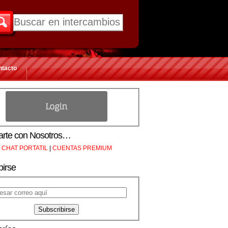
ntacto
rte con Nosotros…
CHAT PORTATIL
|
CUENTAS PREMIUM
birse