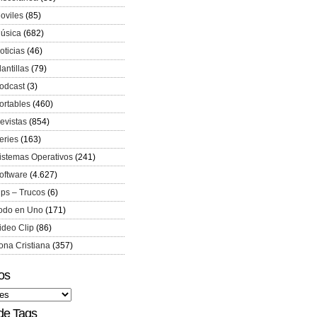
oviles
(85)
úsica
(682)
oticias
(46)
lantillas
(79)
odcast
(3)
ortables
(460)
evistas
(854)
eries
(163)
istemas Operativos
(241)
oftware
(4.627)
ips – Trucos
(6)
odo en Uno
(171)
ideo Clip
(86)
ona Cristiana
(357)
os
de Tags