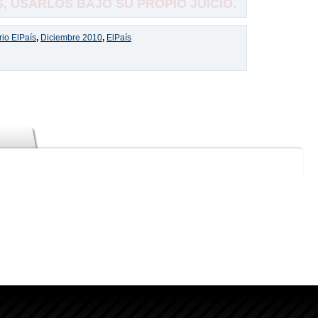
 USARLOS BAJO SU PROPIO JUICIO.
rio ElPaís
,
Diciembre 2010
,
ElPaís