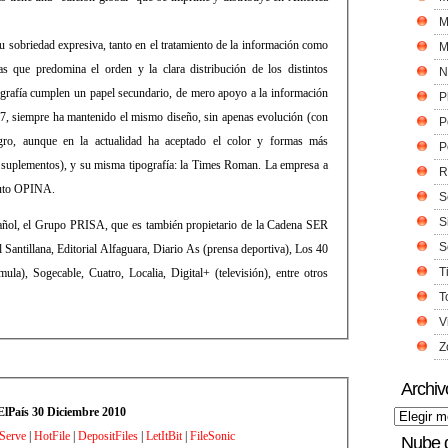
M
su sobriedad expresiva, tanto en el tratamiento de la información como
M
as que predomina el orden y la clara distribución de los distintos
N
fografía cumplen un papel secundario, de mero apoyo a la información
P
007, siempre ha mantenido el mismo diseño, sin apenas evolución (con
P
gro, aunque en la actualidad ha aceptado el color y formas más
P
 suplementos), y su misma tipografía: la Times Roman. La empresa a
R
ituto OPINA.
S
S
pañol, el Grupo PRISA, que es también propietario de la Cadena SER
S
 Santillana, Editorial Alfaguara, Diario As (prensa deportiva), Los 40
T
a), Sogecable, Cuatro, Localia, Digital+ (televisión), entre otros
T
V
Z
Archiv
ElPaís 30 Diciembre 2010
eServe
|
HotFile
|
DepositFiles
|
LetItBit
|
FileSonic
Nube 