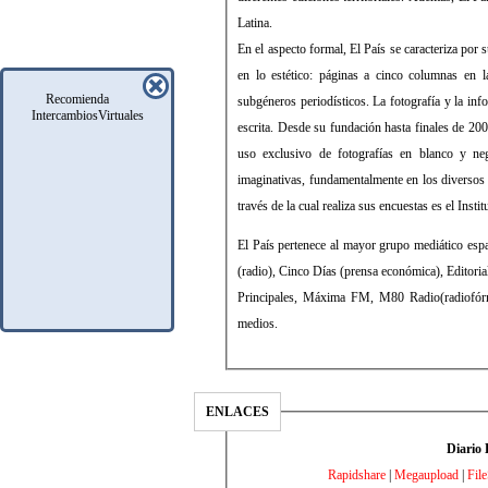
Latina.
En el aspecto formal, El País se caracteriza por 
en lo estético: páginas a cinco columnas en l
Recomienda
subgéneros periodísticos. La fotografía y la in
IntercambiosVirtuales
escrita. Desde su fundación hasta finales de 2
uso exclusivo de fotografías en blanco y ne
imaginativas, fundamentalmente en los diversos
través de la cual realiza sus encuestas es el Inst
El País pertenece al mayor grupo mediático es
(radio), Cinco Días (prensa económica), Editorial
Principales, Máxima FM, M80 Radio(radiofórmul
medios.
ENLACES
Diario 
Rapidshare
|
Megaupload
|
Fil