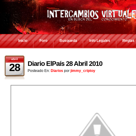
Inicio
Foro
Busqueda
Info Legales
Reglas
abril
Diario ElPaís 28 Abril 2010
28
Posteado En:
Diarios
por
jimmy_criptoy