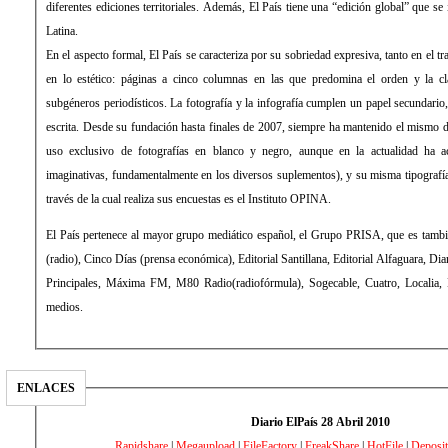
diferentes ediciones territoriales. Además, El País tiene una “edición global” que s
Latina.
En el aspecto formal, El País se caracteriza por su sobriedad expresiva, tanto en el 
en lo estético: páginas a cinco columnas en las que predomina el orden y la cla
subgéneros periodísticos. La fotografía y la infografía cumplen un papel secundari
escrita. Desde su fundación hasta finales de 2007, siempre ha mantenido el mismo d
uso exclusivo de fotografías en blanco y negro, aunque en la actualidad ha 
imaginativas, fundamentalmente en los diversos suplementos), y su misma tipograf
través de la cual realiza sus encuestas es el Instituto OPINA.
El País pertenece al mayor grupo mediático español, el Grupo PRISA, que es tamb
(radio), Cinco Días (prensa económica), Editorial Santillana, Editorial Alfaguara, Di
Principales, Máxima FM, M80 Radio(radiofórmula), Sogecable, Cuatro, Localia, Di
medios.
ENLACES
Diario ElPaís 28 Abril 2010
Rapidshare
|
Megaupload
|
FileFactory
|
FreakShare
|
HotFile
|
Deposit