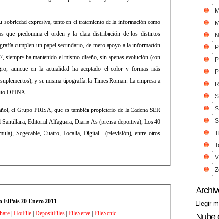
M
su sobriedad expresiva, tanto en el tratamiento de la información como
M
as que predomina el orden y la clara distribución de los distintos
N
fografía cumplen un papel secundario, de mero apoyo a la información
P
007, siempre ha mantenido el mismo diseño, sin apenas evolución (con
P
gro, aunque en la actualidad ha aceptado el color y formas más
P
 suplementos), y su misma tipografía: la Times Roman. La empresa a
R
ituto OPINA.
S
S
pañol, el Grupo PRISA, que es también propietario de la Cadena SER
S
 Santillana, Editorial Alfaguara, Diario As (prensa deportiva), Los 40
T
a), Sogecable, Cuatro, Localia, Digital+ (televisión), entre otros
T
V
Z
Archiv
o ElPaís 20 Enero 2011
hare
|
HotFile
|
DepositFiles
|
FileServe
|
FileSonic
Nube 