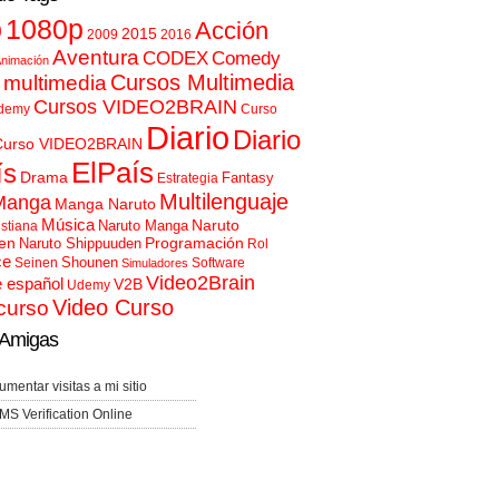
p
1080p
Acción
2015
2009
2016
Aventura
CODEX
Comedy
nimación
Cursos Multimedia
 multimedia
Cursos VIDEO2BRAIN
demy
Curso
Diario
Diario
Curso VIDEO2BRAIN
ElPaís
ís
Drama
Fantasy
Estrategia
Multilenguaje
Manga
Manga Naruto
Música
Naruto
Naruto Manga
istiana
en
Programación
Naruto Shippuuden
Rol
ce
Shounen
Seinen
Software
Simuladores
Video2Brain
e español
V2B
Udemy
Video Curso
curso
Amigas
umentar visitas a mi sitio
MS Verification Online