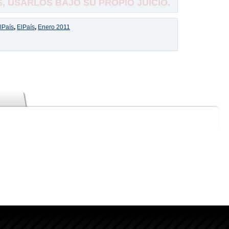
 USARLOS BAJO SU PROPIO JUICIO.
lPaís
,
ElPaís
,
Enero 2011