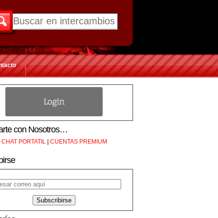
ntacto
rte con Nosotros…
CHAT PORTATIL
|
CUENTAS PREMIUM
birse