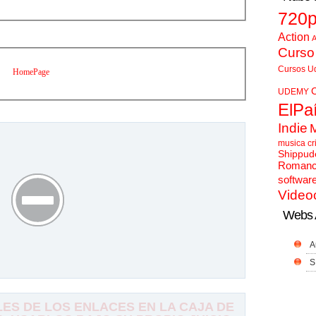
720
Action
A
Curso
Cursos U
HomePage
UDEMY
ElPa
Indie
musica cr
Shippud
Roman
softwar
Video
Webs 
A
S
S DE LOS ENLACES EN LA CAJA DE