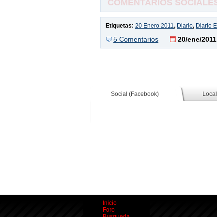
COMENTARIOS SOCIALES,
Etiquetas:
20 Enero 2011
,
Diario
,
Diario E
5 Comentarios
20/ene/2011
Social (Facebook)
Local
Inicio
Foro
Busqueda