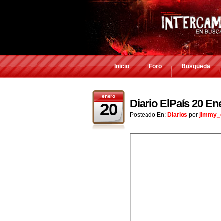
Inicio
Foro
Busqueda
enero
Diario ElPaís 20 En
20
Posteado En:
Diarios
por
jimmy_