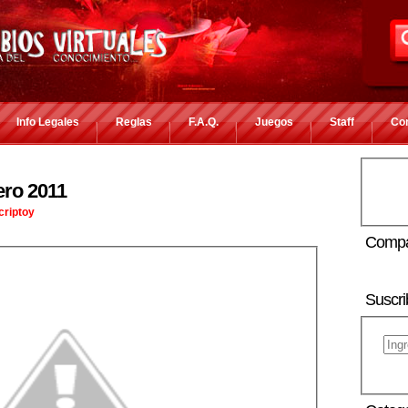
Info Legales
Reglas
F.A.Q.
Juegos
Staff
Co
ero 2011
criptoy
Compa
Suscri