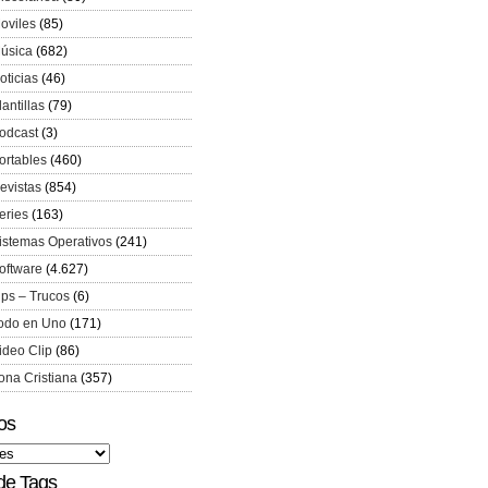
oviles
(85)
úsica
(682)
oticias
(46)
lantillas
(79)
odcast
(3)
ortables
(460)
evistas
(854)
eries
(163)
istemas Operativos
(241)
oftware
(4.627)
ips – Trucos
(6)
odo en Uno
(171)
ideo Clip
(86)
ona Cristiana
(357)
os
de Tags