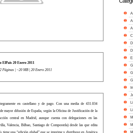
Catego
A
A
A
C
D
D
E
o ElPaís 20 Enero 2011
G
72 Páginas | ~20 MB | 20 Enero 2011
G
G
I
J
L
íntegramente en castellano y de pago. Con una media de 431.034
L
 de mayor difusión de España, según la Oficina de Justificación de la
M
cción central en Madrid, aunque cuenta con delegaciones en las
M
illa, Valencia, Bilbao, Santiago de Compostela) desde las que edita
aís tiene una “edición global” que se imprime y distribuye en América
M