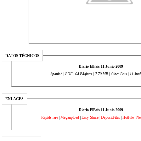
DATOS TÉCNICOS
Diario ElPaís 11 Junio 2009
Spanish | PDF | 64 Páginas | 7.70 MB | Ciber Pais | 11 Jun
ENLACES
Diario ElPaís 11 Junio 2009
Rapidshare
|
Megaupload
|
Easy-Share
|
DepositFiles
|
HotFile
|
Ne