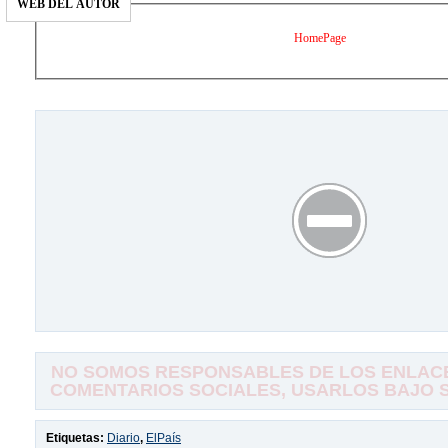
WEB DEL AUTOR
HomePage
NO SOMOS RESPONSABLES DE LOS ENLACE
COMENTARIOS SOCIALES, USARLOS BAJO SU
Etiquetas:
Diario
,
ElPaís