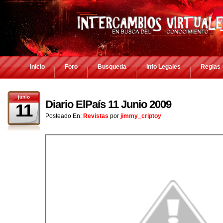
Inicio
Foro
Busqueda
Info Legales
Reglas
junio
Diario ElPaís 11 Junio 2009
11
Posteado En:
Revistas
por
jimmy_criptoy