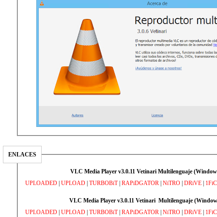
ENLACES
VLC Media Player v3.0.11 Vetinari Multilenguaje (Windo
UPLOADED
|
UPLOAD
|
TURBOBiT
|
RAPiDGATOR
|
NiTRO
|
DRiVE
|
1Fi
VLC Media Player v3.0.11 Vetinari Multilenguaje (Windo
UPLOADED
|
UPLOAD
|
TURBOBiT
|
RAPiDGATOR
|
NiTRO
|
DRiVE
|
1Fi