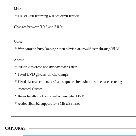
———————————-
Misc:
* Fix VLSub returning 401 for earch request
Changes between 3.0.8 and 3.0.9:
———————————-
Core:
* Work around busy looping when playing an invalid item through VLM
Access:
* Multiple dvdread and dvdnav crashs fixes
* Fixed DVD glitches on clip change
* Fixed dvdread commands/data sequence inversion in some cases causing
unwanted glitches
* Better handling of authored as corrupted DVD
* Added libsmb2 support for SMB2/3 shares
CAPTURAS