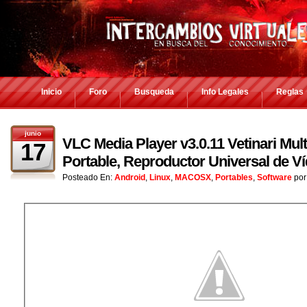
Inicio
Foro
Busqueda
Info Legales
Reglas
junio
VLC Media Player v3.0.11 Vetinari Mult
17
Portable, Reproductor Universal de V
Posteado En:
Android
,
Linux
,
MACOSX
,
Portables
,
Software
po