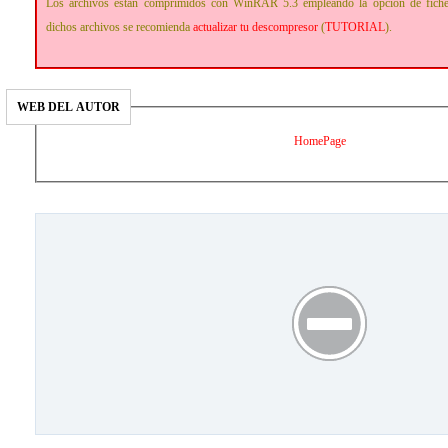
Los archivos estan comprimidos con WinRAR 5.3 empleando la opción de fich
dichos archivos se recomienda
actualizar tu descompresor
(
TUTORIAL
).
WEB DEL AUTOR
HomePage