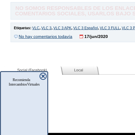
NO SOMOS RESPONSABLES DE LOS ENLACE
COMENTARIOS SOCIALES, USARLOS BAJO SU
Etiquetas:
VLC
,
VLC 3
,
VLC 3 APK
,
VLC 3 Español
,
VLC 3 FULL
,
VLC 3 P
No hay comentarios todavía
17/jun/2020
Social (Facebook)
Local
Recomienda
IntercambiosVirtuales