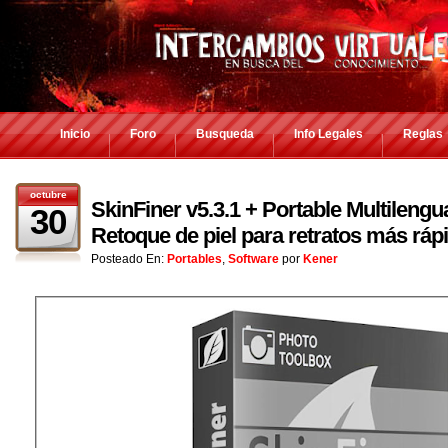
Inicio
Foro
Busqueda
Info Legales
Reglas
octubre
SkinFiner v5.3.1 + Portable Multilengu
30
Retoque de piel para retratos más ráp
Posteado En:
Portables
,
Software
por
Kener