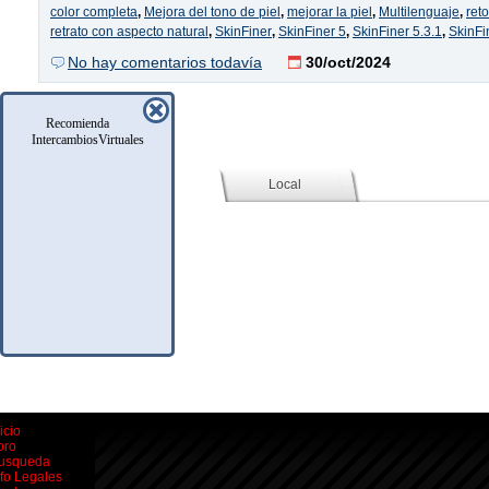
color completa
,
Mejora del tono de piel
,
mejorar la piel
,
Multilenguaje
,
ret
retrato con aspecto natural
,
SkinFiner
,
SkinFiner 5
,
SkinFiner 5.3.1
,
SkinFi
No hay comentarios todavía
30/oct/2024
Recomienda
IntercambiosVirtuales
Social (Facebook)
Local
icio
oro
usqueda
nfo Legales