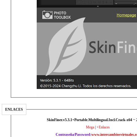
ENLACES
SkinFiner.v5.3.1+Portable.Multilingual.Incl.Crack-x64
~ 
Mega
|
+Enlaces
Contraseña/Password:
www.intercambiosvirtuales.o