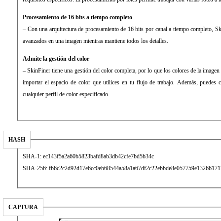
Procesamiento de 16 bits a tiempo completo
– Con una arquitectura de procesamiento de 16 bits por canal a tiempo completo, Ski
avanzados en una imagen mientras mantiene todos los detalles.
Admite la gestión del color
– SkinFiner tiene una gestión del color completa, por lo que los colores de la imagen
importar el espacio de color que utilices en tu flujo de trabajo. Además, puedes c
cualquier perfil de color especificado.
HASH
SHA-1: ec143f5a2a60b5823bafd8ab3db42cfe7bd5b34c
SHA-256: fb6c2c2d92d17e6cc0eb68544a58a1a67df2c22ebbde8e057759e13266171
CAPTURA