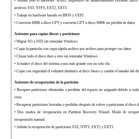
• Admite todo el hardware. RAID, dispositivo de almacenamiento extraíble, disco
archivos FAT, NTFS, EXT2, EXT3.
• Trabaje en hardware basado en BIOS y UEFI.
• Convierta MBR a disco GPT y convierta GPT a disco MBR sin pérdida de datos.
Asistente para copiar discos y particiones
• Migrar SO a SSD sin reinstalar Windows
• Copie la partición con copia rápida archivo por archivo para proteger sus datos
• Clonar todo el disco duro a otro sin reinstalar Windows
• Actualice el disco del sistema a uno más grande con un solo clic.
• Copie con seguridad el volumen dinámico al disco básico y cambie el tamaño del dis
Asistente de recuperación de la partición
• Recupere particiones eliminadas o perdidas del espacio no asignado debido a cualq
virus.
• Recuperar particiones borradas o perdidas después de volver a particionar el disco 
• Dos modos de recuperación en Partition Recovery Wizard. Modo de recupe
recuperación manual.
• Admite la recuperación de particiones FAT, NTFS, EXT2 y EXT3.