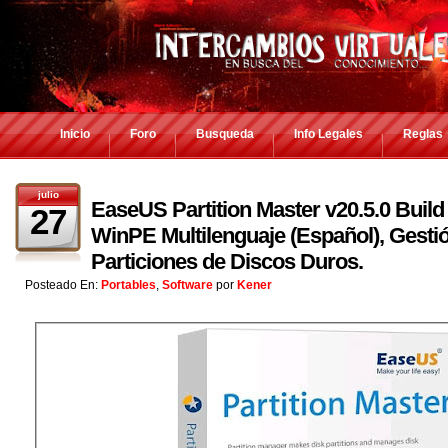
Inicio
Foro
Busqueda
Info Legales
Reglas
julio
EaseUS Partition Master v20.5.0 Buil
27
WinPE Multilenguaje (Español), Gesti
Particiones de Discos Duros.
Posteado En:
Portables
,
Software
por
Kener