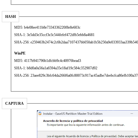
HASH
MD5: b4e08ee411b8e7334336220f8e8e603c
SHA-1: 3e5dd3e35ccf3e3c544fefef472dfb5ebb8a4681
SHA-256: e259463b2474c2c6b2daa7107437bb050ab1b5b250a9e033933aa339b540
WinPE
MD5: 4117b941796b1dfcbb9c4c40976bead3
SHA-1: b8d0a0a56a1a6594a35e18af19c584c352907d92
SHA-256: 23aee829c3bfc64da266f6a0fc80073c917ac45adbe7deebcfca86efb100a37
CAPTURA