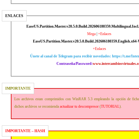
ENLACES
EaseUS.Partition.Master.v20.5.0.Build.202606180359.Multilingual.Incl.
Mega
|
+Enlaces
EaseUS.Partition.Master.v20.5.0.Build.202606180359.English.x64
+Enlaces
Únete al canal de Telegram para recibir novedades: https://t.me/Int
Contraseña/Password:
www.intercambiosvirtuales.o
IMPORTANTE
Los archivos estan comprimidos con WinRAR 5.3 empleando la opción de fich
dichos archivos se recomienda
actualizar tu descompresor
(
TUTORIAL
).
IMPORTANTE – HASH