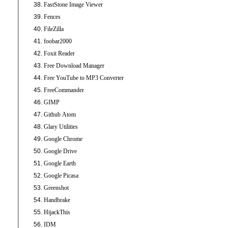
FastStone Image Viewer
Fences
FileZilla
foobar2000
Foxit Reader
Free Download Manager
Free YouTube to MP3 Converter
FreeCommander
GIMP
Github Atom
Glary Utilities
Google Chrome
Google Drive
Google Earth
Google Picasa
Greenshot
Handbrake
HijackThis
IDM