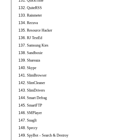
QuickTime
QuiteRSS
Rainmeter
Recuva
Resource Hacker
RJ TextEd
Samsung Kies
Sandboxie
Shareaza
Skype
SlimBrowser
SlimCleaner
SlimDrivers
Smart Defrag
SmartFTP
SMPlayer
SnagIt
Speccy
SpyBot – Search & Destroy