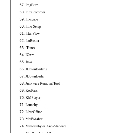
ImgBurn
InfraRecorder
Inkscape
Inno Setup
IrfanView
IsoBuster
iTunes
IZArc
Java
JDownloader 2
JDownloader
Junkware Removal Tool
KeePass
KMPlayer
Launchy
LibreOffice
MailWasher
Malwarebytes Anti-Malware