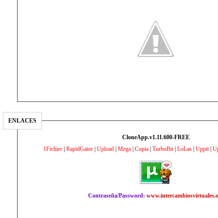
ENLACES
CloneApp.v1.11.600-FREE
1Fichier
|
RapidGator
|
Upload
|
Mega
|
Copia
|
TurboBit
|
LoLas
|
Uppit
|
Up
Contraseña/Password:
www.intercambiosvirtuales.