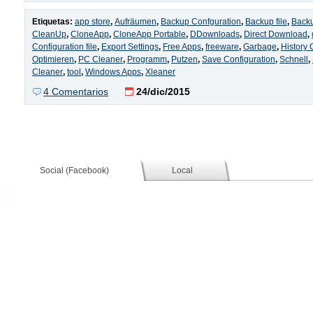
Etiquetas:
app store
,
Aufräumen
,
Backup Confguration
,
Backup file
,
Backu
CleanUp
,
CloneApp
,
CloneApp Portable
,
DDownloads
,
Direct Download
,
Configuration file
,
Export Settings
,
Free Apps
,
freeware
,
Garbage
,
History 
Optimieren
,
PC Cleaner
,
Programm
,
Putzen
,
Save Configuration
,
Schnell
,
Cleaner
,
tool
,
Windows Apps
,
Xleaner
4 Comentarios
24/dic/2015
Social (Facebook)
Local