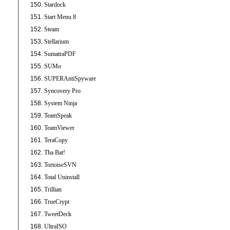
Stardock
Start Menu 8
Steam
Stellarium
SumatraPDF
SUMo
SUPERAntiSpyware
Syncovery Pro
System Ninja
TeamSpeak
TeamViewer
TeraCopy
Tha Bat!
TortoiseSVN
Total Uninstall
Trillian
TrueCrypt
TweetDeck
UltraISO