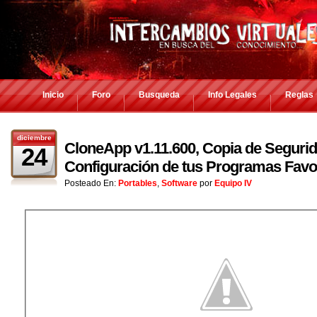
Inicio
Foro
Busqueda
Info Legales
Reglas
diciembre
CloneApp v1.11.600, Copia de Segurid
24
Configuración de tus Programas Favo
Posteado En:
Portables
,
Software
por
Equipo IV