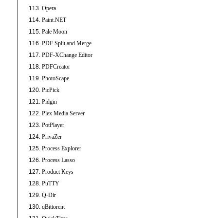
Opera
Paint.NET
Pale Moon
PDF Split and Merge
PDF-XChange Editor
PDFCreator
PhotoScape
PicPick
Pidgin
Plex Media Server
PotPlayer
PrivaZer
Process Explorer
Process Lasso
Product Keys
PuTTY
Q-Dir
qBittorent