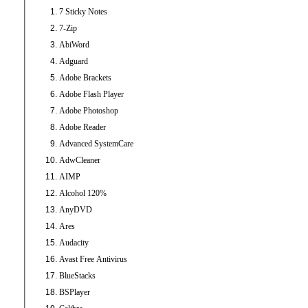
7 Sticky Notes
7-Zip
AbiWord
Adguard
Adobe Brackets
Adobe Flash Player
Adobe Photoshop
Adobe Reader
Advanced SystemCare
AdwCleaner
AIMP
Alcohol 120%
AnyDVD
Ares
Audacity
Avast Free Antivirus
BlueStacks
BSPlayer