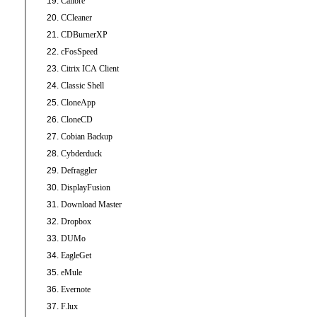
Calibre
CCleaner
CDBurnerXP
cFosSpeed
Citrix ICA Client
Classic Shell
CloneApp
CloneCD
Cobian Backup
Cybderduck
Defraggler
DisplayFusion
Download Master
Dropbox
DUMo
EagleGet
eMule
Evernote
F.lux