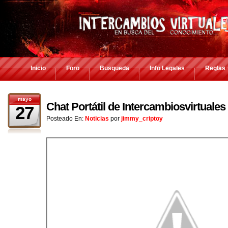
Inicio
Foro
Busqueda
Info Legales
Reglas
mayo
Chat Portátil de Intercambiosvirtuales
27
Posteado En:
Noticias
por
jimmy_criptoy