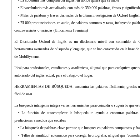
• La cobertura más completa del inglés, en donde quiera que se hable
• El vocabulario más actualizado, con más de 350.000 palabras, frases y significad
• Miles de palabras y frases derivadas de la última investigación de Oxford Englis
• 75.000 pronunciaciones en audio, de palabras comunes y raras, incluyendo palab
controversiales o variadas (Únicamente Premium)
El Diccionario Oxford de Inglés es un diccionario móvil con contenido de O
herramientas avanzadas de búsqueda y lenguaje, que se han convertido en la base de 
de MobiSystems.
Ideal para profesionales, estudiantes y académicos, al igual que para cualquiera que ne
autorizado del inglés actual, para el trabajo o el hogar.
HERRAMIENTAS DE BÚSQUEDA: encuentra las palabras fácilmente, gracias una i
fácil de usar.
La búsqueda inteligente integra varias herramientas para coincidir o sugerir lo que es
• La función de autocompletar la búsqueda te ayuda a encontrar palabras
predicciones a medida que escribes
• La búsqueda de palabras clave permite que busques en palabras compuestas y fra
• ‘Filtro de similitud’ automático para corregir la ortografía, al igual que ‘comodin