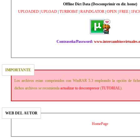
Offline Dict Data (Descomprimir en dir. home)
UPLOADED
|
UPLOAD
|
TURBOBiT
|
RAPiDGATOR
|
OPEN
|
FREE
|
1FiC
Contraseña/Password:
www.intercambiosvirtuales.
IMPORTANTE
Los archivos estan comprimidos con WinRAR 5.3 empleando la opción de fich
dichos archivos se recomienda
actualizar tu descompresor
(
TUTORIAL
).
WEB DEL AUTOR
HomePage