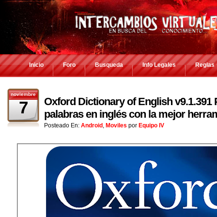
Inicio
Foro
Busqueda
Info Legales
Reglas
noviembre
Oxford Dictionary of English v9.1.39
7
palabras en inglés con la mejor herra
Posteado En:
Android
,
Moviles
por
Equipo IV