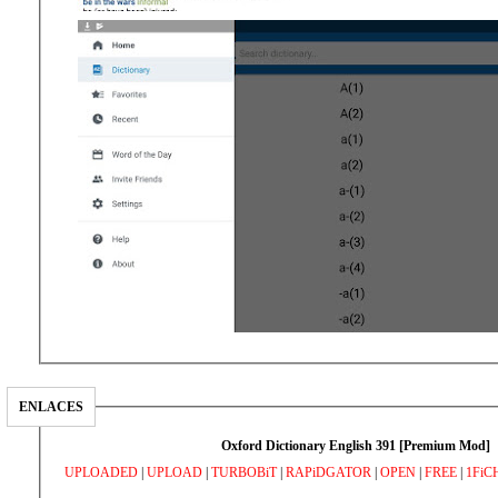
ENLACES
Oxford Dictionary English 391 [Premium Mod]
UPLOADED
|
UPLOAD
|
TURBOBiT
|
RAPiDGATOR
|
OPEN
|
FREE
|
1FiC