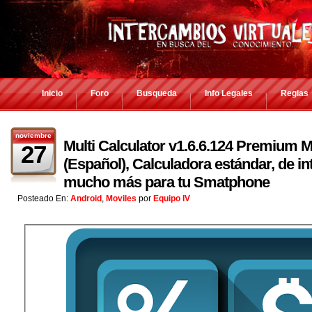
Inicio
Foro
Busqueda
Info Legales
Reglas
noviembre
Multi Calculator v1.6.6.124 Premium M
27
(Español), Calculadora estándar, de in
mucho más para tu Smatphone
Posteado En:
Android
,
Moviles
por
Equipo IV