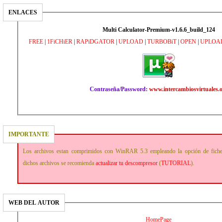
ENLACES
Multi Calculator-Premium-v1.6.6_build_124
FREE
|
1FiCHiER
|
RAPiDGATOR
|
UPLOAD
|
TURBOBiT
|
OPEN
|
UPLOA
Contraseña/Password:
www.intercambiosvirtuales.
IMPORTANTE
Los archivos estan comprimidos con WinRAR 5.3 empleando la opción de fich
dichos archivos se recomienda
actualizar tu descompresor
(
TUTORIAL
).
WEB DEL AUTOR
HomePage