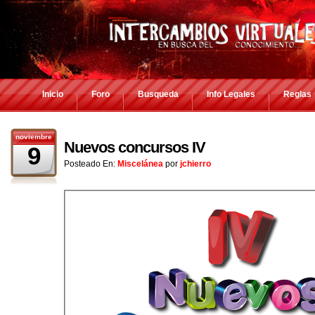
Inicio
Foro
Busqueda
Info Legales
Reglas
noviembre
Nuevos concursos IV
9
Posteado En:
Miscelánea
por
jchierro