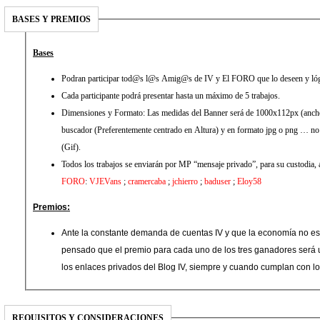
BASES Y PREMIOS
Bases
Podran participar tod@s l@s Amig@s de IV y El FORO que lo deseen y lógi
Cada participante podrá presentar hasta un máximo de 5 trabajos.
Dimensiones y Formato: Las medidas del Banner será de 1000x112px (ancho.
buscador (Preferentemente centrado en Altura) y en formato jpg o png … no
(Gif).
Todos los trabajos se enviarán por MP “mensaje privado”, para su custodia, 
FORO
:
VJEVans
;
cramercaba
;
jchierro
;
baduser
;
Eloy58
Premios:
Ante la constante demanda de cuentas IV y que la economía no es
pensado que el premio para cada uno de los tres ganadores será 
los enlaces privados del Blog IV, siempre y cuando cumplan con los
REQUISITOS Y CONSIDERACIONES