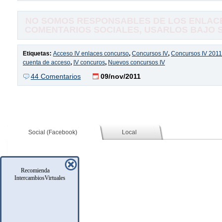
NO SOMOS RESPONSABLES DE LOS ENLACE
COMENTARIOS SOCIALES, USARLOS BAJO SU
Etiquetas:
Acceso IV enlaces concurso
,
Concursos IV
,
Concursos IV 2011
cuenta de acceso
,
IV concuros
,
Nuevos concursos IV
44 Comentarios
09/nov/2011
Social (Facebook)
Local
Recomienda
IntercambiosVirtuales