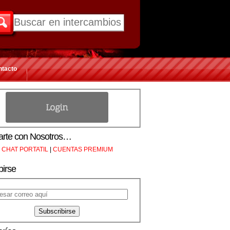
ntacto
rte con Nosotros…
CHAT PORTATIL
|
CUENTAS PREMIUM
birse