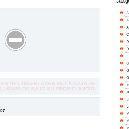
Catego
A
A
A
C
D
D
E
G
G
G
S DE LOS ENLACES EN LA CAJA DE
I
 USARLOS BAJO SU PROPIO JUICIO.
J
L
L
007
M
M
M