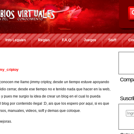
Info Legales
Reglas
F.A.Q.
Juegos
Staff
Co
my_criptoy
Compa
 conocen me llamo jimmy criptoy, desde un tiempo estuve apoyando
idio cerrar, desde ese tiempo no e tenido nada que hacer en la web,
 y pues me surgio la idea de crear un blog en el cual lo pueda
Suscri
 blog por contenido ilegal :D, ais que los espero por aqui, si es que
rsos, manuales, videos, soft y demas que coloque.
ejoras.