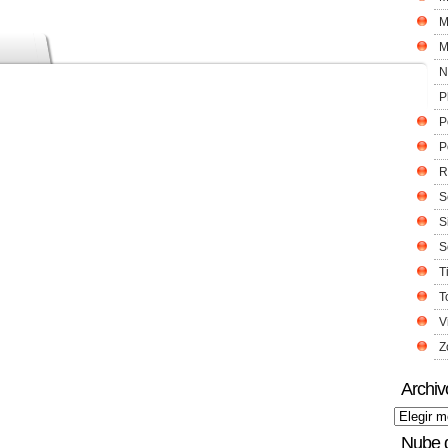
M
M
N
P
P
P
R
S
S
S
T
T
V
Z
Archiv
Nube 