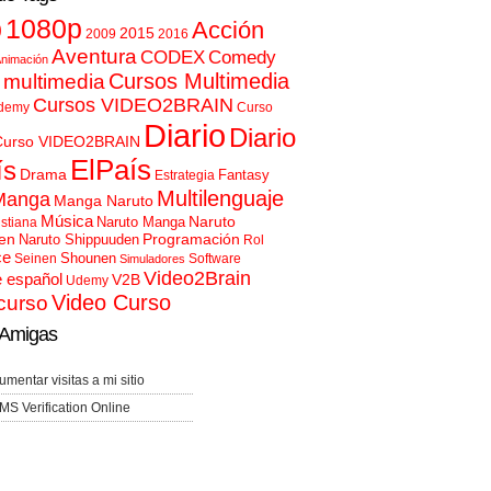
p
1080p
Acción
2015
2009
2016
Aventura
CODEX
Comedy
nimación
Cursos Multimedia
 multimedia
Cursos VIDEO2BRAIN
demy
Curso
Diario
Diario
Curso VIDEO2BRAIN
ElPaís
ís
Drama
Fantasy
Estrategia
Multilenguaje
Manga
Manga Naruto
Música
Naruto
Naruto Manga
istiana
en
Programación
Naruto Shippuuden
Rol
ce
Shounen
Seinen
Software
Simuladores
Video2Brain
e español
V2B
Udemy
Video Curso
curso
Amigas
umentar visitas a mi sitio
MS Verification Online