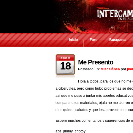
Inicio
Foro
Busqueda
agosto
Me Presento
18
Posteado En:
Miscelánea
por
jim
Hola a todos, para los que no me
a ciberutiles, pero como hubo problemas se dec
asi que me puse a juntar mis aportes educativos
compartir esos materiales, ojala no me cierren el
dios quiere, saludos y que les aproveche loc cu
Espero muchos comentarios y sugerencias de m
atte. jimmy_criptoy