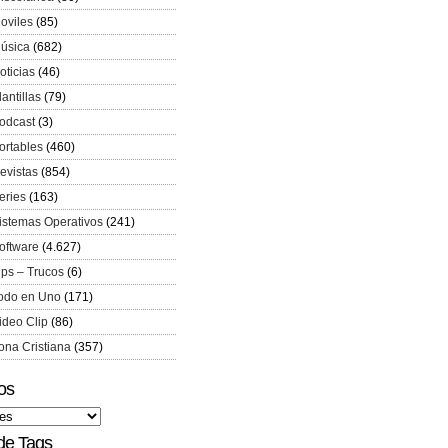
oviles
(85)
úsica
(682)
oticias
(46)
lantillas
(79)
odcast
(3)
ortables
(460)
evistas
(854)
eries
(163)
istemas Operativos
(241)
oftware
(4.627)
ips – Trucos
(6)
odo en Uno
(171)
ideo Clip
(86)
ona Cristiana
(357)
os
de Tags