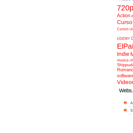
720
Action
A
Curso
Cursos U
UDEMY
ElPa
Indie
musica cr
Shippud
Roman
softwar
Video
Webs 
A
S