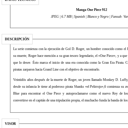
Manga One Piece 912
JPEG | 6.7 MB | Spanish | Blanco y Negro | Fansub: Var
DESCRIPCIÓN
La serie comienza con la ejecución de Gol D. Roger, un hombre conocido como el R
su muerte, Roger hace mención a su gran tesoro legendario, el «One Piece», y a que
que lo desee. Ésto marca el inicio de una era conocida como la Gran Era Pirata.
piratas zarparon hacia Grand Line con el objetivo de encontrarlo.
Veintidós años después de la muerte de Roger, un joven llamado Monkey D. Luffy,
desde su infancia le tiene al poderoso pirata Shanks «el Pelirrojo»,6 comienza su a
Blue para encontrar el One Piece y autoproclamarse como el nuevo Rey de los 
convertirse en el capitán de una tripulación propia, el muchacho funda la banda de lo
VISOR