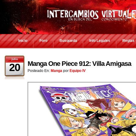
Inicio
Foro
Busqueda
Info Legales
Reglas
julio
Manga One Piece 912: Villa Amigasa
20
Posteado En:
Manga
por
Equipo IV