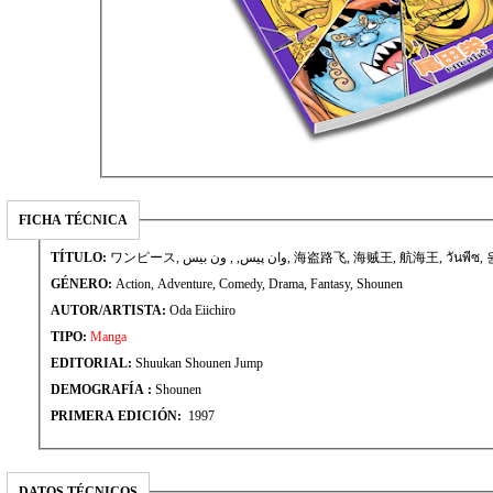
FICHA TÉCNICA
TÍTULO:
ワンピース, وان پیس, , ون بيس, 海盗路飞, 海贼王, 航海王, วัน
GÉNERO:
Action, Adventure, Comedy, Drama, Fantasy, Shounen
AUTOR/ARTISTA:
Oda Eiichiro
TIPO:
Manga
EDITORIAL:
Shuukan Shounen Jump
DEMOGRAFÍA :
Shounen
PRIMERA EDICIÓN:
1997
DATOS TÉCNICOS