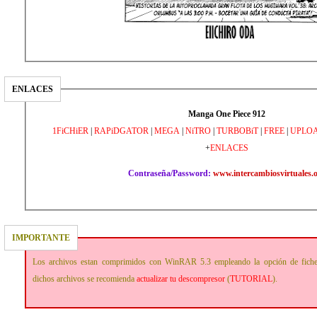
ENLACES
Manga One Piece 912
1FiCHiER
|
RAPiDGATOR
|
MEGA
|
NiTRO
|
TURBOBiT
|
FREE
|
UPLO
+
ENLACES
Contraseña/Password:
www.intercambiosvirtuales.
IMPORTANTE
Los archivos estan comprimidos con WinRAR 5.3 empleando la opción de fich
dichos archivos se recomienda
actualizar tu descompresor
(
TUTORIAL
).