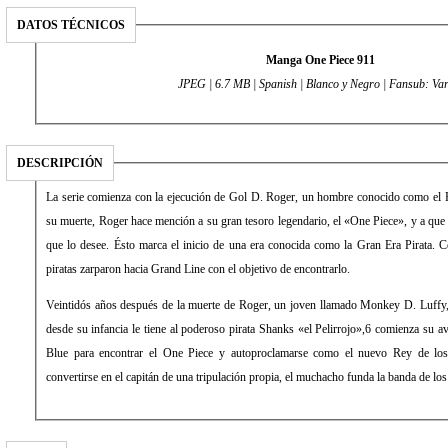
DATOS TÉCNICOS
Manga One Piece 911
JPEG | 6.7 MB | Spanish | Blanco y Negro | Fansub: Var
DESCRIPCIÓN
La serie comienza con la ejecución de Gol D. Roger, un hombre conocido como el R
su muerte, Roger hace mención a su gran tesoro legendario, el «One Piece», y a que
que lo desee. Ésto marca el inicio de una era conocida como la Gran Era Pirata.
piratas zarparon hacia Grand Line con el objetivo de encontrarlo.
Veintidós años después de la muerte de Roger, un joven llamado Monkey D. Luffy,
desde su infancia le tiene al poderoso pirata Shanks «el Pelirrojo»,6 comienza su a
Blue para encontrar el One Piece y autoproclamarse como el nuevo Rey de los 
convertirse en el capitán de una tripulación propia, el muchacho funda la banda de lo