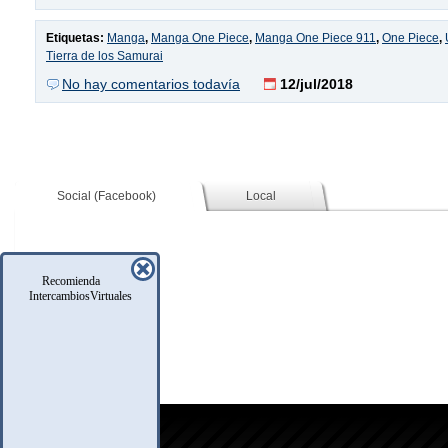
Etiquetas:
Manga
,
Manga One Piece
,
Manga One Piece 911
,
One Piece
,
Tierra de los Samurai
No hay comentarios todavía
12/jul/2018
Social (Facebook)
Local
Recomienda
IntercambiosVirtuales
icio
oro