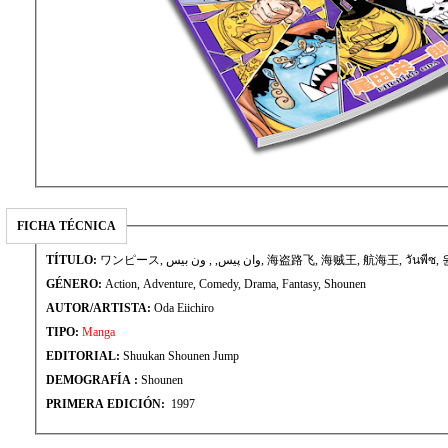
FICHA TÉCNICA
TÍTULO:
ワンピース, وان پیس, , ون بيس, 海盗路飞, 海贼王, 航海王, วัน
GÉNERO:
Action, Adventure, Comedy, Drama, Fantasy, Shounen
AUTOR/ARTISTA:
Oda Eiichiro
TIPO:
Manga
EDITORIAL:
Shuukan Shounen Jump
DEMOGRAFÍA :
Shounen
PRIMERA EDICIÓN:
1997