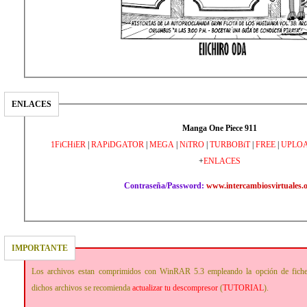
ENLACES
Manga One Piece 911
1FiCHiER
|
RAPiDGATOR
|
MEGA
|
NiTRO
|
TURBOBiT
|
FREE
|
UPLO
+
ENLACES
Contraseña/Password:
www.intercambiosvirtuales.
IMPORTANTE
Los archivos estan comprimidos con WinRAR 5.3 empleando la opción de fich
dichos archivos se recomienda
actualizar tu descompresor
(
TUTORIAL
).