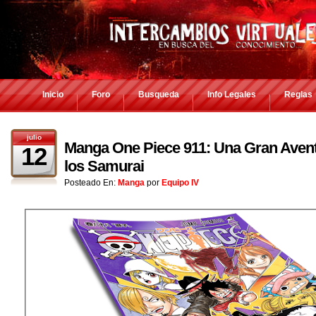
Inicio
Foro
Busqueda
Info Legales
Reglas
julio
Manga One Piece 911: Una Gran Aventu
12
los Samurai
Posteado En:
Manga
por
Equipo IV