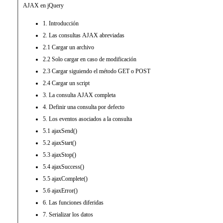
AJAX en jQuery
1. Introducción
2. Las consultas AJAX abreviadas
2.1 Cargar un archivo
2.2 Solo cargar en caso de modificación
2.3 Cargar siguiendo el método GET o POST
2.4 Cargar un script
3. La consulta AJAX completa
4. Definir una consulta por defecto
5. Los eventos asociados a la consulta
5.1 ajaxSend()
5.2 ajaxStart()
5.3 ajaxStop()
5.4 ajaxSuccess()
5.5 ajaxComplete()
5.6 ajaxError()
6. Las funciones diferidas
7. Serializar los datos