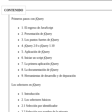
CONTENIDO
Primeros pasos con jQuery
1. El regreso de JavaScript
2. Presentación de jQuery
3. Los puntos fuertes de jQuery
4. jQuery 2.0 o jQuery 1.10
5. Aplicación de jQuery
6. Iniciar un script jQuery
7. La primera aplicación jQuery
8. La documentación de jQuery
9. Herramientas de desarrollo y de depuración
Los selectores en jQuery
1. Introducción
2. Los selectores básicos
2.1 Selección por identificador
2.2 Selección por nombre de la etiqueta