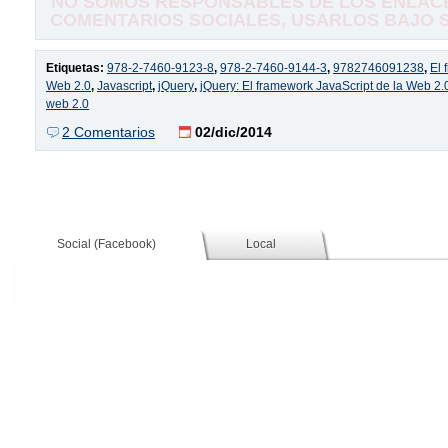
NO SOMOS RESPONSABLES DE LOS ENLACE
COMENTARIOS SOCIALES, USARLOS BAJO SU
Etiquetas:
978-2-7460-9123-8
,
978-2-7460-9144-3
,
9782746091238
,
El 
Web 2.0
,
Javascript
,
jQuery
,
jQuery: El framework JavaScript de la Web 2.
web 2.0
2 Comentarios
02/dic/2014
Social (Facebook)
Local