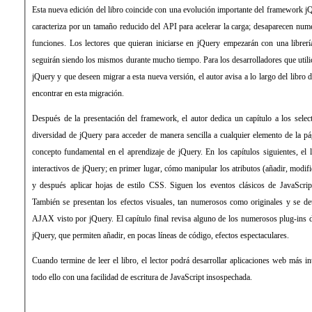
Esta nueva edición del libro coincide con una evolución importante del framework j
caracteriza por un tamaño reducido del API para acelerar la carga; desaparecen nu
funciones. Los lectores que quieran iniciarse en jQuery empezarán con una librer
seguirán siendo los mismos durante mucho tiempo. Para los desarrolladores que util
jQuery y que deseen migrar a esta nueva versión, el autor avisa a lo largo del libro
encontrar en esta migración.
Después de la presentación del framework, el autor dedica un capítulo a los selec
diversidad de jQuery para acceder de manera sencilla a cualquier elemento de la p
concepto fundamental en el aprendizaje de jQuery. En los capítulos siguientes, el 
interactivos de jQuery; en primer lugar, cómo manipular los atributos (añadir, modifi
y después aplicar hojas de estilo CSS. Siguen los eventos clásicos de JavaScrip
También se presentan los efectos visuales, tan numerosos como originales y se d
AJAX visto por jQuery. El capítulo final revisa alguno de los numerosos plug-ins 
jQuery, que permiten añadir, en pocas líneas de código, efectos espectaculares.
Cuando termine de leer el libro, el lector podrá desarrollar aplicaciones web más int
todo ello con una facilidad de escritura de JavaScript insospechada.