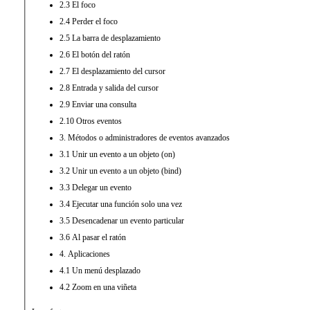
2.3 El foco
2.4 Perder el foco
2.5 La barra de desplazamiento
2.6 El botón del ratón
2.7 El desplazamiento del cursor
2.8 Entrada y salida del cursor
2.9 Enviar una consulta
2.10 Otros eventos
3. Métodos o administradores de eventos avanzados
3.1 Unir un evento a un objeto (on)
3.2 Unir un evento a un objeto (bind)
3.3 Delegar un evento
3.4 Ejecutar una función solo una vez
3.5 Desencadenar un evento particular
3.6 Al pasar el ratón
4. Aplicaciones
4.1 Un menú desplazado
4.2 Zoom en una viñeta