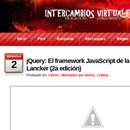
Inicio
Foro
Busqueda
Info Legales
Reglas
diciembre
jQuery: El framework JavaScript de la
2
Lancker (2a edición)
Posteado En:
Libros - Manuales
por
jimmy_criptoy