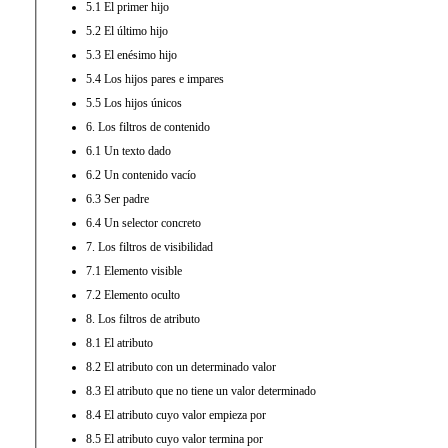
5.1 El primer hijo
5.2 El último hijo
5.3 El enésimo hijo
5.4 Los hijos pares e impares
5.5 Los hijos únicos
6. Los filtros de contenido
6.1 Un texto dado
6.2 Un contenido vacío
6.3 Ser padre
6.4 Un selector concreto
7. Los filtros de visibilidad
7.1 Elemento visible
7.2 Elemento oculto
8. Los filtros de atributo
8.1 El atributo
8.2 El atributo con un determinado valor
8.3 El atributo que no tiene un valor determinado
8.4 El atributo cuyo valor empieza por
8.5 El atributo cuyo valor termina por