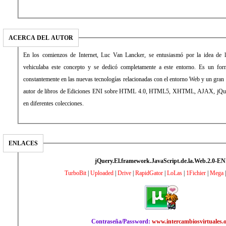
ACERCA DEL AUTOR
En los comienzos de Internet, Luc Van Lancker, se entusiasmó por la idea de l
vehiculaba este concepto y se dedicó completamente a este entorno. Es un form
constantemente en las nuevas tecnologías relacionadas con el entorno Web y un gra
autor de libros de Ediciones ENI sobre HTML 4.0, HTML5, XHTML, AJAX, jQue
en diferentes colecciones.
ENLACES
jQuery.El.framework.JavaScript.de.la.Web.2.0-EN
TurboBit
|
Uploaded
|
Drive
|
RapidGator
|
LoLas
|
1Fichier
|
Mega
|
Contraseña/Password:
www.intercambiosvirtuales.