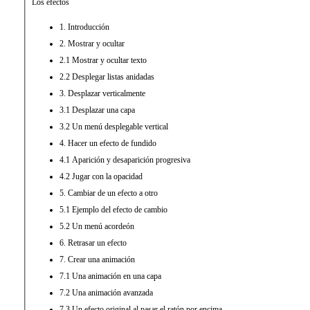
Los efectos
1. Introducción
2. Mostrar y ocultar
2.1 Mostrar y ocultar texto
2.2 Desplegar listas anidadas
3. Desplazar verticalmente
3.1 Desplazar una capa
3.2 Un menú desplegable vertical
4. Hacer un efecto de fundido
4.1 Aparición y desaparición progresiva
4.2 Jugar con la opacidad
5. Cambiar de un efecto a otro
5.1 Ejemplo del efecto de cambio
5.2 Un menú acordeón
6. Retrasar un efecto
7. Crear una animación
7.1 Una animación en una capa
7.2 Una animación avanzada
7.3 Un efecto original al pasar el ratón por encima