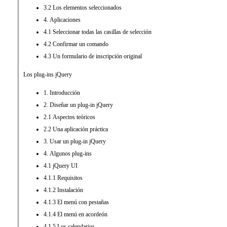
3.2 Los elementos seleccionados
4. Aplicaciones
4.1 Seleccionar todas las casillas de selección
4.2 Confirmar un comando
4.3 Un formulario de inscripción original
Los plug-ins jQuery
1. Introducción
2. Diseñar un plug-in jQuery
2.1 Aspectos teóricos
2.2 Una aplicación práctica
3. Usar un plug-in jQuery
4. Algunos plug-ins
4.1 jQuery UI
4.1.1 Requisitos
4.1.2 Instalación
4.1.3 El menú con pestañas
4.1.4 El menú en acordeón
4.1.5 Los calendarios