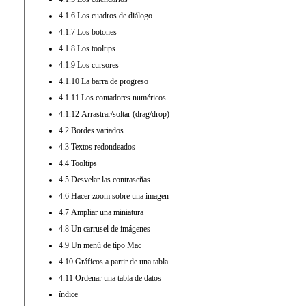
4.1.6 Los cuadros de diálogo
4.1.7 Los botones
4.1.8 Los tooltips
4.1.9 Los cursores
4.1.10 La barra de progreso
4.1.11 Los contadores numéricos
4.1.12 Arrastrar/soltar (drag/drop)
4.2 Bordes variados
4.3 Textos redondeados
4.4 Tooltips
4.5 Desvelar las contraseñas
4.6 Hacer zoom sobre una imagen
4.7 Ampliar una miniatura
4.8 Un carrusel de imágenes
4.9 Un menú de tipo Mac
4.10 Gráficos a partir de una tabla
4.11 Ordenar una tabla de datos
índice