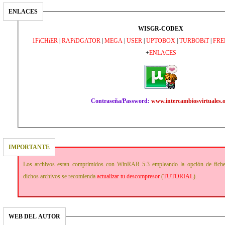
ENLACES
WISGR-CODEX
1FiCHiER
|
RAPiDGATOR
|
MEGA
|
USER
|
UPTOBOX
|
TURBOBiT
|
FRE
+
ENLACES
Contraseña/Password:
www.intercambiosvirtuales.
IMPORTANTE
Los archivos estan comprimidos con WinRAR 5.3 empleando la opción de fich
dichos archivos se recomienda
actualizar tu descompresor
(
TUTORIAL
).
WEB DEL AUTOR