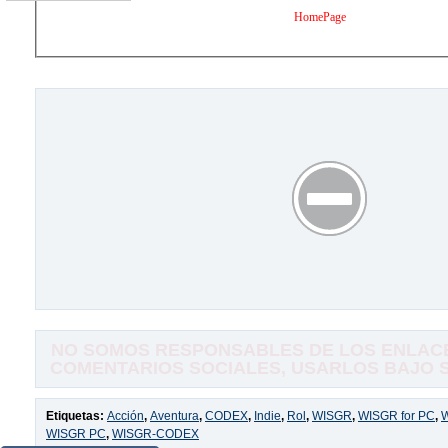
HomePage
NO SOMOS RESPONSABLES DE LOS ENLACE
COMENTARIOS SOCIALES, USARLOS BAJO SU
Etiquetas:
Acción
,
Aventura
,
CODEX
,
Indie
,
Rol
,
WISGR
,
WISGR for PC
,
WISGR PC
,
WISGR-CODEX