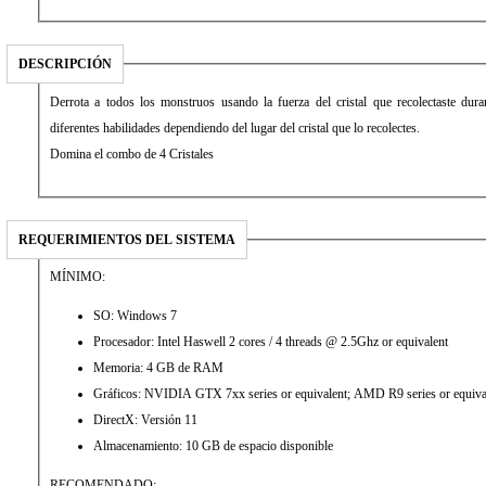
DESCRIPCIÓN
Derrota a todos los monstruos usando la fuerza del cristal que recolectaste durant
diferentes habilidades dependiendo del lugar del cristal que lo recolectes.
Domina el combo de 4 Cristales
REQUERIMIENTOS DEL SISTEMA
MÍNIMO:
SO: Windows 7
Procesador: Intel Haswell 2 cores / 4 threads @ 2.5Ghz or equivalent
Memoria: 4 GB de RAM
Gráficos: NVIDIA GTX 7xx series or equivalent; AMD R9 series or equiva
DirectX: Versión 11
Almacenamiento: 10 GB de espacio disponible
RECOMENDADO: