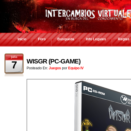
Inicio
Foro
Busqueda
Info Legales
Reglas
julio
WISGR (PC-GAME)
7
Posteado En:
Juegos
por
Equipo IV