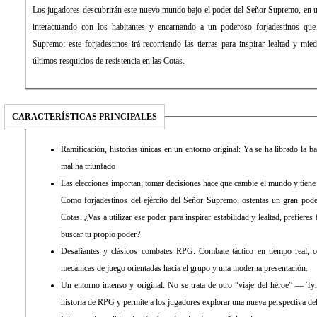
Los jugadores descubrirán este nuevo mundo bajo el poder del Señor Supremo, en u
interactuando con los habitantes y encarnando a un poderoso forjadestinos que 
Supremo; este forjadestinos irá recorriendo las tierras para inspirar lealtad y mi
últimos resquicios de resistencia en las Cotas.
CARACTERÍSTICAS PRINCIPALES
Ramificación, historias únicas en un entorno original: Ya se ha librado la bata
mal ha triunfado
Las elecciones importan; tomar decisiones hace que cambie el mundo y tiene
Como forjadestinos del ejército del Señor Supremo, ostentas un gran poder
Cotas. ¿Vas a utilizar ese poder para inspirar estabilidad y lealtad, prefieres
buscar tu propio poder?
Desafiantes y clásicos combates RPG: Combate táctico en tiempo real, 
mecánicas de juego orientadas hacia el grupo y una moderna presentación.
Un entorno intenso y original: No se trata de otro “viaje del héroe” — Tyra
historia de RPG y permite a los jugadores explorar una nueva perspectiva del