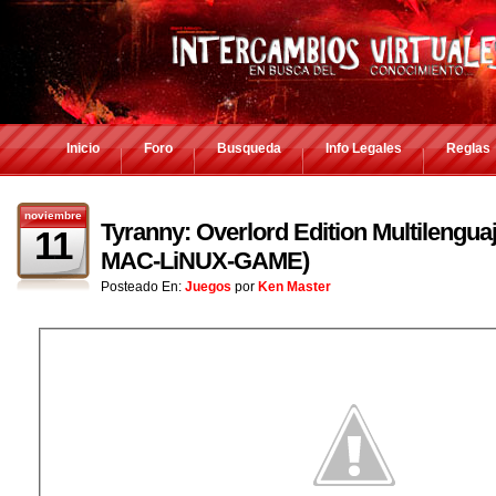
Inicio
Foro
Busqueda
Info Legales
Reglas
noviembre
Tyranny: Overlord Edition Multilengua
11
MAC-LiNUX-GAME)
Posteado En:
Juegos
por
Ken Master