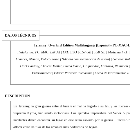
DATOS TÉCNICOS
Tyranny: Overlord Edition Multilenguaje (Español) (PC-MA
Plataforma: PC, MAC, LiNUX | EXE | ISO | 6.57 GB | 5.58 GB | Medicina Incl. 
Francés, Alemán, Polaco, Ruso (*Idioma con localización de audio) | Género: Rol
Dark Fantasy, Choices Matter, Buena trama, Un jugador, Fantasia, Illuminati 
Entertainment | Editor: Paradox Interactive | Fecha de l
DESCRIPCIÓN
En Tyranny, la gran guerra entre el bien y el mal ha llegado a su fin, y las fuerzas 
Supremo Kyros, han salido victoriosas. Los ejércitos implacables del Señor Su
habitantes deben encontrar su lugar en este reino asolado por la guerra… incluso m
aflorar entre las filas de los arcontes más poderosos de Kyros.