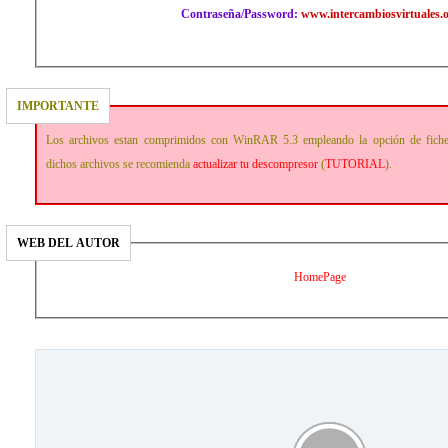
Contraseña/Password:
www.intercambiosvirtuales.
IMPORTANTE
Los archivos estan comprimidos con WinRAR 5.3 empleando la opción de fich
dichos archivos se recomienda
actualizar tu descompresor
(
TUTORIAL
).
WEB DEL AUTOR
HomePage